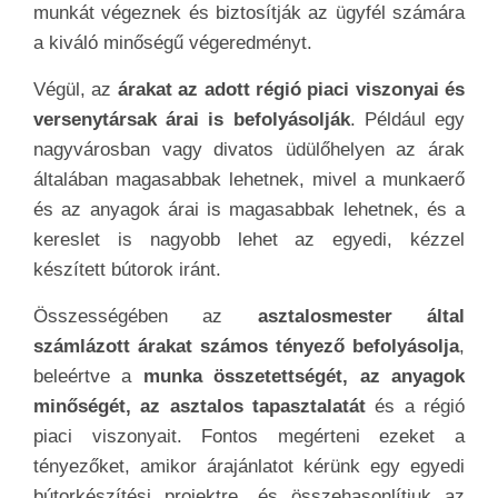
munkát végeznek és biztosítják az ügyfél számára
a kiváló minőségű végeredményt.
Végül, az
árakat az adott régió piaci viszonyai és
versenytársak árai is befolyásolják
. Például egy
nagyvárosban vagy divatos üdülőhelyen az árak
általában magasabbak lehetnek, mivel a munkaerő
és az anyagok árai is magasabbak lehetnek, és a
kereslet is nagyobb lehet az egyedi, kézzel
készített bútorok iránt.
Összességében az
asztalosmester által
számlázott árakat számos tényező befolyásolja
,
beleértve a
munka összetettségét, az anyagok
minőségét, az asztalos tapasztalatát
és a régió
piaci viszonyait. Fontos megérteni ezeket a
tényezőket, amikor árajánlatot kérünk egy egyedi
bútorkészítési projektre, és összehasonlítjuk az