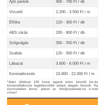
Ajtó pántok
400 - 700 Ft / db
Vízvető
2.200 - 3.500 Ft / m
Élfólia
120 - 300 Ft / db
ABS zárás
200 - 800 Ft / db
Szögvágás
350 - 550 Ft / db
Szabás
120 - 500 Ft / db
Lábazat
3.600 - 6.000 Ft / m
Koronalécezés
10.000 - 22.000 Ft / m
*Jelen táblázat 100 hazai egyedi bútor készítő kis-és
középvállalkozás legjellemzőbb adatai alapján készült. Ha
észrevételed lenne, jelezd az info@szakiweb.hu e-mail
címen!