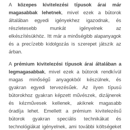
A
közepes kivitelezési típusok árai már
magasabbak lehetnek
, mivel ezek a bútorok
általában egyedi igényekhez igazodnak, és
részletesebb munkát igényelnek az
elkészítésükhöz. Itt már a minőségibb alapanyagok
és a precízebb kidolgozás is szerepet játszik az
árban.
A
prémium kivitelezési típusok árai általában a
legmagasabbak
, mivel ezek a bútorok rendkívül
magas minőségű anyagokból készülnek, és
gyakran egyedi tervezésűek. Az ilyen típusú
bútorokhoz gyakran képzett művészek, dizájnerek
és kézművesek kellenek, akiknek magasabb
óradíja lehet. Emellett a prémium kivitelezésű
bútorok gyakran speciális technikákat és
technológiákat igényelnek, ami további költségeket