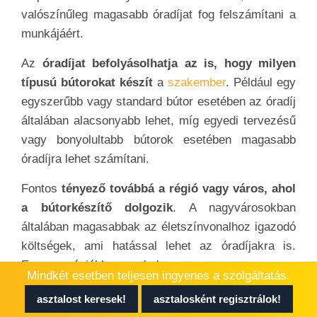
valószínűleg magasabb óradíjat fog felszámítani a
munkájáért.
Az
óradíjat befolyásolhatja az is, hogy milyen
típusú bútorokat készít
a
szakember
. Például egy
egyszerűbb vagy standard bútor esetében az óradíj
általában alacsonyabb lehet, míg egyedi tervezésű
vagy bonyolultabb bútorok esetében magasabb
óradíjra lehet számítani.
Fontos
tényező továbbá a régió vagy város, ahol
a bútorkészítő dolgozik
. A nagyvárosokban
általában magasabbak az életszínvonalhoz igazodó
költségek, ami hatással lehet az óradíjakra is.
Egyes régiókban, ahol nagy a verseny a
Mindkét esetben teljesen ingyenes a szolgáltatás.
bútorkészítők között, az óradíjak általában
asztalost keresek!
asztalosként regisztrálok!
alacsonyabbak lehetnek.