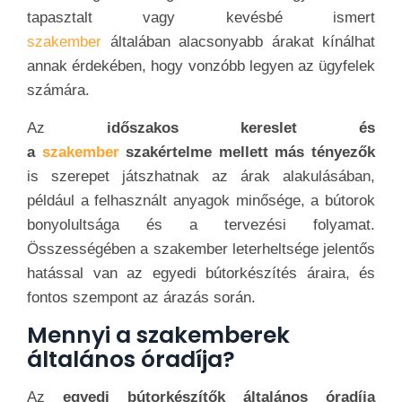
tapasztalt vagy kevésbé ismert
szakember
általában alacsonyabb árakat kínálhat
annak érdekében, hogy vonzóbb legyen az ügyfelek
számára.
Az
időszakos kereslet és
a
szakember
szakértelme mellett más tényezők
is szerepet játszhatnak az árak alakulásában,
például a felhasznált anyagok minősége, a bútorok
bonyolultsága és a tervezési folyamat.
Összességében a szakember leterheltsége jelentős
hatással van az egyedi bútorkészítés áraira, és
fontos szempont az árazás során.
Mennyi a szakemberek
általános óradíja?
Az
egyedi bútorkészítők általános óradíja