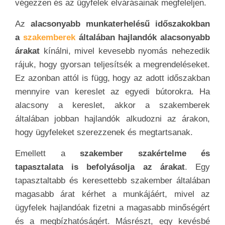
végezzen és az ügyfelek elvárásainak megfeleljen.
Az
alacsonyabb munkaterhelésű időszakokban
a
szakemberek
általában hajlandók alacsonyabb
árakat
kínálni, mivel kevesebb nyomás nehezedik
rájuk, hogy gyorsan teljesítsék a megrendeléseket.
Ez azonban attól is függ, hogy az adott időszakban
mennyire van kereslet az egyedi bútorokra. Ha
alacsony a kereslet, akkor a szakemberek
általában jobban hajlandók alkudozni az árakon,
hogy ügyfeleket szerezzenek és megtartsanak.
Emellett a
szakember szakértelme és
tapasztalata is befolyásolja az árakat
. Egy
tapasztaltabb és keresettebb szakember általában
magasabb árat kérhet a munkájáért, mivel az
ügyfelek hajlandóak fizetni a magasabb minőségért
és a megbízhatóságért. Másrészt, egy kevésbé