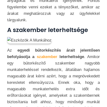
anyagokat és munkaerőt igényelnek. Fontos
figyelembe venni ezeket a tényezőket, amikor az
árakat meghatározzuk vagy az ügyfelekkel
tárgyalunk.
A szakember leterheltsége
Az
egyedi bútorkészítés árait jelentősen
befolyásolja a
szakember
leterheltsége
. Amikor
egy bútorkészítő szakember nagyobb
munkaterheléssel rendelkezik, általában hajlamos
magasabb árat kérni azért, hogy a megnövekedett
keresletet ellensúlyozza. Ennek oka, hogy a
magasabb munkaterhelés extra időt és
erőforrásokat igényel, amelyeket a szakembernek
biztosítania kell ahhoz, hogy minőségi munkát