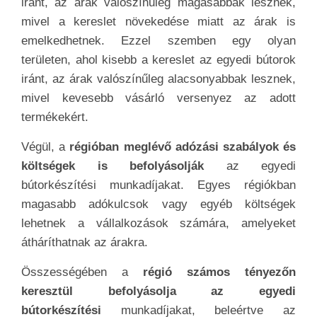
iránt, az árak valószínűleg magasabbak lesznek,
mivel a kereslet növekedése miatt az árak is
emelkedhetnek. Ezzel szemben egy olyan
területen, ahol kisebb a kereslet az egyedi bútorok
iránt, az árak valószínűleg alacsonyabbak lesznek,
mivel kevesebb vásárló versenyez az adott
termékekért.
Végül, a
régióban meglévő adózási szabályok és
költségek is befolyásolják
az egyedi
bútorkészítési munkadíjakat. Egyes régiókban
magasabb adókulcsok vagy egyéb költségek
lehetnek a vállalkozások számára, amelyeket
átháríthatnak az árakra.
Összességében a
régió számos tényezőn
keresztül befolyásolja az egyedi
bútorkészítési
munkadíjakat, beleértve az