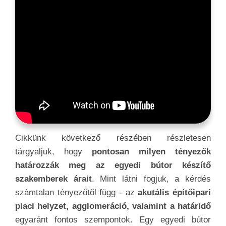
Cikkünk következő részében részletesen
tárgyaljuk, hogy
pontosan milyen tényezők
határozzák meg az egyedi bútor készítő
szakemberek árait
. Mint látni fogjuk, a kérdés
számtalan tényezőtől függ - az
akutális építőipari
piaci helyzet, agglomeráció, valamint a határidő
egyaránt fontos szempontok. Egy egyedi bútor