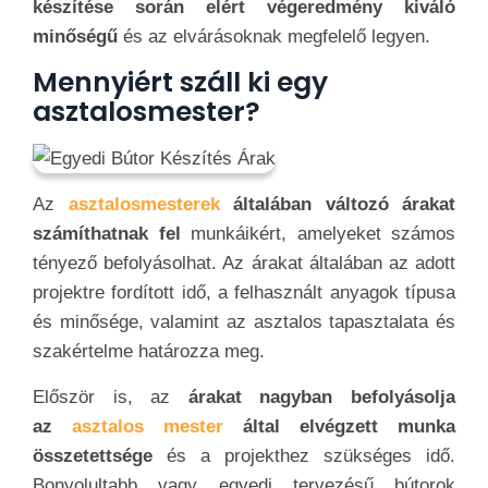
készítése során elért végeredmény kiváló
minőségű
és az elvárásoknak megfelelő legyen.
Mennyiért száll ki egy
asztalosmester?
Az
asztalosmesterek
általában változó árakat
számíthatnak fel
munkáikért, amelyeket számos
tényező befolyásolhat. Az árakat általában az adott
projektre fordított idő, a felhasznált anyagok típusa
és minősége, valamint az asztalos tapasztalata és
szakértelme határozza meg.
Először is, az
árakat nagyban befolyásolja
az
asztalos mester
által elvégzett munka
összetettsége
és a projekthez szükséges idő.
Bonyolultabb vagy egyedi tervezésű bútorok