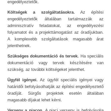
engedélyeztetők.
Költségek a szolgáltatásokra.
Az építési
engedélyeztetők általában tartalmazzák az
adminisztratív feladatokat, az engedélyezési
folyamatot és a projekttámogatást az óradíjukban.
A komplexebb szolgáltatások magasabb árat
jelenthetnek.
Szükséges dokumentáció és tervek.
Ha speciális
dokumentáció vagy tervek készítésére van
szükség, az további költségeket jelenthet.
Ügyfél igényei.
Az ügyfél speciális igényei vagy
határidői befolyásolhatják az építési engedélyeztető
óradíját. Sürgős projektek esetén általában
magasabb díjakat lehet kérni.
Verseny a piacon.
A piaci verseny is befolyásolja