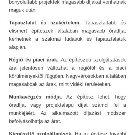
bonyolultabb projektek magasabb díjakat vonhatnak
maguk után.
Tapasztalat és szakértelem.
Tapasztaltabb és
elismert építészek általában magasabb óradíjat
kérhetnek a szakmai tudásuk és tapasztalatuk
alapján.
Régió és piaci árak.
Az építészeti szolgáltatások
ára jelentősen változhat a régiótól és a piaci
körülményektől függően. Nagyvárosokban általában
magasabbak az árak, mint vidéki területeken.
Munkavégzés módja.
Az építész lehet, hogy
óradíjat vagy projektalapú díjat számol fel a
munkájáért. Az alkalmazott díjazási módszer
befolyásolhatja az árat.
Kiegészítő szolgáltatások.
Ha az építész további