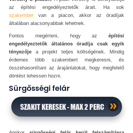
az építési engedélyeztetők árait. Ha sok
szakember
van a piacon, akkor az óradíjak
általában alacsonyabbak lehetnek.
Fontos megérteni, hogy az
építési
engedélyeztetők általános óradíja csak egyik
tényezője
a projekt teljes költségének. Mindig
érdemes több szakembert megkeresni, és
összehasonlítani az árajánlatokat, hogy megfelelő
döntést lehessen hozni.
Sürgősségi felár
SZAKIT KERESEK - MAX 2 PERC
Amikor
sürgősségi felár kerül felszámításra