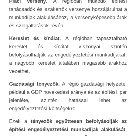
Piaci verseny.
A régióban működő építési
tanácsadók és szakértők versenye hozzájárulhat a
munkadíjak alakulásához, a versenyképesebb árak
és szolgáltatások révén.
Kereslet és kínálat.
A régióban tapasztalható
kereslet és kínálat viszonyai szintén
befolyásolhatják az engedélyeztetési munkadíjakat,
a nagyobb kereslet általában magasabb árakhoz
vezethet.
Gazdasági tényezők.
A régió gazdasági helyzete,
például a GDP növekedési aránya és az építési ipar
jelenléte, szintén hatással lehet az
engedélyeztetési költségekre.
Ezek a
tényezők együttesen befolyásolják az
építési engedélyeztetési munkadíjak alakulását
,