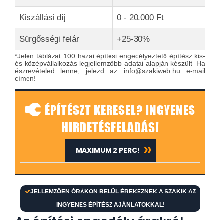
Kiszállási díj
0 - 20.000 Ft
Sürgősségi felár
+25-30%
*Jelen táblázat 100 hazai építési engedélyeztető építész kis-
és középvállalkozás legjellemzőbb adatai alapján készült. Ha
észrevételed lenne, jelezd az info@szakiweb.hu e-mail
címen!
ÉPÍTÉSZT KERESEL? INGYENES
HIRDETÉSFELADÁS!
MAXIMUM 2 PERC!
JELLEMZŐEN ÓRÁKON BELÜL ÉREKEZNEK A SZAKIK AZ
INGYENES ÉPÍTÉSZ AJÁNLATOKKAL!