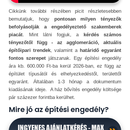
Cikkünk további részében picit részletesebben
bemutatjuk, hogy
pontosan milyen tényezők
befolyásolják a engedélyeztető szakemberek
piacát
. Mint látni fogjuk, a
kérdés számos
tényezőtől függ - az agglomeráció, aktuális
építőipari trendek
, valamint a
határidő egyaránt
fontos szerepet
játszanak. Egy építési engedély
ára kb. 600.000 Ft-ba kerül 2026-ban, ez függ az
építület típusától és elhelyezkedéstől, területtől
egyaránt. Általában 1-3 hónap a dokumentum
kiadásának ideje. A ház bővítés engedély költsége
pár százezer forintba kerülhet.
Mire jó az építési engedély?
INGYENES AJÁNLATKÉRÉS - MAX