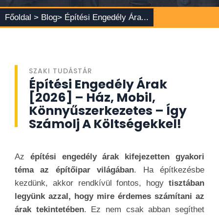
Főoldal >
Blog
> Építési Engedély Ára...
SZAKI TUDÁSTÁR
Építési Engedély Árak
[2026] – Ház, Mobil,
Könnyűszerkezetes – Így
Számolj A Költségekkel!
Az
építési engedély árak kifejezetten gyakori
téma az építőipar világában
. Ha építkezésbe
kezdünk, akkor rendkívül fontos, hogy
tisztában
legyünk azzal, hogy mire érdemes számítani az
árak tekintetében
. Ez nem csak abban segíthet