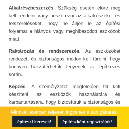
Alkatrészbeszerzés.
Szükség esetén előre meg
kell rendelni vagy beszerezni az alkatrészeket és
felszereléseket, hogy ne álljon le az építési
folyamat a hiányos vagy meghibásodott eszközök
miatt.
Raktározás és rendszerezés.
Az eszközöket
rendezett és biztonságos módon kell tárolni, hogy
könnyen hozzáférhetők legyenek az építkezés
során.
Képzés.
A személyzetet megfelelően fel kell
készíteni az eszközök használatára és
karbantartására, hogy biztosítsuk a biztonságos és
hatékony munkavégzést.
Mindkét esetben teljesen ingyenes a szolgáltatás.
Az
eszközpark karbantartása biztosítja a
építészt keresek!
építészként regisztrálok!