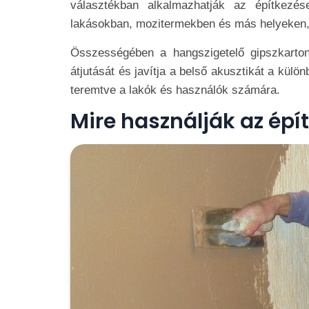
választékban alkalmazhatják az építkezé
lakásokban, mozitermekben és más helyeken, 
Összességében a hangszigetelő gipszkarton
átjutását és javítja a belső akusztikát a kü
teremtve a lakók és használók számára.
Mire használják az épí