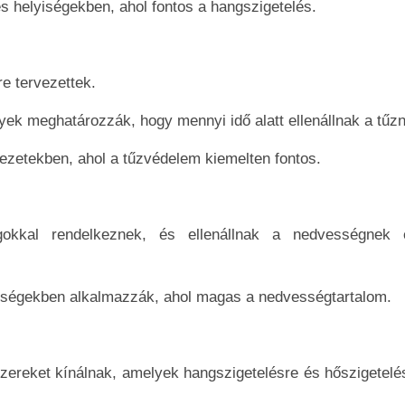
 és helyiségekben, ahol fontos a hangszigetelés.
re tervezettek.
yek meghatározzák, hogy mennyi idő alatt ellenállnak a tűz
zetekben, ahol a tűzvédelem kiemelten fontos.
gokkal rendelkeznek, és ellenállnak a nedvességnek
ségekben alkalmazzák, ahol magas a nedvességtartalom.
szereket kínálnak, amelyek hangszigetelésre és hőszigetelés