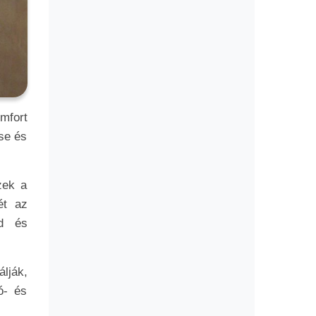
mfort
ése és
zek a
ét az
nd és
lják,
ó- és