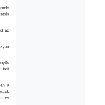
amely
kezés
ol az
olyan
őnyös
 kell
ban a
észek
as és