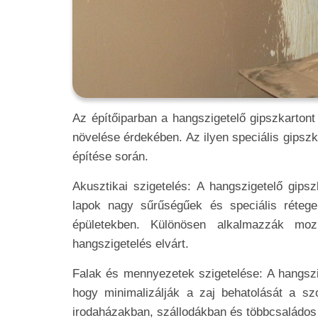
Az építőiparban a hangszigetelő gipszkartont
növelése érdekében. Az ilyen speciális gipszk
építése során.
Akusztikai szigetelés: A hangszigetelő gips
lapok nagy sűrűségűek és speciális rétege
épületekben. Különösen alkalmazzák moz
hangszigetelés elvárt.
Falak és mennyezetek szigetelése: A hangszi
hogy minimalizálják a zaj behatolását a s
irodaházakban, szállodákban és többcsaládo