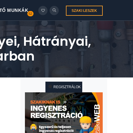
TŐ MUNKÁK
SZAKI LESZEK
52
ei, Hátrányai,
parban
REGISZTRÁLOK