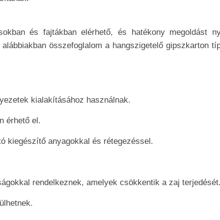
usokban és fajtákban elérhető, és hatékony megoldást ny
z alábbiakban összefoglalom a hangszigetelő gipszkarton tí
nyezetek kialakításához használnak.
n érhető el.
tó kiegészítő anyagokkal és rétegezéssel.
ságokkal rendelkeznek, amelyek csökkentik a zaj terjedését
ülhetnek.