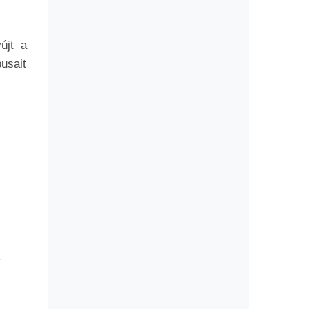
újt a
pusait
.