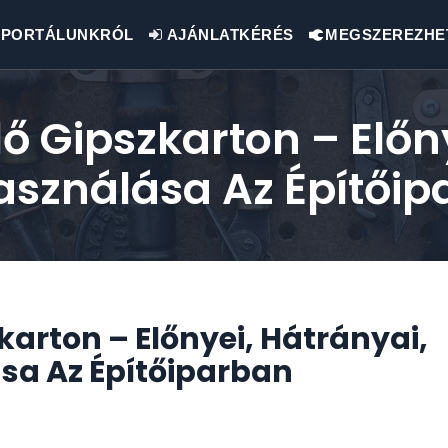
PORTÁLUNKRÓL
AJÁNLATKÉRÉS
MEGSZEREZHE
ő Gipszkarton – Előny
használása Az Építői
karton – Előnyei, Hátrányai,
ása Az Építőiparban