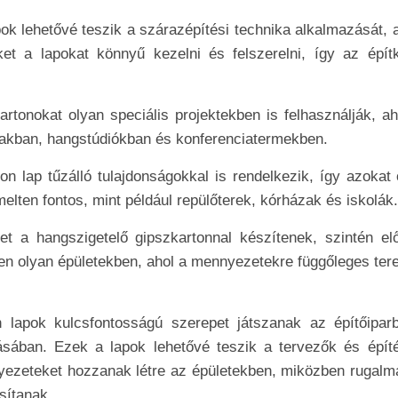
pok lehetővé teszik a szárazépítési technika alkalmazását, 
et a lapokat könnyű kezelni és felszerelni, így az épít
artonokat olyan speciális projektekben is felhasználják, ah
ázakban, hangstúdiókban és konferenciatermekben.
 lap tűzálló tulajdonságokkal is rendelkezik, így azokat 
lten fontos, mint például repülőterek, kórházak és iskolák.
t a hangszigetelő gipszkartonnal készítenek, szintén el
en olyan épületekben, ahol a mennyezetekre függőleges teret
 lapok kulcsfontosságú szerepet játszanak az építőipar
tásában. Ezek a lapok lehetővé teszik a tervezők és épít
ezeteket hozzanak létre az épületekben, miközben rugalm
sítanak.