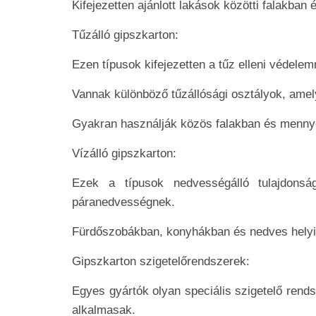
Kifejezetten ajánlott lakások közötti falakban
Tűzálló gipszkarton:
Ezen típusok kifejezetten a tűz elleni védelem
Vannak különböző tűzállósági osztályok, amel
Gyakran használják közös falakban és mennye
Vízálló gipszkarton:
Ezek a típusok nedvességálló tulajdonsá
páranedvességnek.
Fürdőszobákban, konyhákban és nedves helyi
Gipszkarton szigetelőrendszerek:
Egyes gyártók olyan speciális szigetelő rend
alkalmasak.