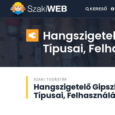
KERESŐ
Hangszigetel
Típusai, Fel
SZAKI TUDÁSTÁR
Hangszigetelő Gipsz
Típusai, Felhasznál