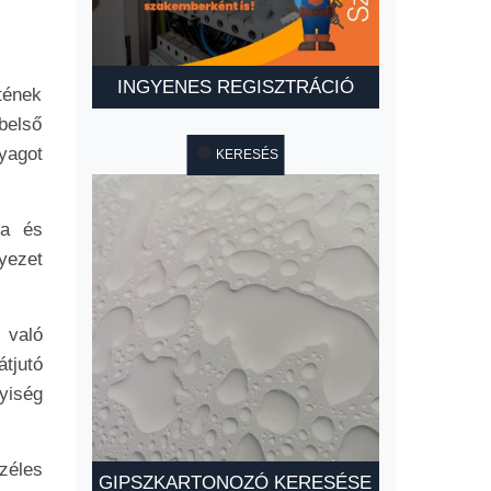
INGYENES REGISZTRÁCIÓ
tének
belső
yagot
KERESÉS
ba és
yezet
 való
tjutó
yiség
zéles
GIPSZKARTONOZÓ KERESÉSE