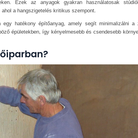
seken. Ezek az anyagok gyakran használatosak stúdió
ahol a hangszigetelés kritikus szempont.
 egy hatékony építőanyag, amely segít minimalizálni a 
lönböző épületekben, így kényelmesebb és csendesebb környe
tőiparban?