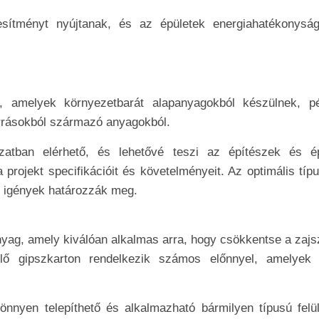
sítményt nyújtanak, és az épületek energiahatékonyság
, amelyek környezetbarát alapanyagokból készülnek, pé
forrásokból származó anyagokból.
zatban elérhető, és lehetővé teszi az építészek és ép
rojekt specifikációit és követelményeit. Az optimális típu
si igények határozzák meg.
nyag, amely kiválóan alkalmas arra, hogy csökkentse a zajsz
lő gipszkarton rendelkezik számos előnnyel, amelyek 
önnyen telepíthető és alkalmazható bármilyen típusú felül