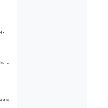
nek.
 és a
re is