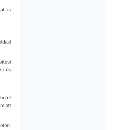
át is
ldául
ítési
st és
intet
miatt
eten.