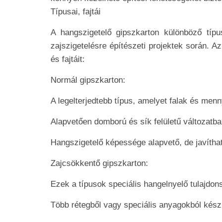
Típusai, fajtái
A hangszigetelő gipszkarton különböző típ
zajszigetelésre építészeti projektek során. A
és fajtáit:
Normál gipszkarton:
A legelterjedtebb típus, amelyet falak és men
Alapvetően domború és sík felületű változatba
Hangszigetelő képessége alapvető, de javítha
Zajcsökkentő gipszkarton:
Ezek a típusok speciális hangelnyelő tulajdon
Több rétegből vagy speciális anyagokból kész