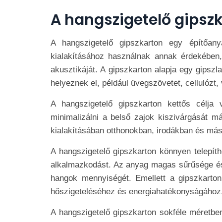
A hangszigetelő gipsz
A hangszigetelő gipszkarton egy építőan
kialakításához használnak annak érdekében,
akusztikáját. A gipszkarton alapja egy gipsz
helyeznek el, például üvegszövetet, cellulózt, 
A hangszigetelő gipszkarton kettős célja
minimalizálni a belső zajok kiszivárgását m
kialakításában otthonokban, irodákban és más
A hangszigetelő gipszkarton könnyen telepíth
alkalmazkodást. Az anyag magas sűrűsége és a
hangok mennyiségét. Emellett a gipszkarto
hőszigeteléséhez és energiahatékonyságához
A hangszigetelő gipszkarton sokféle méretbe