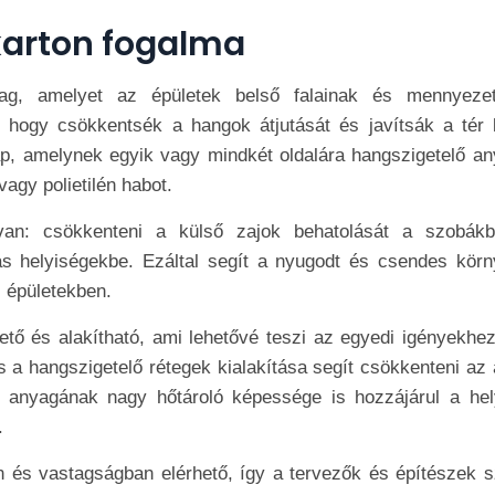
karton fogalma
yag, amelyet az épületek belső falainak és mennyeze
 hogy csökkentsék a hangok átjutását és javítsák a tér 
lap, amelynek egyik vagy mindkét oldalára hangszigetelő an
vagy polietilén habot.
 van: csökkenteni a külső zajok behatolását a szobák
ás helyiségekbe. Ezáltal segít a nyugodt és csendes körn
 épületekben.
ető és alakítható, ami lehetővé teszi az egyedi igényekhez
 hangszigetelő rétegek kialakítása segít csökkenteni az á
n anyagának nagy hőtároló képessége is hozzájárul a hel
.
n és vastagságban elérhető, így a tervezők és építészek s