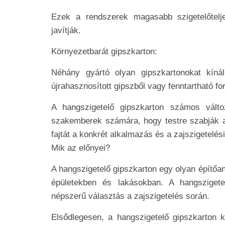
Ezek a rendszerek magasabb szigetelőtelje
javítják.
Környezetbarát gipszkarton:
Néhány gyártó olyan gipszkartonokat kínál
újrahasznosított gipszből vagy fenntartható 
A hangszigetelő gipszkarton számos válto
szakemberek számára, hogy testre szabják a p
fajtát a konkrét alkalmazás és a zajszigetelé
Mik az előnyei?
A hangszigetelő gipszkarton egy olyan építőa
épületekben és lakásokban. A hangszigete
népszerű választás a zajszigetelés során.
Elsődlegesen, a hangszigetelő gipszkarton k