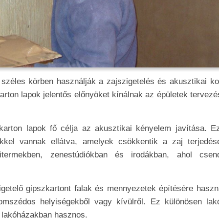
 széles körben használják a zajszigetelés és akusztikai ko
arton lapok jelentős előnyöket kínálnak az épületek tervez
zkarton lapok fő célja az akusztikai kényelem javítása. E
kkel vannak ellátva, amelyek csökkentik a zaj terjedés
itermekben, zenestúdiókban és irodákban, ahol cse
getelő gipszkartont falak és mennyezetek építésére haszná
zomszédos helyiségekből vagy kívülről. Ez különösen lak
s lakóházakban hasznos.