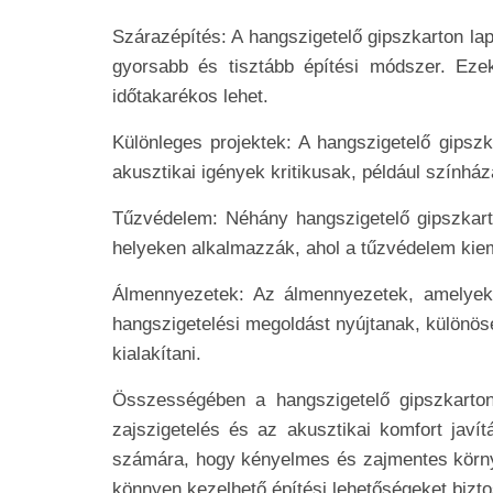
Szárazépítés: A hangszigetelő gipszkarton la
gyorsabb és tisztább építési módszer. Ezek
időtakarékos lehet.
Különleges projektek: A hangszigetelő gipszk
akusztikai igények kritikusak, például szính
Tűzvédelem: Néhány hangszigetelő gipszkarton
helyeken alkalmazzák, ahol a tűzvédelem kieme
Álmennyezetek: Az álmennyezetek, amelyeke
hangszigetelési megoldást nyújtanak, különös
kialakítani.
Összességében a hangszigetelő gipszkarton
zajszigetelés és az akusztikai komfort javí
számára, hogy kényelmes és zajmentes körny
könnyen kezelhető építési lehetőségeket bizto