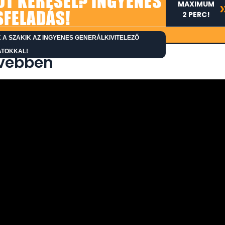
ŐT KERESEL? INGYENES
MAXIMUM
SFELADÁS!
2 PERC!
A SZAKIK AZ INGYENES GENERÁLKIVITELEZŐ
ATOKKAL!
ővebben