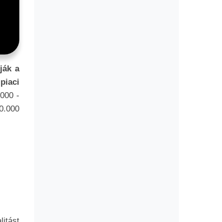
ják a
 piaci
000 -
0.000
litást