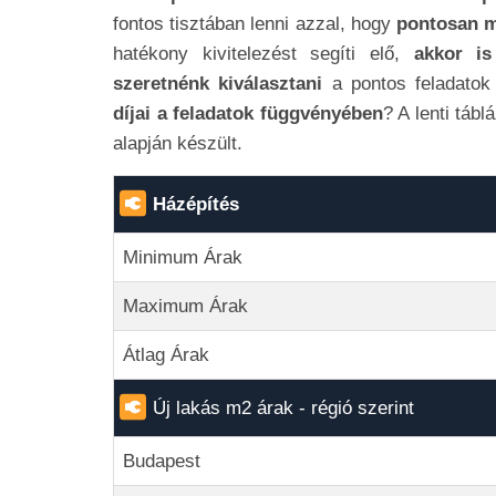
fontos tisztában lenni azzal, hogy
pontosan mi
hatékony kivitelezést segíti elő,
akkor is
szeretnénk kiválasztani
a pontos feladatok
díjai a feladatok függvényében
? A lenti táb
alapján készült.
Házépítés
Minimum Árak
Maximum Árak
Átlag Árak
Új lakás m2 árak - régió szerint
Budapest