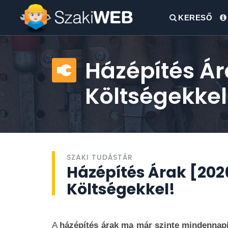
KERESŐ
Házépítés Ár
Költségekkel
SZAKI TUDÁSTÁR
Házépítés Árak [202
Költségekkel!
A
házépítés árak ma már szinte mindennapi