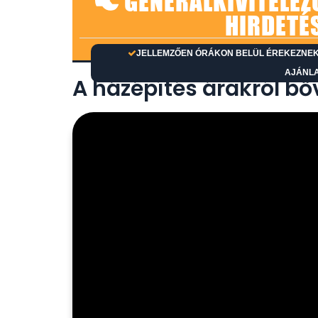
GENERÁLKIVITELEZ
HIRDETÉ
JELLEMZŐEN ÓRÁKON BELÜL ÉREKEZNEK 
AJÁNL
A házépítés árakról b