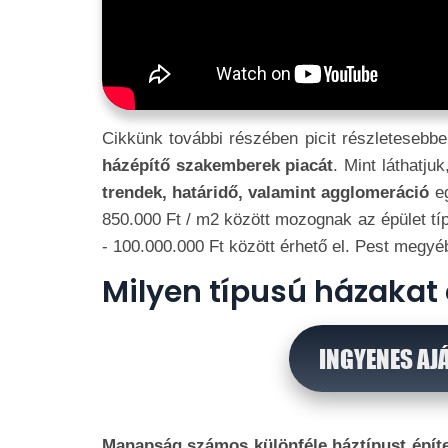
Cikkünk további részében picit részletesebb
házépítő szakemberek piacát
. Mint láthatj
trendek, határidő, valamint agglomeráció
eg
850.000 Ft / m2 között mozognak az épület tí
- 100.000.000 Ft között érhető el. Pest megy
Milyen típusú házaka
INGYENES AJ
Manapság számos különféle háztípust épít