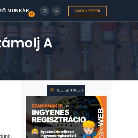
TŐ MUNKÁK
SZAKI LESZEK
44
zámolj A
REGISZTRÁLOK
dunk,