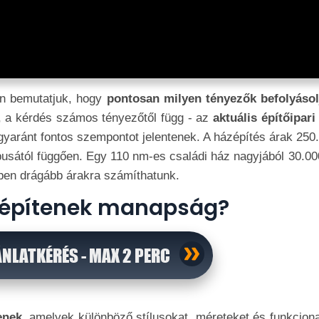
en bemutatjuk, hogy
pontosan milyen tényezők befolyásol
uk, a kérdés számos tényezőtől függ - az
aktuális építőipari
yaránt fontos szempontot jelentenek. A házépítés árak 250.
pusától függően. Egy 110 nm-es családi ház nagyjából 30.00
ében drágább árakra számíthatunk.
t építenek manapság?
ÁNLATKÉRÉS - MAX 2 PERC
enek
, amelyek különböző stílusokat, méreteket és funkciona