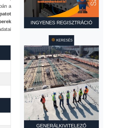
pán a
patot
berek
INGYENES REGISZTRÁCIÓ
adatai
KERESÉS
GENERÁLKIVITELEZŐ