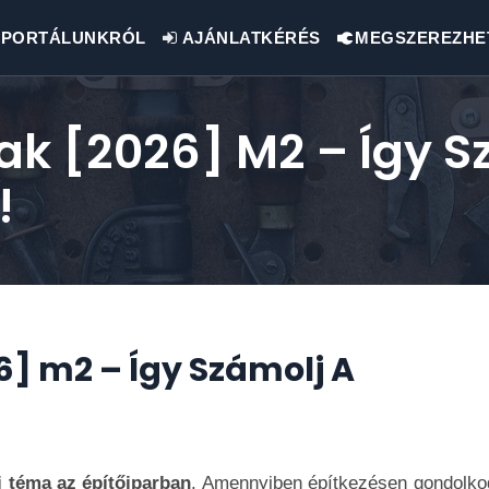
PORTÁLUNKRÓL
AJÁNLATKÉRÉS
MEGSZEREZHE
ak [2026] M2 – Így S
!
6] m2 – Így Számolj A
 téma az építőiparban
. Amennyiben építkezésen gondolko