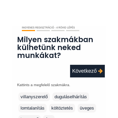
INGYENES REGISZTRÁCIÓ - 4 RÖVID LÉPÉS
Milyen szakmákban
külhetünk neked
munkákat?
Következő
Kattints a megfelelő szakmákra.
villanyszerelő
duguláselhárítás
lomtalanítás
költöztetés
üveges