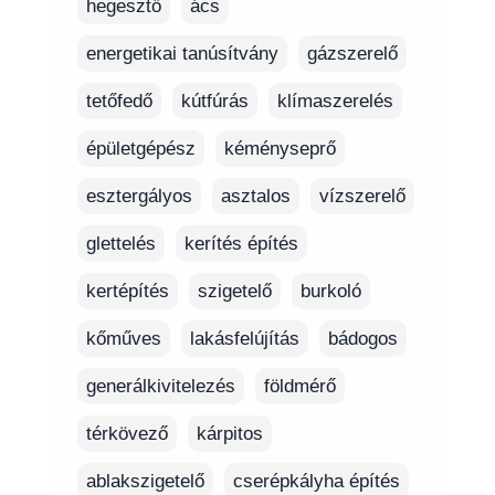
hegesztő
ács
energetikai tanúsítvány
gázszerelő
tetőfedő
kútfúrás
klímaszerelés
épületgépész
kéményseprő
esztergályos
asztalos
vízszerelő
glettelés
kerítés építés
kertépítés
szigetelő
burkoló
kőműves
lakásfelújítás
bádogos
generálkivitelezés
földmérő
térkövező
kárpitos
ablakszigetelő
cserépkályha építés