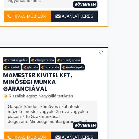
ingyenes felmér...
BŐVEBBEN
HÍVÁS MOBILON
AJÁNLATKÉRÉS
ablakszigetelő
villanyszerelő
épületgépész
szigetelő
glettelő
vízszerelő
kerítés építő
MAMESTER KIVITEL KFT,
MINŐSÉGI MUNKA
GARANCIÁVAL
Kiszállok egész Nagykálló területén
Gáspár Sándor kömüves szobafestő
mázoló mester vagyok. 25 éve vagyok a
piacon.7-fő Szakmunkásal
dolgozom. Minöségi munka garanciával!
BŐVEBBEN
HÍVÁS MOBILON
AJÁNLATKÉRÉS