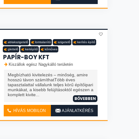
ablakszigetelő
lomtalanító
szigetelő
kerítés építő
glettelő
kertépítő
kőműves
PAPÍR-BOY KFT
Kiszállok egész Nagykálló területén
Megbízható kivitelezés – minőség, amire
hosszú távon számíthatTöbb éves
tapasztalattal vállalunk teljes körű építőipari
munkákat, a kisebb felújításoktól egészen a
komplett kivite...
BŐVEBBEN
HÍVÁS MOBILON
AJÁNLATKÉRÉS