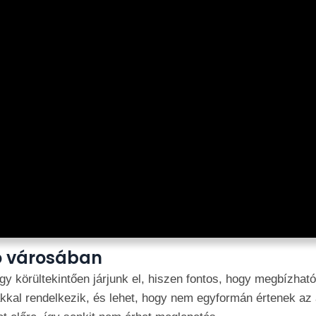
ó városában
y körültekintően járjunk el, hiszen fontos, hogy megbízható 
kal rendelkezik, és lehet, hogy nem egyformán értenek az a