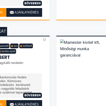
BŐVEBBEN
ON
AJÁNLATKÉRÉS
KÁT
nyszerelő
ács
tetőfedő
kerítés építő
BERT
gykálló területén
zkartonozás festés
telés. Kömüves
vitelezés kertészeti
 nagyobb feladatok
 szakmai tapasztalat. ...
BŐVEBBEN
ON
AJÁNLATKÉRÉS