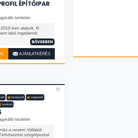
ROFIL ÉPÍTŐIPAR
gykálló területén
 2010-ben alakult, fő
 nem lakó ingatlanok
BŐVEBBEN
ON
AJÁNLATKÉRÉS
fedő
kertépítő
szigetelő
burkoló
S
gykálló területén
amás a nevem Vállalok
 Térkövezèst szegélyezèst