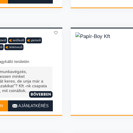
ztető
tetőfedő
glettelő
lő
térkövező
gykálló területén
 munkavégzés,
ressen minket
t keres, de unja már a
zakikat”? Kft.-nk csapata
, mit csináltok, ...
BŐVEBBEN
ON
AJÁNLATKÉRÉS