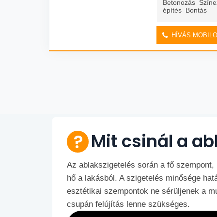
Betonozás Színe
építés Bontás
HÍVÁS MOBIL
Mit csinál a ab
Az ablakszigetelés során a fő szempont, 
hő a lakásból. A szigetelés minősége hatá
esztétikai szempontok ne sérüljenek a mu
csupán felújítás lenne szükséges.