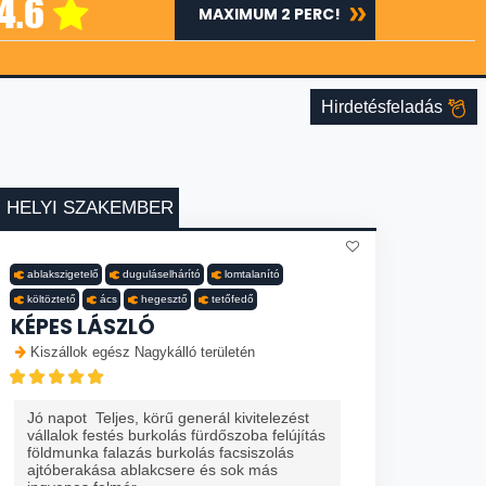
4.6
MAXIMUM 2 PERC!
Hirdetésfeladás
HELYI SZAKEMBER
ablakszigetelő
duguláselhárító
lomtalanító
költöztető
ács
hegesztő
tetőfedő
KÉPES LÁSZLÓ
Kiszállok egész Nagykálló területén
Jó napot Teljes, körű generál kivitelezést
vállalok festés burkolás fürdőszoba felújítás
földmunka falazás burkolás facsiszolás
ajtóberakása ablakcsere és sok más