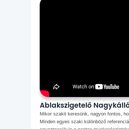
Ablakszigetelő Nagykáll
Mikor szakit keresünk, nagyon fontos, hog
Minden egyes szaki különböző referenciák