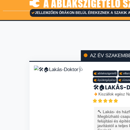
A ABLAKSZIGETELŐ S
JELLEMZŐEN ÓRÁKON BELÜL ÉREKEZNEK A SZAKIK 
AZ ÉV SZAKEMB
ablakszigetelő
villa
épületgépész
vízsz
🛠️🏠LAKÁS-
Kiszállok egész Na
🔨 Lakás- és házfe
Megbízható csapa
felújítási és épít
javítástól a teljes