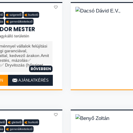
elő
szigetelő
burkoló
tás
generálkivitelező
DOR MESTER
gykálló területén
nnyel vállalok felújítási
i garanciával,
ttal, kedvező árakon.Amit
estés, mázolás✅
Dryvitozás (hősziget...
BŐVEBBEN
ON
AJÁNLATKÉRÉS
telő
glettelő
burkoló
tás
generálkivitelező