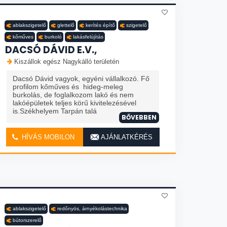
ablakszigetelő
glettelő
kerítés építő
szigetelő
kőműves
burkoló
lakásfelújítás
DACSÓ DÁVID E.V.,
Kiszállok egész Nagykálló területén
Dacsó Dávid vagyok, egyéni vállalkozó. Fő
profilom kőműves és hideg-meleg
burkolás, de foglalkozom lakó és nem
lakóépületek teljes körű kivitelezésével
is.Székhelyem Tarpán talá
BŐVEBBEN
HÍVÁS MOBILON
AJÁNLATKÉRÉS
ablakszigetelő
redőnyös, árnyékolástechnika
bútorszerelő