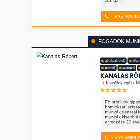
Szolgál...
HÍVÁS MOBIL
FOGADOK MUN
ablakszigetelő
villa
glettelő
szigetelő
KANALAS RÓ
Kiszállok egész Na
Fö profilunk gips
homlokzati szige
munkák.generál ki
munkák kisebb és
elvégzése 20 éves
HÍVÁS MOBIL