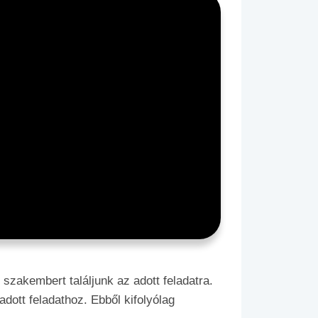
szakembert találjunk az adott feladatra.
dott feladathoz. Ebből kifolyólag