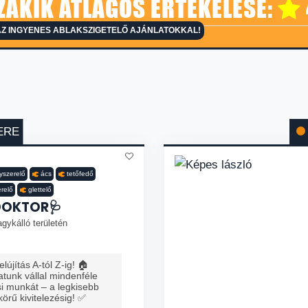
ZAKIK ÁTLAGOS ÉRTÉKELÉSE:
AZ INGYENES ABLAKSZIGETELŐ AJÁNLATOKKAL!
ERE
nyszerelő
ács
tetőfedő
erelő
glettelő
DOKTOR🩺
gykálló területén
lújítás A-tól Z-ig! 🏠
tunk vállal mindenféle
ési munkát – a legkisebb
 körű kivitelezésig! ✅