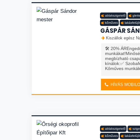
ablakszigetelő
glett
kőműves
lakásfelújí
GÁSPÁR SÁN
Kiszállok egész Na
🛠️ 20% ÁREngedmé
munkákat!Minőség
megbízható csapa
kínálok:✅ Szobaf
Kőműves munkák✅ 
HÍVÁS MOBIL
ablakszigetelő
szige
kőműves
lakásfelújí