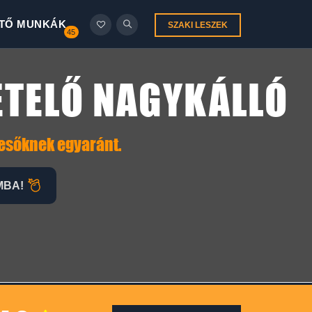
TŐ MUNKÁK
SZAKI LESZEK
45
ETELŐ NAGYKÁLLÓ
resőknek egyaránt.
MBA!