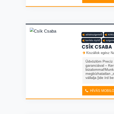
ablakszigetelő
költö
kerítés építő
szigete
CSÍK CSABA
Kiszállok egész Na
Üdvözlöm Precíz
garanciával – Ke
bizalommal!Munká
megbízhatatlan „s
vállalja [ide írd be
HÍVÁS MOBIL