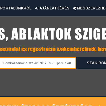
PORTÁLUNKRÓL
AJÁNLATKÉRÉS
MEGSZEREZHE
S, ABLAKTOK SZIG
asználat és regisztráció szakembereknek, ke
SZAKIBO