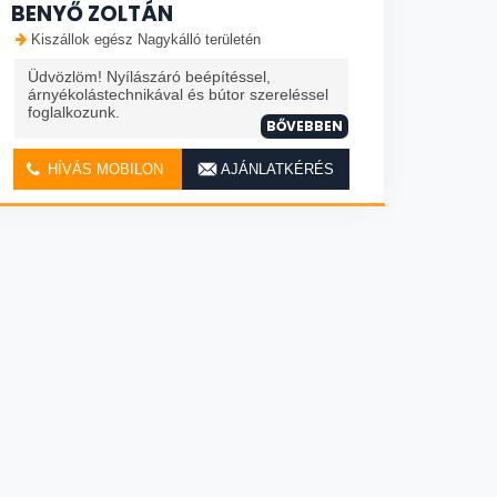
BENYŐ ZOLTÁN
Kiszállok egész Nagykálló területén
Üdvözlöm! Nyílászáró beépítéssel,
árnyékolástechnikával és bútor szereléssel
foglalkozunk.
BŐVEBBEN
HÍVÁS MOBILON
AJÁNLATKÉRÉS