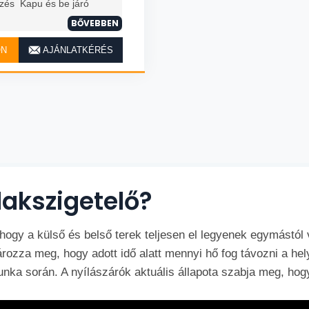
zés Kapu és be járó
BŐVEBBEN
ON
AJÁNLATKÉRÉS
lakszigetelő?
hogy a külső és belső terek teljesen el legyenek egymástól 
rozza meg, hogy adott idő alatt mennyi hő fog távozni a hel
nka során. A nyílászárók aktuális állapota szabja meg, hogy