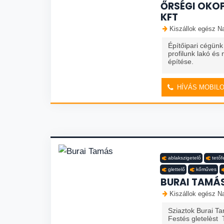
ŐRSÉGI OKOP
KFT
Kiszállok egész Na
Építőipari cégünk
profilunk lakó és
építése.
HÍVÁS MOBIL
ablakszigetelő
tető
glettelő
kőműves
BURAI TAMÁ
Kiszállok egész Na
Sziaztok Burai T
Festés gletelèst