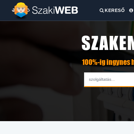
KERESŐ
SZAKE
100%-ig ingynes h