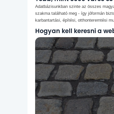
Adatbázisunkban szinte az összes magyar 
szakma található meg - így jóformán bizto
karbantartási, építési, otthonteremtési m
Hogyan kell keresni a we