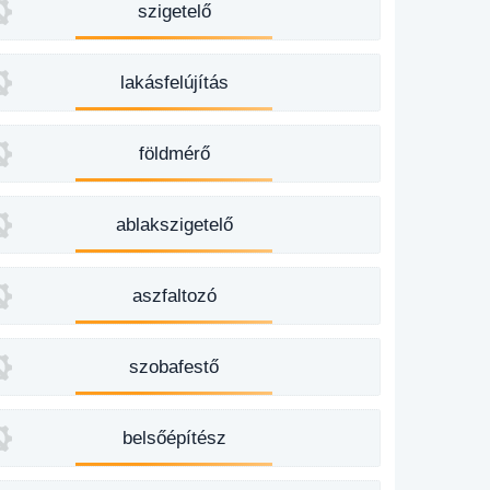
szigetelő
lakásfelújítás
földmérő
ablakszigetelő
aszfaltozó
szobafestő
belsőépítész