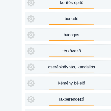
kerítés építő
burkoló
bádogos
térkövező
cserépkályhás, kandallós
kémény bélelő
lakberendező