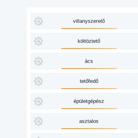
villanyszerelő
költöztető
ács
tetőfedő
épületgépész
asztalos