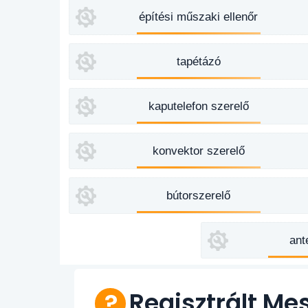
építési műszaki ellenőr
tapétázó
kaputelefon szerelő
konvektor szerelő
bútorszerelő
ant
Regisztrált Me