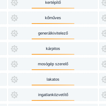
kertépítő
kőműves
generálkivitelező
kárpitos
mosógép szerelő
lakatos
ingatlanközvetítő