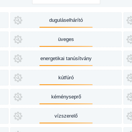
duguláselhárító
üveges
energetikai tanúsítvány
kútfúró
kéményseprő
vízszerelő