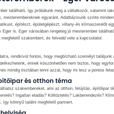
ber található, így próbálunk meg a vállalkozói, valamint la
ek, mesterembereknek egyaránt. Adatbázisunk szinte minden 
atikust, építészt, épületgépészt, villany-és klímaszerelőt eg
gy Eger is. Eger városában rengeteg jó mesterember találha
 megfelelő szakembert, és felvedd vele a kapcsolatot.
datra, rendkívül fontos, hogy megbízható személyt találjunk
endelkezhetenk, ennek köszönhetően nem biztos, hogy egyf
s mindig tisztában lenni azzal, hogy mi lesz a pontos fela
ítőipar és otthon téma
lhatsz szakembereket, ami az otthon, felújítás, építőipar 
relés? Ingatlan eladás? Költöztetés? Lakberendezés? Klí
, így könnyű találni megfelelő partnert.
 helyiség