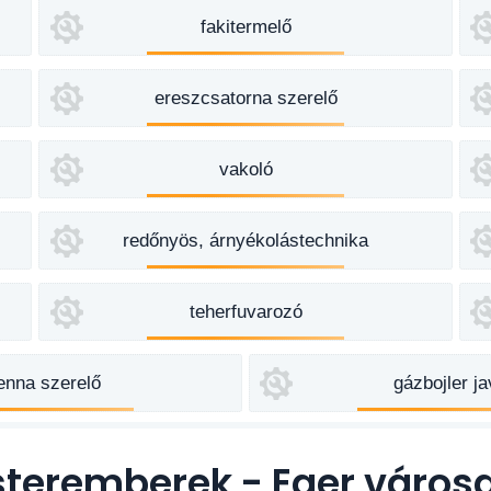
fakitermelő
ereszcsatorna szerelő
vakoló
redőnyös, árnyékolástechnika
teherfuvarozó
enna szerelő
gázbojler ja
steremberek - Eger város