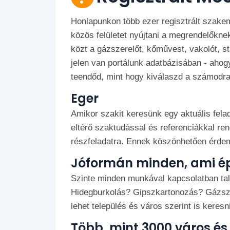
Honlapunkon több ezer regisztrált szakem
közös felületet nyújtani a megrendelőkn
közt a gázszerelőt, kőművest, vakolót, st
jelen van portálunk adatbázisában - aho
teendőd, mint hogy kiválaszd a számodra
Eger
Amikor szakit keresünk egy aktuális fela
eltérő szaktudással és referenciákkal r
részfeladatra. Ennek köszönhetően érdeme
Jóformán minden, ami ép
Szinte minden munkával kapcsolatban talá
Hidegburkolás? Gipszkartonozás? Gázsze
lehet település és város szerint is keresni
Több, mint 3000 város és