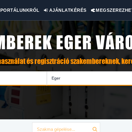
PORTÁLUNKRÓL
AJÁNLATKÉRÉS
MEGSZEREZHE
MBEREK EGER VÁR
asználat és regisztráció szakembereknek, ke