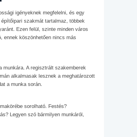
kossági igényeknek megfelelni, és egy
építőipari szakmát tartalmaz, többek
yaránt. Ezen felül, szinte minden város
tó, ennek köszönhetően nincs más
 a munkára. A regisztrált szakemberek
ormán alkalmasak lesznek a meghatározott
dat a munka során.
témakörébe sorolható. Festés?
más? Legyen szó bármilyen munkáról,