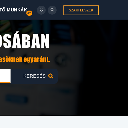
TŐ MUNKÁK
SZAKI LESZEK
42
OSÁBAN
resőknek egyaránt.
KERESÉS