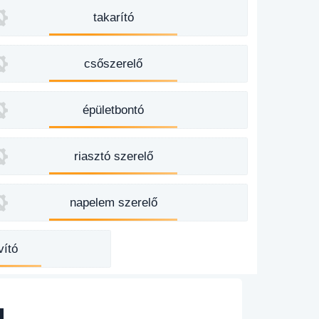
takarító
csőszerelő
épületbontó
riasztó szerelő
napelem szerelő
vító
a