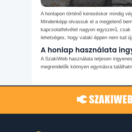
A honlapon történő kereséskor mindig vég
Mindenképp olvassuk el a megjelenő bemu
kapcsolatfelvétel nagyon egyszerű, csak 
lehetséges, hogy valaki éppen nem tud új 
A honlap használata ing
A SzakiWeb használata teljesen ingyenes
megrendelők könnyen egymásra találhatn
SZAKIWEB