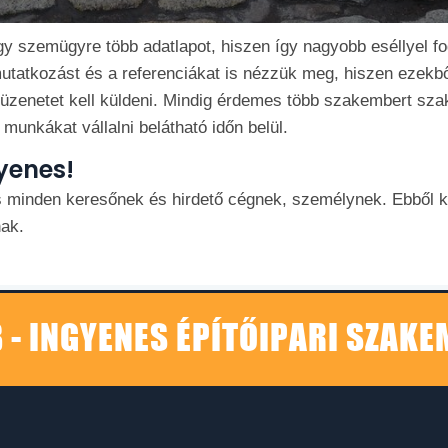
y szemügyre több adatlapot, hiszen így nagyobb eséllyel fog
tatkozást és a referenciákat is nézzük meg, hiszen ezekb
üzenetet kell küldeni. Mindig érdemes több szakembert szaki
munkákat vállalni belátható időn belül.
yenes!
 minden keresőnek és hirdető cégnek, személynek. Ebből k
ak.
 - INGYENES ÉPÍTŐIPARI SZAK