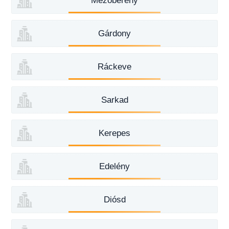
Mezőberény
Gárdony
Ráckeve
Sarkad
Kerepes
Edelény
Diósd