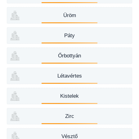
Üröm
Páty
Őrbottyán
Létavértes
Kistelek
Zirc
Vésztő