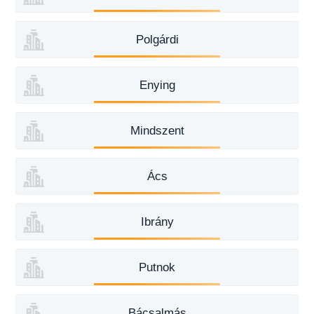
Polgárdi
Enying
Mindszent
Ács
Ibrány
Putnok
Bácsalmás