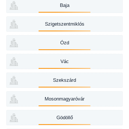
Baja
Szigetszentmiklós
Ózd
Vác
Szekszárd
Mosonmagyaróvár
Gödöllő