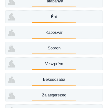
Tatabánya
Érd
Kaposvár
Sopron
Veszprém
Békéscsaba
Zalaegerszeg