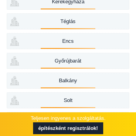
Kerekegyháza
Téglás
Encs
Győrújbarát
Balkány
Solt
Teljesen ingyenes a szolgáltatás.
Nagyecsed
építészként regisztrálok!