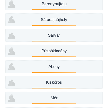
Berettyóújfalu
Sátoraljaújhely
Sárvár
Püspökladány
Abony
Kiskőrös
Mór