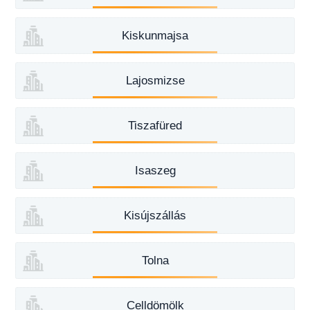
Kiskunmajsa
Lajosmizse
Tiszafüred
Isaszeg
Kisújszállás
Tolna
Celldömölk