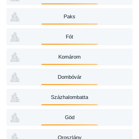
Paks
Fót
Komárom
Dombóvár
Százhalombatta
Göd
Oroszlány