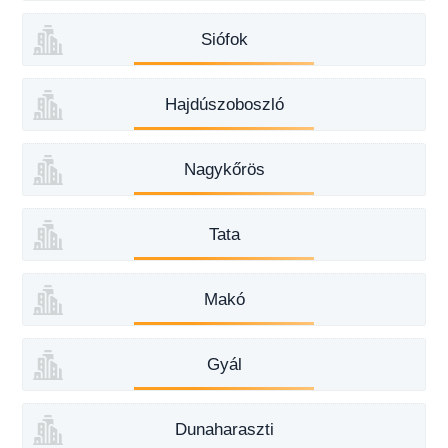
Siófok
Hajdúszoboszló
Nagykőrös
Tata
Makó
Gyál
Dunaharaszti