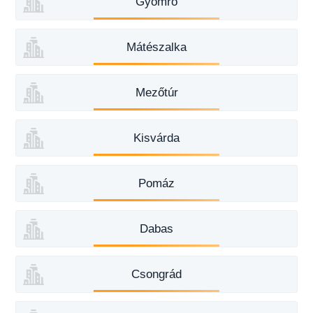
Gyömrő
Mátészalka
Mezőtúr
Kisvárda
Pomáz
Dabas
Csongrád