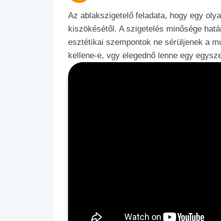
Az ablakszigetelő feladata, hogy egy oly
kiszökésétől. A szigetelés minősége hatá
esztétikai szempontok ne sérüljenek a mu
kellene-e, vgy elegednő lenne egy egyszer