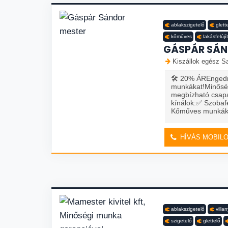
ablakszigetelő
glett
kőműves
lakásfelújí
GÁSPÁR SÁN
Kiszállok egész Sa
🛠️ 20% ÁREngedmé
munkákat!Minőség
megbízható csapa
kínálok:✅ Szobaf
Kőműves munkák✅ 
HÍVÁS MOBIL
ablakszigetelő
villa
szigetelő
glettelő