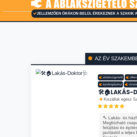
A ABLAKSZIGETELŐ S
JELLEMZŐEN ÓRÁKON BELÜL ÉREKEZNEK A SZAKIK 
AZ ÉV SZAKEMB
ablakszigetelő
villa
épületgépész
vízsz
🛠️🏠LAKÁS-
Kiszállok egész Sa
🔨 Lakás- és házfe
Megbízható csapa
felújítási és épít
javítástól a teljes