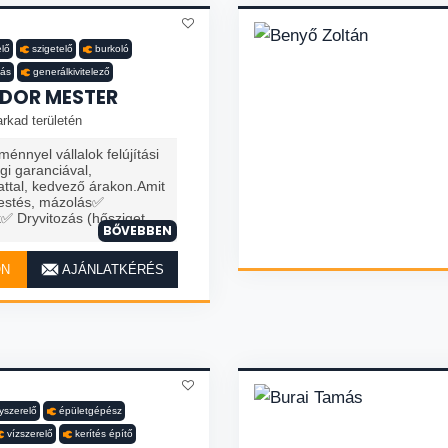
elő
szigetelő
burkoló
tás
generálkivitelező
DOR MESTER
rkad területén
nnyel vállalok felújítási
i garanciával,
ttal, kedvező árakon.Amit
estés, mázolás✅
Dryvitozás (hősziget...
BŐVEBBEN
ON
AJÁNLATKÉRÉS
nyszerelő
épületgépész
vízszerelő
kerítés építő