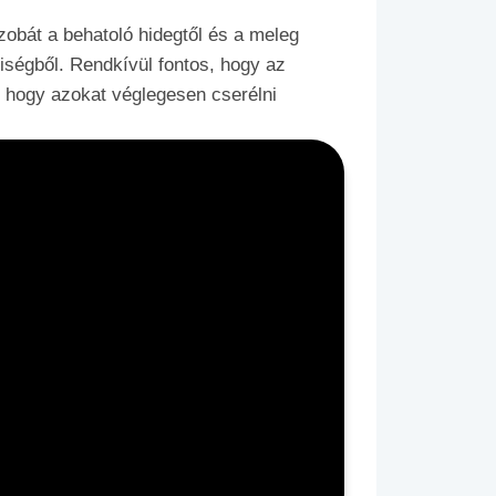
zobát a behatoló hidegtől és a meleg
iségből. Rendkívül fontos, hogy az
, hogy azokat véglegesen cserélni