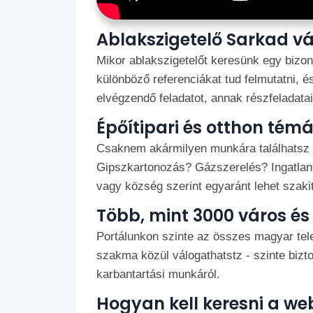
Ablakszigetelő Sarkad v
Mikor ablakszigetelőt keresünk egy bizon
különböző referenciákat tud felmutatni, é
elvégzendő feladatot, annak részfeladatai
Épőítipari és otthon tém
Csaknem akármilyen munkára találhatsz m
Gipszkartonozás? Gázszerelés? Ingatlan
vagy község szerint egyaránt lehet szakit, 
Több, mint 3000 város és
Portálunkon szinte az összes magyar tele
szakma közül válogathatstz - szinte biztos
karbantartási munkáról.
Hogyan kell keresni a we