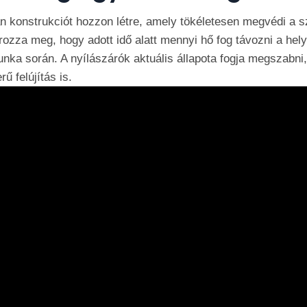
an konstrukciót hozzon létre, amely tökéletesen megvédi a s
rozza meg, hogy adott idő alatt mennyi hő fog távozni a hely
nka során. A nyílászárók aktuális állapota fogja megszabni
ű felújítás is.