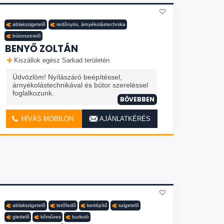
ablakszigetelő
redőnyös, árnyékolástechnika
bútorszerelő
BENYŐ ZOLTÁN
Kiszállok egész Sarkad területén
Üdvözlöm! Nyílászáró beépítéssel,
árnyékolástechnikával és bútor szereléssel
foglalkozunk.
BŐVEBBEN
HÍVÁS MOBILON
AJÁNLATKÉRÉS
ablakszigetelő
tetőfedő
kertépítő
szigetelő
glettelő
kőműves
burkoló