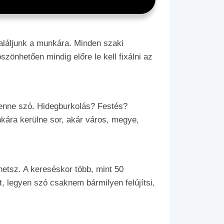
aláljunk a munkára. Minden szaki
zönhetően mindig előre le kell fixálni az
lenne szó. Hidegburkolás? Festés?
ára kerülne sor, akár város, megye,
hetsz. A kereséskor több, mint 50
it, legyen szó csaknem bármilyen felújítsi,