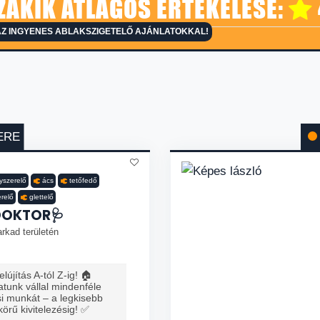
ZAKIK ÁTLAGOS ÉRTÉKELÉSE:
AZ INGYENES ABLAKSZIGETELŐ AJÁNLATOKKAL!
ERE
nyszerelő
ács
tetőfedő
erelő
glettelő
DOKTOR🩺
rkad területén
lújítás A-tól Z-ig! 🏠
tunk vállal mindenféle
ési munkát – a legkisebb
 körű kivitelezésig! ✅