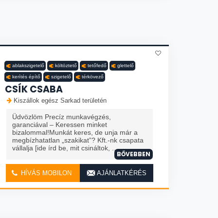
ablakszigetelő
költöztető
tetőfedő
glettelő
kerítés építő
szigetelő
térkövező
CSÍK CSABA
Kiszállok egész Sarkad területén
Üdvözlöm Precíz munkavégzés,
garanciával – Keressen minket
bizalommal!Munkát keres, de unja már a
megbízhatatlan „szakikat”? Kft.-nk csapata
vállalja [ide írd be, mit csináltok, ...
BŐVEBBEN
HÍVÁS MOBILON
AJÁNLATKÉRÉS