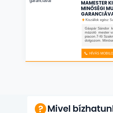
MAMESTER KIV
MINŐSÉGI M
GARANCIÁV
Kiszállok egész Sa
Gáspár Sándor k
mázoló mester va
piacon.7-fő Szak
dolgozom. Minösé
HÍVÁS MOBIL
Mivel bízhatu