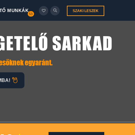
TŐ MUNKÁK
SZAKI LESZEK
53
IGETELŐ SARKAD
resőknek egyaránt.
MBA!