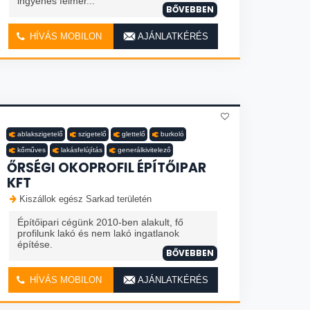
ingyenes felmér...
BŐVEBBEN
HÍVÁS MOBILON
AJÁNLATKÉRÉS
ablakszigetelő
szigetelő
glettelő
burkoló
kőműves
lakásfelújítás
generálkivitelező
ŐRSÉGI OKOPROFIL ÉPÍTŐIPAR
KFT
Kiszállok egész Sarkad területén
Építőipari cégünk 2010-ben alakult, fő
profilunk lakó és nem lakó ingatlanok
építése.
BŐVEBBEN
HÍVÁS MOBILON
AJÁNLATKÉRÉS