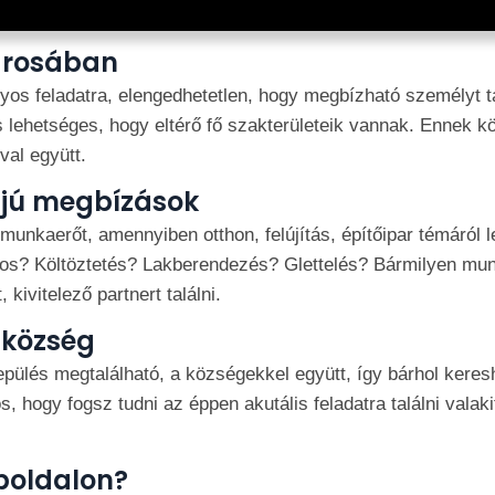
árosában
yos feladatra, elengedhetetlen, hogy megbízható személyt t
s lehetséges, hogy eltérő fő szakterületeik vannak. Ennek kös
val együtt.
ájú megbízások
unkaerőt, amennyiben otthon, felújítás, építőipar témáról 
os? Költöztetés? Lakberendezés? Glettelés? Bármilyen munk
kivitelező partnert találni.
 község
pülés megtalálható, a községekkel együtt, így bárhol keres
, hogy fogsz tudni az éppen akutális feladatra találni valak
boldalon?