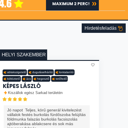
4.6
MAXIMUM 2 PERC!
Hirdetésfeladás
HELYI SZAKEMBER
ablakszigetelő
duguláselhárító
lomtalanító
költöztető
ács
hegesztő
tetőfedő
KÉPES LÁSZLÓ
Kiszállok egész Sarkad területén
Jó napot Teljes, körű generál kivitelezést
vállalok festés burkolás fürdőszoba felújítás
földmunka falazás burkolás facsiszolás
ajtóberakása ablakcsere és sok más