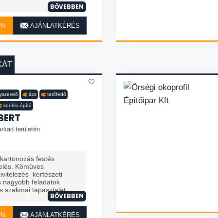
BŐVEBBEN
ON
AJÁNLATKÉRÉS
KÁT
nyszerelő
ács
tetőfedő
kerítés építő
BERT
rkad területén
zkartonozás festés
telés. Kömüves
vitelezés kertészeti
 nagyobb feladatok
 szakmai tapasztalat. ...
BŐVEBBEN
ON
AJÁNLATKÉRÉS