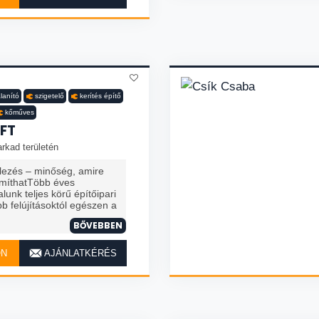
lanító
szigetelő
kerítés építő
kőműves
FT
rkad területén
elezés – minőség, amire
míthatTöbb éves
alunk teljes körű építőipari
b felújításoktól egészen a
BŐVEBBEN
ON
AJÁNLATKÉRÉS