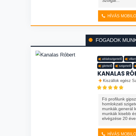
Szolgál...
HÍVÁS MOBIL
FOGADOK MUN
ablakszigetelő
villa
glettelő
szigetelő
KANALAS RÓ
Kiszállok egész Sa
Fö profilunk gips
homlokzati szige
munkák.generál ki
munkák kisebb és
elvégzése 20 éves
HÍVÁS MOBIL