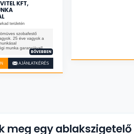
ITEL KFT,
UNKA
AL
rkad területén
ömüves szobafestő
gyok. 25 éve vagyok a
munkásal
gi munka garanciával!
BŐVEBBEN
ON
AJÁNLATKÉRÉS
nk meg egy ablakszigetel