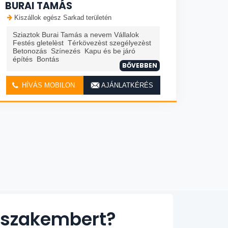
BURAI TAMÁS
Kiszállok egész Sarkad területén
Sziaztok Burai Tamás a nevem Vállalok
Festés gletelèst Térkövezèst szegélyezèst
Betonozás Színezés Kapu és be járó
építés Bontás
BŐVEBBEN
HÍVÁS MOBILON
AJÁNLATKÉRÉS
ő szakembert?