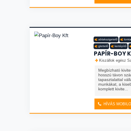
ablakszigetelő
lomta
glettelő
kertépítő
PAPÍR-BOY K
Kiszállok egész Sa
Megbízható kivit
hosszú távon szá
tapasztalattal váll
munkákat, a kiseb
komplett kivite...
HÍVÁS MOBIL