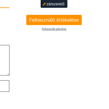
zárszerelő
Felhasználó értékelése
Felhasználó jelentése