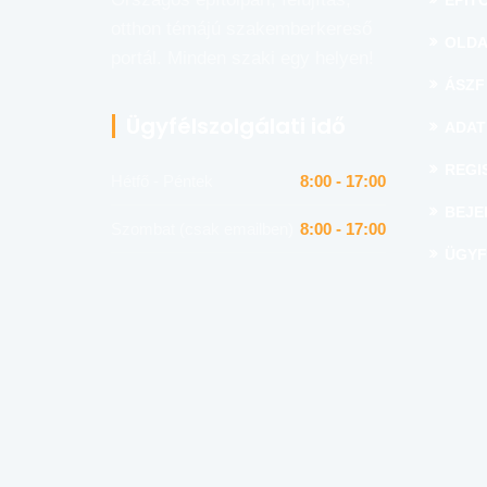
ÉPÍTŐ
otthon témájú szakemberkereső
OLDA
portál. Minden szaki egy helyen!
ÁSZF
Ügyfélszolgálati idő
ADAT
REGI
Hétfő - Péntek
8:00 - 17:00
BEJE
Szombat (csak emailben)
8:00 - 17:00
ÜGYF