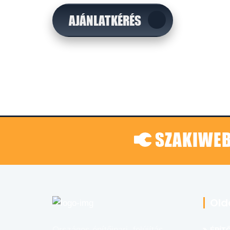
AJÁNLATKÉRÉS
SZAKIWEB
Old
Országos építőipari, felújítás,