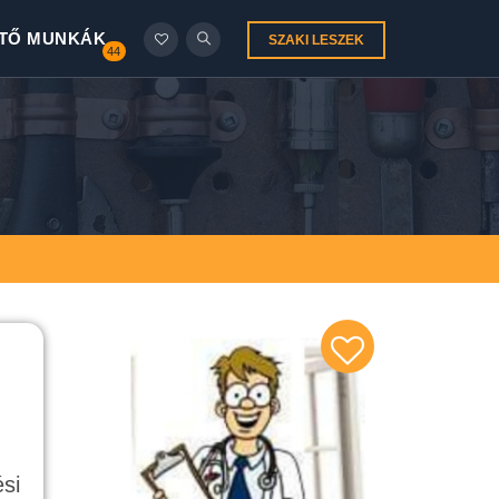
TŐ MUNKÁK
SZAKI LESZEK
44
si