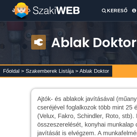
KERESŐ
Ablak Doktor
Főoldal >
Szakemberek Listája
> Ablak Doktor
Ajtók- és ablakok javításával (műanya
cseréjével foglalkozok több min
(Velux, Fakro, Schindler, Roto, stb). 
összeszerelését, konyhai munkalap c
javítását is elvégzem. A munkafelm