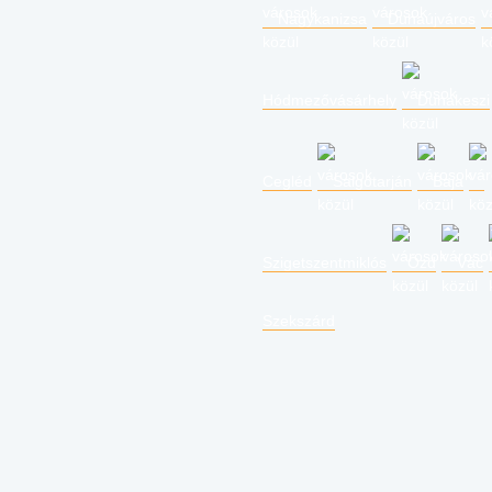
Nagykanizsa
Dunaújváros
Hódmezővásárhely
Dunakeszi
Cegléd
Salgótarján
Baja
Szigetszentmiklós
Ózd
Vác
Szekszárd