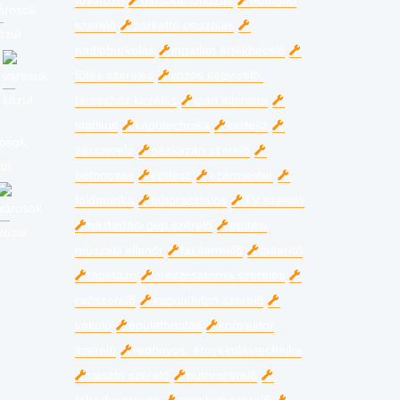
fuvarozó
gipszkartonozás
hűtőgép
szerelő
parketta csiszolás
padlóburkolás
ingatlan értékbecslő
fűtés szerelés
közös képviselő,
társasház kezelés
ipari alpinista
statikus
kaputechnika
kertész
zárszerelő
gázkazán szerelő
betonozás
építész
ezermester
földmunka
bútorasztalos
TV szerelő
háztartási gép szerelő
építési
műszaki ellenőr
fakitermelő
takarító
tapétázó
ereszcsatorna szerelés
csőszerelő
kaputelefon szerelő
vakoló
épületbontás
konvektor
szerelő
redőnyös, árnyékolástechnika
riasztó szerelő
bútorszerelő