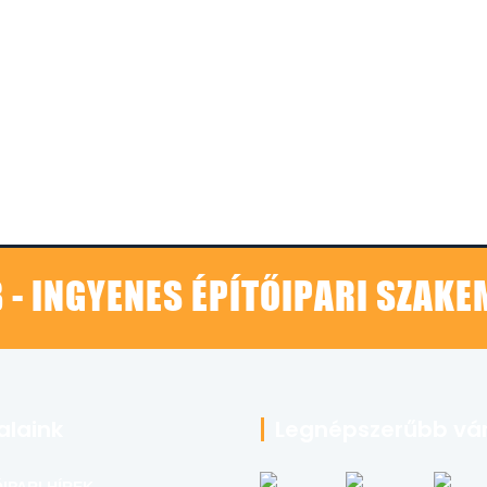
 - INGYENES ÉPÍTŐIPARI SZAK
alaink
Legnépszerűbb vá