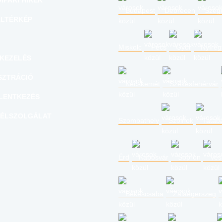
IPARI HÍREK
Budapest
Debrecen
Szeg
LTÉRKÉP
Miskolc
Pécs
Győr
Nyíre
KEZELÉS
SZTRÁCIÓ
Kecskemét
Székesfehérvár
LENTKEZÉS
ÉLSZOLGÁLAT
Szombathely
Szolnok
Tatab
Érd
Kaposvár
Sopron
Ves
Békéscsaba
Zalaegerszeg