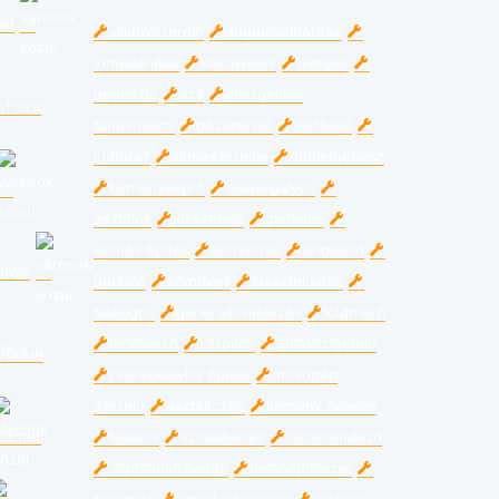
ed
villanyszerelő
duguláselhárítás
lomtalanítás
költöztetés
üveges
hegesztő
ács
energetikai
gyháza
tanúsítvány
gázszerelő
tetőfedő
kútfúrás
klímaszerelés
épületgépész
kéményseprő
esztergályos
asztalos
vízszerelő
glettelés
kerítés építés
kertépítés
szigetelő
ánya
burkoló
kőműves
lakásfelújítás
bádogos
generálkivitelezés
földmérő
térkövező
kárpitos
ablakszigetelő
zprém
cserépkályha építés
mosógép
szerelő
aszfaltozás
kémény bélelés
Eger
lakatos
szobafestés
lakberendező
ingatlanközvetítő
belsőépítészet