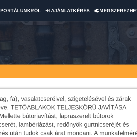
PORTÁLUNKRÓL
AJÁNLATKÉRÉS
MEGSZEREZHE
g, fa), vasalatcseréivel, szigetelésével és zárak
t 25 éve. TETŐABLAKOK TELJESKÖRŰ JAVÍTÁSA
Mellette bútorjavítást, lapraszerelt bútorok
serét, lambériázást, redőnyök gurtnicseréjét és
érés után tudok csak árat mondani. A munkafelméré