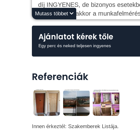
díj INGYENES, de bizonyos esetekb
megrendelik, akkor a munkafelmérés
Mutass többet
Ajánlatot kérek tőle
Egy perc és neked teljesen ingyenes
Referenciák
Innen érkeztél: Szakemberek Listája.