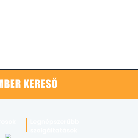
EMBER KERESŐ
rosok
Legnépszerűbb
szolgáltatások