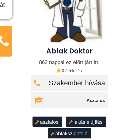
át
Ablak Doktor
862 nappal ez előtt járt itt.
0 értékelés
Szakember hívása
Asztalos
asztalos
lakásfelújítás
ablakszigetelő