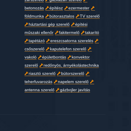
betonozás
építész
ezermester
földmunka
bútorasztalos
TV szerelő
háztartási gép szerelő
építési
műszaki ellenőr
fakitermelő
takarító
tapétázó
ereszcsatorna szerelés
csőszerelő
kaputelefon szerelő
vakoló
épületbontás
konvektor
szerelő
redőnyös, árnyékolástechnika
riasztó szerelő
bútorszerelő
teherfuvarozás
napelem szerelő
antenna szerelő
gázbojler javítás