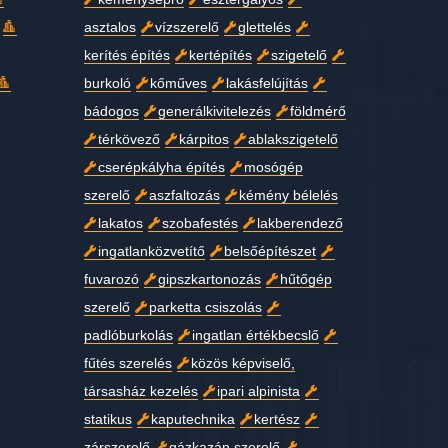
asztalos
vízszerelő
glettelés
kerítés építés
kertépítés
szigetelő
burkoló
kőműves
lakásfelújítás
bádogos
generálkivitelezés
földmérő
térkövező
kárpitos
ablakszigetelő
cserépkályha építés
mosógép
szerelő
aszfaltozás
kémény bélelés
lakatos
szobafestés
lakberendező
ingatlanközvetítő
belsőépítészet
fuvarozó
gipszkartonozás
hűtőgép
szerelő
parketta csiszolás
padlóburkolás
ingatlan értékbecslő
fűtés szerelés
közös képviselő,
társasház kezelés
ipari alpinista
statikus
kaputechnika
kertész
zárszerelő
gázkazán szerelő