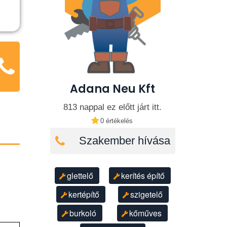
Adana Neu Kft
813 nappal ez előtt járt itt.
0 értékelés
Szakember hívása
glettelő
kerítés építő
kertépítő
szigetelő
burkoló
kőműves