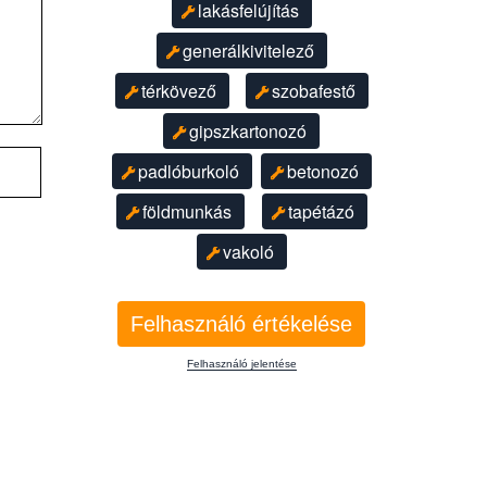
lakásfelújítás
generálkivitelező
térkövező
szobafestő
gipszkartonozó
padlóburkoló
betonozó
földmunkás
tapétázó
vakoló
Felhasználó értékelése
Felhasználó jelentése