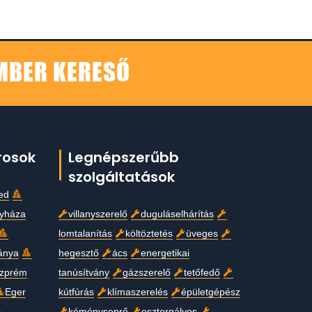
EMBER KERESŐ
rosok
Legnépszerűbb
szolgáltatások
ed
gyháza
villanyszerelő
duguláselhárítás
lomtalanítás
költöztetés
üveges
ánya
hegesztő
ács
energetikai
zprém
tanúsítvány
gázszerelő
tetőfedő
Eger
kútfúrás
klímaszerelés
épületgépész
kéményseprő
esztergályos