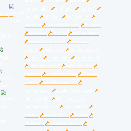
asztalos
vízszerelő
glettelés
kerítés építés
kertépítés
szigetelő
ánya
burkoló
kőműves
lakásfelújítás
bádogos
generálkivitelezés
földmérő
térkövező
kárpitos
ablakszigetelő
zprém
cserépkályha építés
mosógép
szerelő
aszfaltozás
kémény bélelés
Eger
lakatos
szobafestés
lakberendező
ingatlanközvetítő
belsőépítészet
fuvarozó
gipszkartonozás
hűtőgép
szerelő
parketta csiszolás
padlóburkolás
ingatlan értékbecslő
fűtés szerelés
közös képviselő,
társasház kezelés
ipari alpinista
statikus
kaputechnika
kertész
zárszerelő
gázkazán szerelő