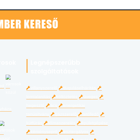
EMBER KERESŐ
rosok
Legnépszerűbb
szolgáltatások
ed
villanyszerelő
duguláselhárítás
lomtalanítás
költöztetés
üveges
hegesztő
ács
energetikai
gyháza
tanúsítvány
gázszerelő
tetőfedő
kútfúrás
klímaszerelés
épületgépész
kéményseprő
esztergályos