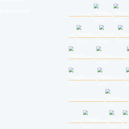
LENTKEZÉS
ÉLSZOLGÁLAT
Szombathely
Szolnok
Tatab
Érd
Kaposvár
Sopron
Ves
Békéscsaba
Zalaegerszeg
Nagykanizsa
Dunaújváros
Hódmezővásárhely
Dunakeszi
Cegléd
Salgótarján
Baja