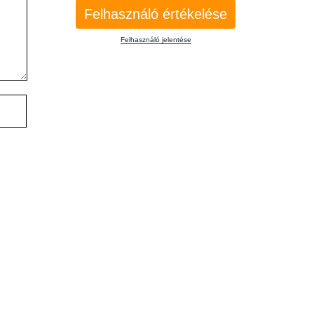
Felhasználó értékelése
Felhasználó jelentése