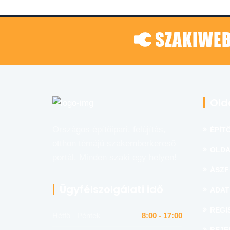
SZAKIWEB
Old
Országos építőipari, felújítás,
ÉPÍTŐ
otthon témájú szakemberkereső
OLDA
portál. Minden szaki egy helyen!
ÁSZF
Ügyfélszolgálati idő
ADAT
REGI
Hétfő - Péntek
8:00 - 17:00