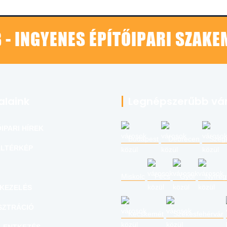
 - INGYENES ÉPÍTŐIPARI SZAK
alaink
Legnépszerűbb vá
IPARI HÍREK
Budapest
Debrecen
Szeg
LTÉRKÉP
Miskolc
Pécs
Győr
Nyíre
KEZELÉS
SZTRÁCIÓ
Kecskemét
Székesfehérvár