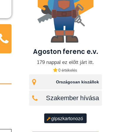
Agoston ferenc e.v.
179 nappal ez előtt járt itt.
0 értékelés
Országosan kiszállok
Szakember hívása
gipszkartonozó