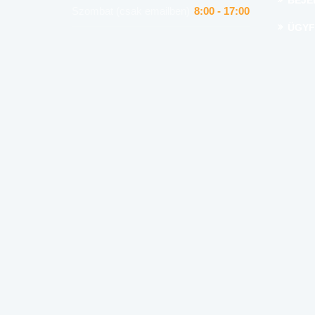
BEJE
Szombat (csak emailben)
8:00 - 17:00
ÜGYF