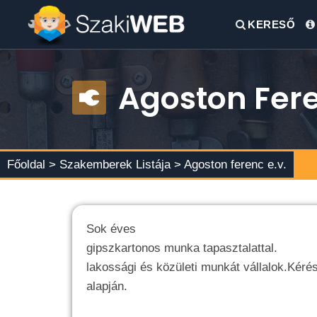
KERESŐ
Agoston Fere
Főoldal >
Szakemberek Listája
> Agoston ferenc e.v.
Sok éves
gipszkartonos munka tapasztalattal.
lakossági és közületi munkát vállalok.Kérés
alapján.