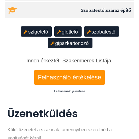
Szobafestő,száraz építő
szigetelő
glettelő
szobafestő
gipszkartonozó
Innen érkeztél: Szakemberek Listája.
Felhasználó értékelése
Felhasználó jelentése
Üzenetküldés
Küldj üzenetet a szakinak, amennyiben szeretnéd a
segítségét kérni!