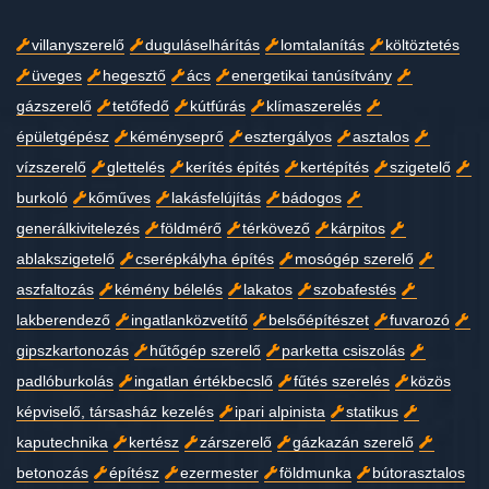
villanyszerelő
duguláselhárítás
lomtalanítás
költöztetés
üveges
hegesztő
ács
energetikai tanúsítvány
gázszerelő
tetőfedő
kútfúrás
klímaszerelés
épületgépész
kéményseprő
esztergályos
asztalos
vízszerelő
glettelés
kerítés építés
kertépítés
szigetelő
burkoló
kőműves
lakásfelújítás
bádogos
generálkivitelezés
földmérő
térkövező
kárpitos
ablakszigetelő
cserépkályha építés
mosógép szerelő
aszfaltozás
kémény bélelés
lakatos
szobafestés
lakberendező
ingatlanközvetítő
belsőépítészet
fuvarozó
gipszkartonozás
hűtőgép szerelő
parketta csiszolás
padlóburkolás
ingatlan értékbecslő
fűtés szerelés
közös
képviselő, társasház kezelés
ipari alpinista
statikus
kaputechnika
kertész
zárszerelő
gázkazán szerelő
betonozás
építész
ezermester
földmunka
bútorasztalos