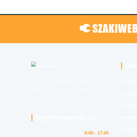
SZAKIWEB
Old
Országos építőipari, felújítás,
ÉPÍTŐ
otthon témájú szakemberkereső
OLDA
portál. Minden szaki egy helyen!
ÁSZF
Ügyfélszolgálati idő
ADAT
REGI
Hétfő - Péntek
8:00 - 17:00