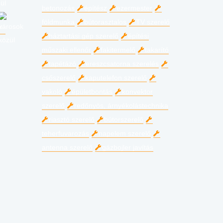
betonozás
építész
ezermester
földmunka
bútorasztalos
TV szerelő
háztartási gép szerelő
építési
műszaki ellenőr
fakitermelő
takarító
tapétázó
ereszcsatorna szerelés
csőszerelő
kaputelefon szerelő
vakoló
épületbontás
konvektor
szerelő
redőnyös, árnyékolástechnika
riasztó szerelő
bútorszerelő
teherfuvarozás
napelem szerelő
antenna szerelő
gázbojler javítás