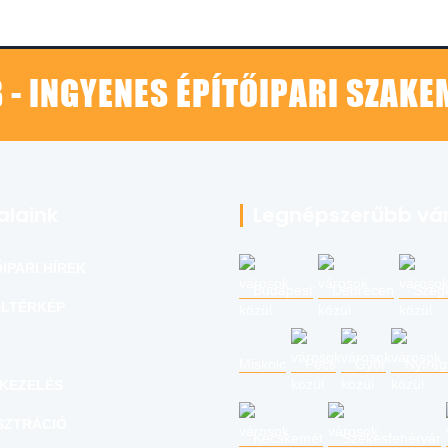
 - INGYENES ÉPÍTŐIPARI SZAK
alaink
Legnépszerűbb vá
IPARI HÍREK
Budapest
Debrecen
Szeg
LTÉRKÉP
Miskolc
Pécs
Győr
Nyíre
KEZELÉS
SZTRÁCIÓ
Kecskemét
Székesfehérvár