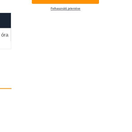
Felhasználó jelentése
 óra