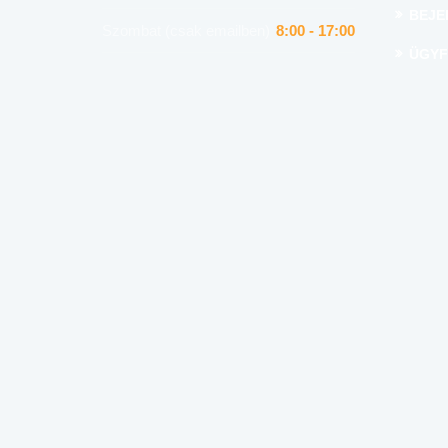
BEJE
Szombat (csak emailben)
8:00 - 17:00
ÜGYF