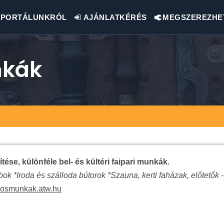
PORTÁLUNKRÓL
AJÁNLATKÉRÉS
MEGSZEREZHE
nkák
ése, különféle bel- és kültéri faipari munkák.
k *Iroda és szálloda bútorok *Szauna, kerti faházak, előtetők -
losmunkak.atw.hu