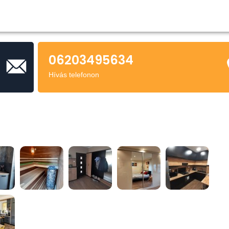
06203495634
Hívás telefonon