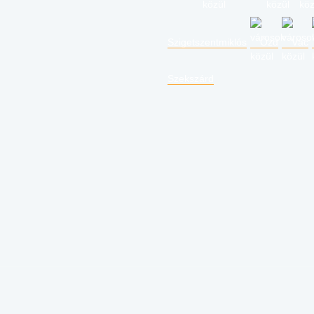
Szigetszentmiklós
Ózd
Vác
Szekszárd