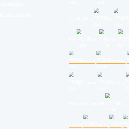
LENTKEZÉS
ÉLSZOLGÁLAT
Szombathely
Szolnok
Tatab
Érd
Kaposvár
Sopron
Ves
Békéscsaba
Zalaegerszeg
Nagykanizsa
Dunaújváros
Hódmezővásárhely
Dunakeszi
Cegléd
Salgótarján
Baja