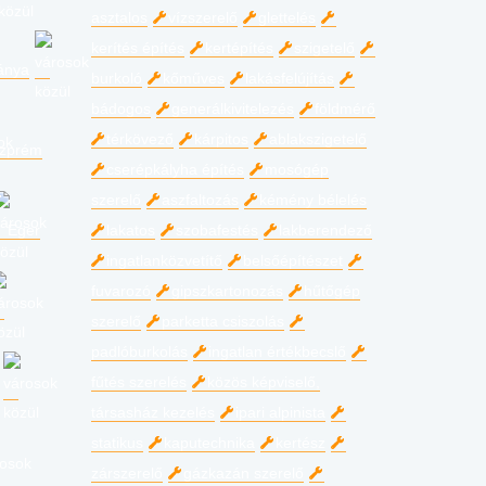
asztalos
vízszerelő
glettelés
kerítés építés
kertépítés
szigetelő
ánya
burkoló
kőműves
lakásfelújítás
bádogos
generálkivitelezés
földmérő
térkövező
kárpitos
ablakszigetelő
zprém
cserépkályha építés
mosógép
szerelő
aszfaltozás
kémény bélelés
Eger
lakatos
szobafestés
lakberendező
ingatlanközvetítő
belsőépítészet
fuvarozó
gipszkartonozás
hűtőgép
szerelő
parketta csiszolás
padlóburkolás
ingatlan értékbecslő
fűtés szerelés
közös képviselő,
társasház kezelés
ipari alpinista
statikus
kaputechnika
kertész
zárszerelő
gázkazán szerelő