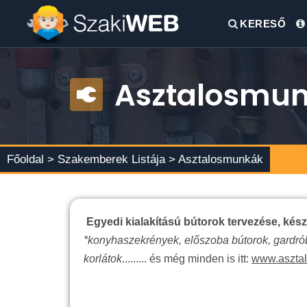
KERESŐ
Asztalosmu
Főoldal >
Szakemberek Listája
> Asztalosmunkák
Egyedi kialakítású bútorok tervezése, készít
*konyhaszekrények, előszoba bútorok, gardróbo
korlátok
......... és még minden is itt:
www.aszta