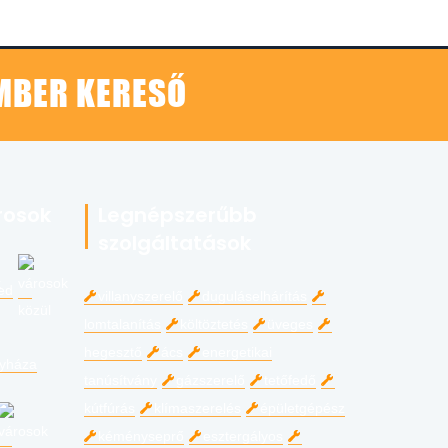
EMBER KERESŐ
rosok
Legnépszerűbb
szolgáltatások
ed
villanyszerelő
duguláselhárítás
lomtalanítás
költöztetés
üveges
hegesztő
ács
energetikai
gyháza
tanúsítvány
gázszerelő
tetőfedő
kútfúrás
klímaszerelés
épületgépész
kéményseprő
esztergályos