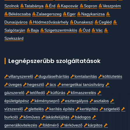
Szolnok
Tatabánya
Érd
Kaposvár
Sopron
Veszprém
Békéscsaba
Zalaegerszeg
Eger
Nagykanizsa
Dunaújváros
Hódmezővásárhely
Dunakeszi
Cegléd
Salgótarján
Baja
Szigetszentmiklós
Ózd
Vác
Szekszárd
Legnépszerűbb szolgáltatások
villanyszerelő
duguláselhárítás
lomtalanítás
költöztetés
üveges
hegesztő
ács
energetikai tanúsítvány
gázszerelő
tetőfedő
kútfúrás
klímaszerelés
épületgépész
kéményseprő
esztergályos
asztalos
vízszerelő
glettelés
kerítés építés
kertépítés
szigetelő
burkoló
kőműves
lakásfelújítás
bádogos
generálkivitelezés
földmérő
térkövező
kárpitos