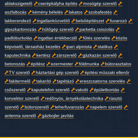
ablakszigetelő
cserépkályha építés
mosógép szerelő
aszfaltozás
kémény bélelés
lakatos
szobafestés
lakberendező
ingatlanközvetítő
belsőépítészet
fuvarozó
gipszkartonozás
hűtőgép szerelő
parketta csiszolás
padlóburkolás
ingatlan értékbecslő
fűtés szerelés
közös
képviselő, társasház kezelés
ipari alpinista
statikus
kaputechnika
kertész
zárszerelő
gázkazán szerelő
betonozás
építész
ezermester
földmunka
bútorasztalos
TV szerelő
háztartási gép szerelő
építési műszaki ellenőr
fakitermelő
takarító
tapétázó
ereszcsatorna szerelés
csőszerelő
kaputelefon szerelő
vakoló
épületbontás
konvektor szerelő
redőnyös, árnyékolástechnika
riasztó
szerelő
bútorszerelő
teherfuvarozás
napelem szerelő
antenna szerelő
gázbojler javítás