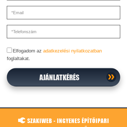
Elfogadom az
adatkezelési nyilatkozatban
foglaltakat.
AJÁNLATKÉRÉS
SZAKIWEB - INGYENES ÉPÍTŐIPARI