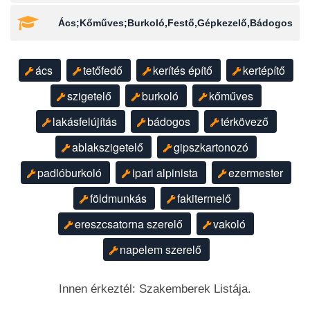
Ács;Kőműves;Burkoló,Festő,Gépkezelő,Bádogos
ács
tetőfedő
kerítés építő
kertépítő
szigetelő
burkoló
kőműves
lakásfelújítás
bádogos
térkövező
ablakszigetelő
gipszkartonozó
padlóburkoló
ipari alpinista
ezermester
földmunkás
fakitermelő
ereszcsatorna szerelő
vakoló
napelem szerelő
Innen érkeztél: Szakemberek Listája.