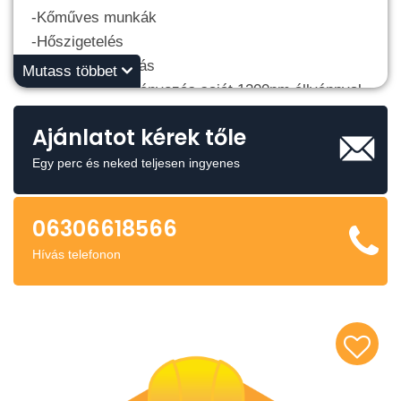
-Kőműves munkák
-Hőszigetelés
-Gipsz kartonozás
Mutass többet
-Homlokzati állványozás saját 1200nm állvánnyal
-Építőipari gép bérlés
Ajánlatot kérek tőle
Stb
Hívjon bizalommal a:
Egy perc és neked teljesen ingyenes
06/30-661-85-66-on
06306618566
Hívás telefonon