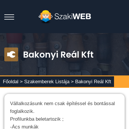
Bakonyi Reál Kft
Főoldal >
Szakemberek Listája
> Bakonyi Reál Kft
Vállalkozásunk nem csak èpítéssel és bontással
foglalkozik.
Profilunkba beletartozik ;
-Ács munkák