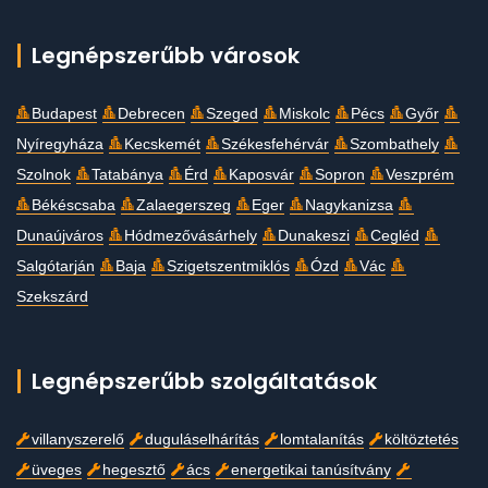
Legnépszerűbb városok
Budapest
Debrecen
Szeged
Miskolc
Pécs
Győr
Nyíregyháza
Kecskemét
Székesfehérvár
Szombathely
Szolnok
Tatabánya
Érd
Kaposvár
Sopron
Veszprém
Békéscsaba
Zalaegerszeg
Eger
Nagykanizsa
Dunaújváros
Hódmezővásárhely
Dunakeszi
Cegléd
Salgótarján
Baja
Szigetszentmiklós
Ózd
Vác
Szekszárd
Legnépszerűbb szolgáltatások
villanyszerelő
duguláselhárítás
lomtalanítás
költöztetés
üveges
hegesztő
ács
energetikai tanúsítvány