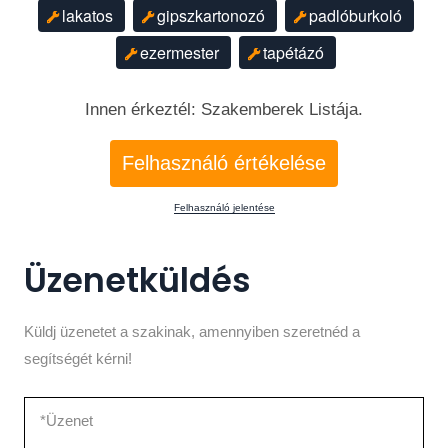
lakatos
gipszkartonozó
padlóburkoló
ezermester
tapétázó
Innen érkeztél: Szakemberek Listája.
Felhasználó értékelése
Felhasználó jelentése
Üzenetküldés
Küldj üzenetet a szakinak, amennyiben szeretnéd a
segítségét kérni!