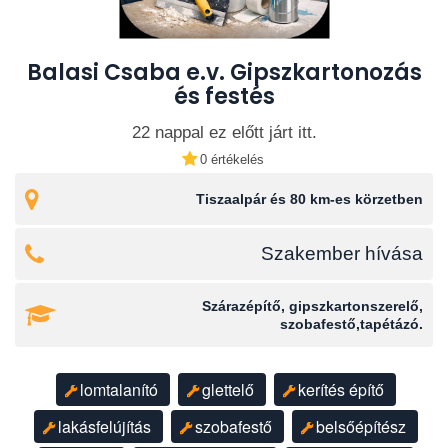
Balasi Csaba e.v. Gipszkartonozás
és festés
22 nappal ez előtt járt itt.
0 értékelés
Tiszaalpár és 80 km-es körzetben
Szakember hívása
Szárazépítő, gipszkartonszerelő,
szobafestő,tapétázó.
lomtalanító
glettelő
kerítés építő
lakásfelújítás
szobafestő
belsőépítész