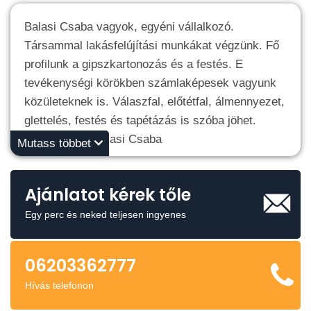
Balasi Csaba vagyok, egyéni vállalkozó.
Társammal lakásfelújítási munkákat végzünk. Fő
profilunk a gipszkartonozás és a festés. E
tevékenységi körökben számlaképesek vagyunk
közületeknek is. Válaszfal, előtétfal, álmennyezet,
glettelés, festés és tapétázás is szóba jöhet.
Üdvözlettel : Balasi Csaba
Mutass többet
Ajánlatot kérek tőle
Egy perc és neked teljesen ingyenes
06203362777
Hívás telefonon