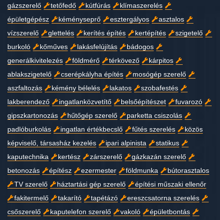
gázszerelő
tetőfedő
kútfúrás
klímaszerelés
épületgépész
kéményseprő
esztergályos
asztalos
vízszerelő
glettelés
kerítés építés
kertépítés
szigetelő
burkoló
kőműves
lakásfelújítás
bádogos
generálkivitelezés
földmérő
térkövező
kárpitos
ablakszigetelő
cserépkályha építés
mosógép szerelő
aszfaltozás
kémény bélelés
lakatos
szobafestés
lakberendező
ingatlanközvetítő
belsőépítészet
fuvarozó
gipszkartonozás
hűtőgép szerelő
parketta csiszolás
padlóburkolás
ingatlan értékbecslő
fűtés szerelés
közös
képviselő, társasház kezelés
ipari alpinista
statikus
kaputechnika
kertész
zárszerelő
gázkazán szerelő
betonozás
építész
ezermester
földmunka
bútorasztalos
TV szerelő
háztartási gép szerelő
építési műszaki ellenőr
fakitermelő
takarító
tapétázó
ereszcsatorna szerelés
csőszerelő
kaputelefon szerelő
vakoló
épületbontás