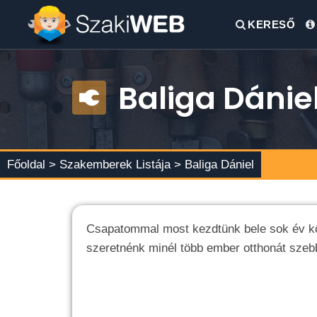
KERESŐ
Baliga Dánie
Főoldal >
Szakemberek Listája
> Baliga Dániel
Csapatommal most kezdtünk bele sok év kő
szeretnénk minél több ember otthonát szeb