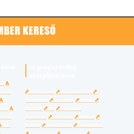
EMBER KERESŐ
rosok
Legnépszerűbb
szolgáltatások
ed
gyháza
villanyszerelő
duguláselhárítás
lomtalanítás
költöztetés
üveges
ánya
hegesztő
ács
energetikai
zprém
tanúsítvány
gázszerelő
tetőfedő
Eger
kútfúrás
klímaszerelés
épületgépész
kéményseprő
esztergályos