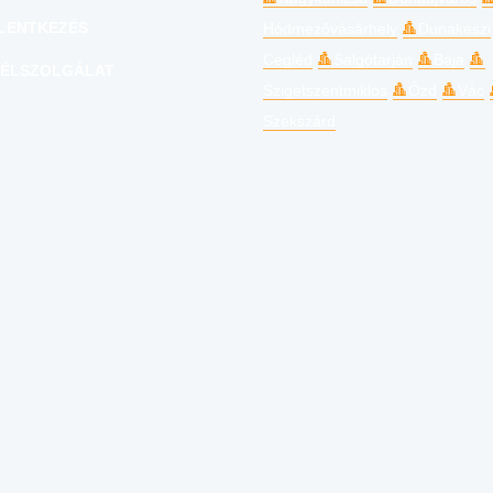
LENTKEZÉS
Hódmezővásárhely
Dunakeszi
Cegléd
Salgótarján
Baja
ÉLSZOLGÁLAT
Szigetszentmiklós
Ózd
Vác
Szekszárd