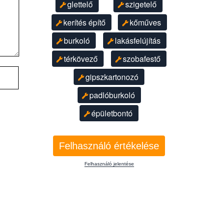
glettelő
szigetelő
kerítés építő
kőműves
burkoló
lakásfelújítás
térkövező
szobafestő
gipszkartonozó
padlóburkoló
épületbontó
Felhasználó értékelése
Felhasználó jelentése