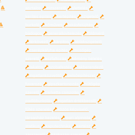
asztalos
vízszerelő
glettelés
kerítés építés
kertépítés
szigetelő
burkoló
kőműves
lakásfelújítás
bádogos
generálkivitelezés
földmérő
térkövező
kárpitos
ablakszigetelő
cserépkályha építés
mosógép
szerelő
aszfaltozás
kémény bélelés
lakatos
szobafestés
lakberendező
ingatlanközvetítő
belsőépítészet
fuvarozó
gipszkartonozás
hűtőgép
szerelő
parketta csiszolás
padlóburkolás
ingatlan értékbecslő
fűtés szerelés
közös képviselő,
társasház kezelés
ipari alpinista
statikus
kaputechnika
kertész
zárszerelő
gázkazán szerelő