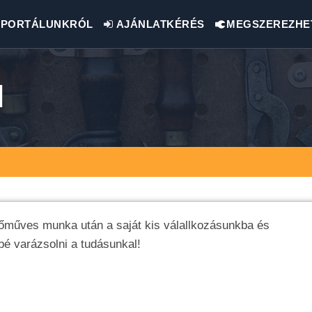
PORTÁLUNKRÓL
AJÁNLATKÉRÉS
MEGSZEREZHE
l
műves munka után a saját kis válallkozásunkba és
bé varázsolni a tudásunkal!