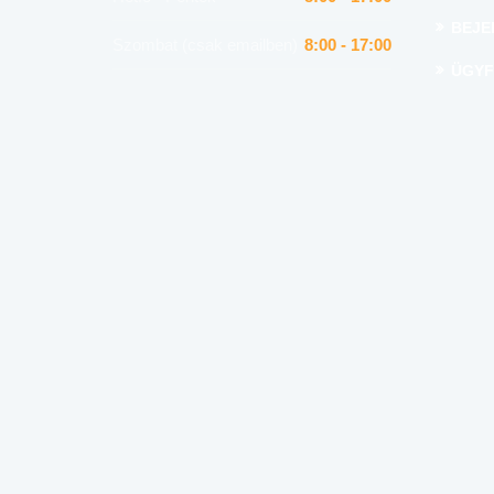
BEJE
Szombat (csak emailben)
8:00 - 17:00
ÜGYF