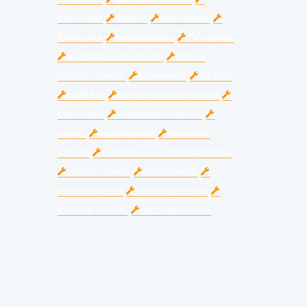
betonozás
építész
ezermester
földmunka
bútorasztalos
TV szerelő
háztartási gép szerelő
építési
műszaki ellenőr
fakitermelő
takarító
tapétázó
ereszcsatorna szerelés
csőszerelő
kaputelefon szerelő
vakoló
épületbontás
konvektor
szerelő
redőnyös, árnyékolástechnika
riasztó szerelő
bútorszerelő
teherfuvarozás
napelem szerelő
antenna szerelő
gázbojler javítás