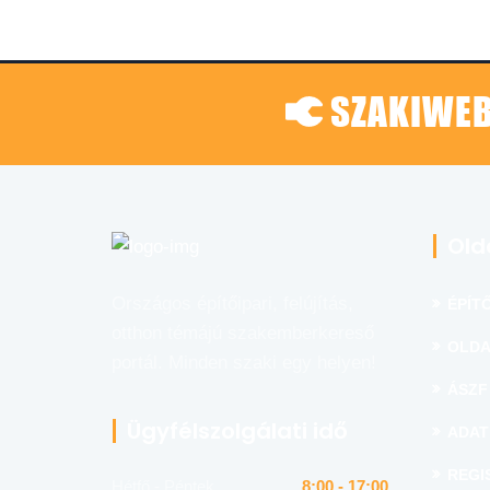
SZAKIWEB
Old
Országos építőipari, felújítás,
ÉPÍTŐ
otthon témájú szakemberkereső
OLDA
portál. Minden szaki egy helyen!
ÁSZF
Ügyfélszolgálati idő
ADAT
REGI
Hétfő - Péntek
8:00 - 17:00