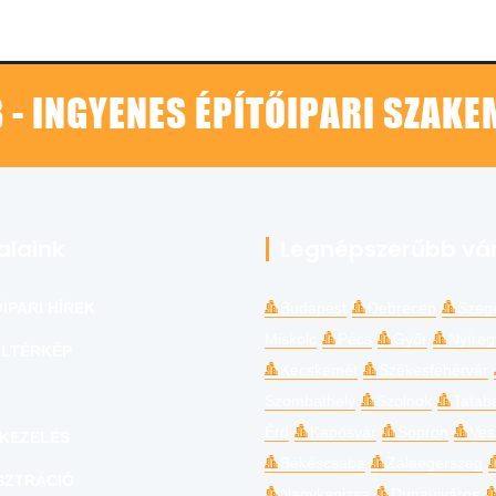
 - INGYENES ÉPÍTŐIPARI SZAK
alaink
Legnépszerűbb vá
IPARI HÍREK
Budapest
Debrecen
Szeg
Miskolc
Pécs
Győr
Nyíre
LTÉRKÉP
Kecskemét
Székesfehérvár
Szombathely
Szolnok
Tatab
Érd
Kaposvár
Sopron
Ves
KEZELÉS
Békéscsaba
Zalaegerszeg
SZTRÁCIÓ
Nagykanizsa
Dunaújváros