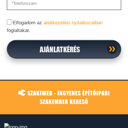
Elfogadom az
adatkezelési nyilatkozatban
foglaltakat.
AJÁNLATKÉRÉS
SZAKIWEB - INGYENES ÉPÍTŐIPARI
SZAKEMBER KERESŐ