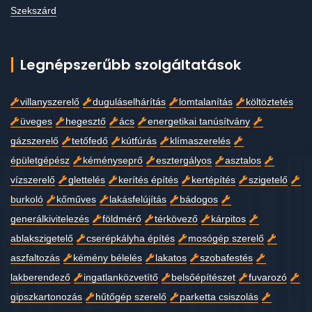
Szekszárd
Legnépszerűbb szolgáltatások
villanyszerelő
duguláselhárítás
lomtalanítás
költöztetés
üveges
hegesztő
ács
energetikai tanúsítvány
gázszerelő
tetőfedő
kútfúrás
klímaszerelés
épületgépész
kéményseprő
esztergályos
asztalos
vízszerelő
glettelés
kerítés építés
kertépítés
szigetelő
burkoló
kőműves
lakásfelújítás
bádogos
generálkivitelezés
földmérő
térkövező
kárpitos
ablakszigetelő
cserépkályha építés
mosógép szerelő
aszfaltozás
kémény bélelés
lakatos
szobafestés
lakberendező
ingatlanközvetítő
belsőépítészet
fuvarozó
gipszkartonozás
hűtőgép szerelő
parketta csiszolás