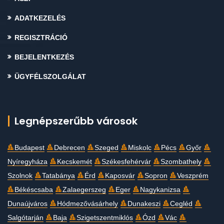
ADATKEZELÉS
REGISZTRÁCIÓ
BEJELENTKEZÉS
ÜGYFÉLSZOLGÁLAT
Legnépszerűbb városok
Budapest
Debrecen
Szeged
Miskolc
Pécs
Győr
Nyíregyháza
Kecskemét
Székesfehérvár
Szombathely
Szolnok
Tatabánya
Érd
Kaposvár
Sopron
Veszprém
Békéscsaba
Zalaegerszeg
Eger
Nagykanizsa
Dunaújváros
Hódmezővásárhely
Dunakeszi
Cegléd
Salgótarján
Baja
Szigetszentmiklós
Ózd
Vác