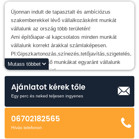
Újonnan indult de tapasztalt és ambíciózus
szakemberekkel lévő vállalkozásként munkát
vállalunk az ország több területén!
Ami építőiapar-al kapcsolatos minden munkát
vállalunk korrekt árakkal számlaképesen.
Pl:Gipszkartonozás,színezés,tetőjavítás,szigetelés,
kűlső illetve belső munkákat egyaránt vállalunk
Mutass többet
alaptól az átadásig!
Ajánlatot kérek tőle
Egy perc és neked teljesen ingyenes
06702182565
Hívás telefonon