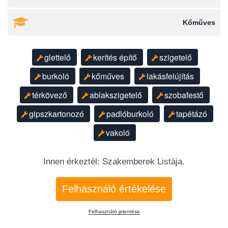
Kőműves
glettelő
kerítés építő
szigetelő
burkoló
kőműves
lakásfelújítás
térkövező
ablakszigetelő
szobafestő
gipszkartonozó
padlóburkoló
tapétázó
vakoló
Innen érkeztél: Szakemberek Listája.
Felhasználó értékelése
Felhasználó jelentése