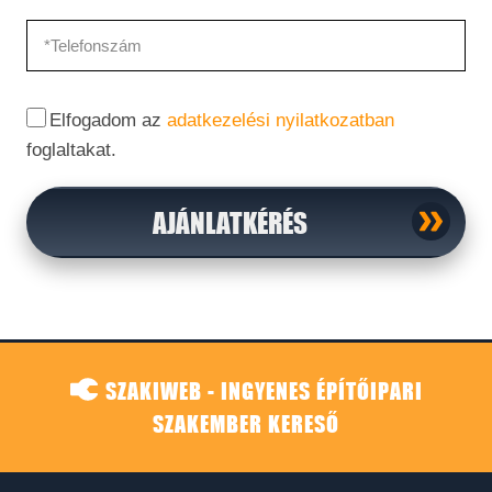
Elfogadom az
adatkezelési nyilatkozatban
foglaltakat.
AJÁNLATKÉRÉS
SZAKIWEB - INGYENES ÉPÍTŐIPARI
SZAKEMBER KERESŐ