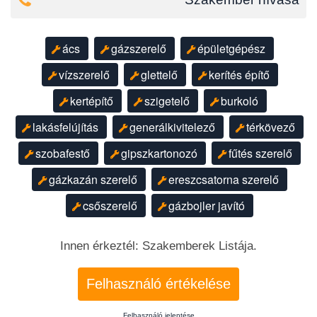
ács
gázszerelő
épületgépész
vízszerelő
glettelő
kerítés építő
kertépítő
szigetelő
burkoló
lakásfelújítás
generálkivitelező
térkövező
szobafestő
gipszkartonozó
fűtés szerelő
gázkazán szerelő
ereszcsatorna szerelő
csőszerelő
gázbojler javító
Innen érkeztél: Szakemberek Listája.
Felhasználó értékelése
Felhasználó jelentése