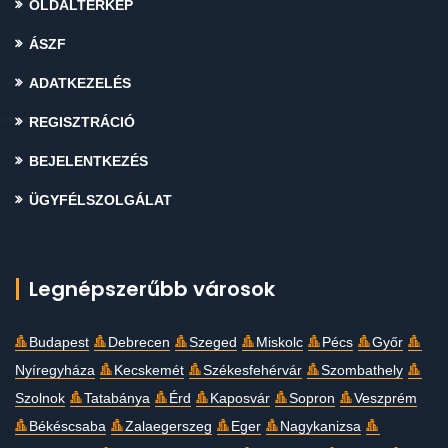
OLDALTÉRKÉP
ÁSZF
ADATKEZELÉS
REGISZTRÁCIÓ
BEJELENTKEZÉS
ÜGYFÉLSZOLGÁLAT
Legnépszerűbb városok
Budapest
Debrecen
Szeged
Miskolc
Pécs
Győr
Nyíregyháza
Kecskemét
Székesfehérvár
Szombathely
Szolnok
Tatabánya
Érd
Kaposvár
Sopron
Veszprém
Békéscsaba
Zalaegerszeg
Eger
Nagykanizsa