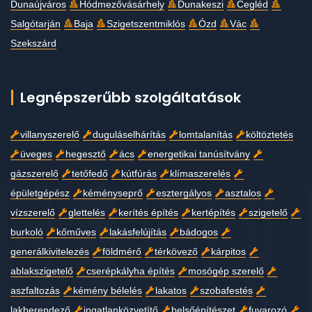
Dunaújváros
Hódmezővásárhely
Dunakeszi
Cegléd
Salgótarján
Baja
Szigetszentmiklós
Ózd
Vác
Szekszárd
Legnépszerűbb szolgáltatások
villanyszerelő
duguláselhárítás
lomtalanítás
költöztetés
üveges
hegesztő
ács
energetikai tanúsítvány
gázszerelő
tetőfedő
kútfúrás
klímaszerelés
épületgépész
kéményseprő
esztergályos
asztalos
vízszerelő
glettelés
kerítés építés
kertépítés
szigetelő
burkoló
kőműves
lakásfelújítás
bádogos
generálkivitelezés
földmérő
térkövező
kárpitos
ablakszigetelő
cserépkályha építés
mosógép szerelő
aszfaltozás
kémény bélelés
lakatos
szobafestés
lakberendező
ingatlanközvetítő
belsőépítészet
fuvarozó