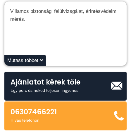
Villamos biztonsági felülvizsgálat, érintésvédelmi
mérés.
Mutass többet
Ajánlatot kérek tőle
Egy perc és neked teljesen ingyenes
06307466221
Hívás telefonon