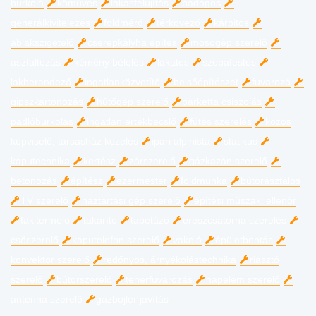
burkoló
kőműves
lakásfelújítás
bádogos
generálkivitelezés
földmérő
térkövező
kárpitos
ablakszigetelő
cserépkályha építés
mosógép szerelő
aszfaltozás
kémény bélelés
lakatos
szobafestés
lakberendező
ingatlanközvetítő
belsőépítészet
fuvarozó
gipszkartonozás
hűtőgép szerelő
parketta csiszolás
padlóburkolás
ingatlan értékbecslő
fűtés szerelés
közös
képviselő, társasház kezelés
ipari alpinista
statikus
kaputechnika
kertész
zárszerelő
gázkazán szerelő
betonozás
építész
ezermester
földmunka
bútorasztalos
TV szerelő
háztartási gép szerelő
építési műszaki ellenőr
fakitermelő
takarító
tapétázó
ereszcsatorna szerelés
csőszerelő
kaputelefon szerelő
vakoló
épületbontás
konvektor szerelő
redőnyös, árnyékolástechnika
riasztó
szerelő
bútorszerelő
teherfuvarozás
napelem szerelő
antenna szerelő
gázbojler javítás