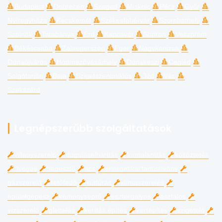
Budapest
Debrecen
Szeged
Miskolc
Pécs
Győr
Nyíregyháza
Kecskemét
Székesfehérvár
Szombathely
Szolnok
Tatabánya
Érd
Kaposvár
Sopron
Veszprém
Békéscsaba
Zalaegerszeg
Eger
Nagykanizsa
Dunaújváros
Hódmezővásárhely
Dunakeszi
Cegléd
Salgótarján
Baja
Szigetszentmiklós
Ózd
Vác
Szekszárd
Legnépszerűbb szolgáltatások
villanyszerelő
duguláselhárítás
lomtalanítás
költöztetés
üveges
hegesztő
ács
energetikai tanúsítvány
gázszerelő
tetőfedő
kútfúrás
klímaszerelés
épületgépész
kéményseprő
esztergályos
asztalos
vízszerelő
glettelés
kerítés építés
kertépítés
szigetelő