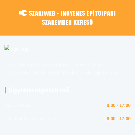
SZAKIWEB - INGYENES ÉPÍTŐIPARI
SZAKEMBER KERESŐ
Országos építőipari, felújítás, otthon témájú
szakemberkereső portál. Minden szaki egy helyen!
Ügyfélszolgálati idő
Hétfő - Péntek
8:00 - 17:00
Szombat (csak emailben)
8:00 - 17:00