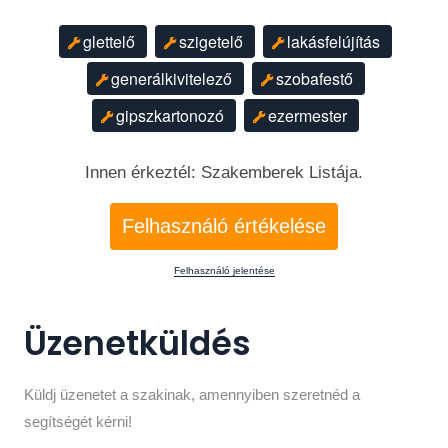
glettelő
szigetelő
lakásfelújítás
generálkivitelező
szobafestő
gipszkartonozó
ezermester
Innen érkeztél: Szakemberek Listája.
Felhasználó értékelése
Felhasználó jelentése
Üzenetküldés
Küldj üzenetet a szakinak, amennyiben szeretnéd a
segítségét kérni!