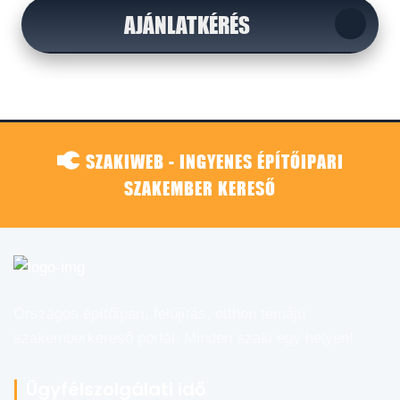
AJÁNLATKÉRÉS
SZAKIWEB - INGYENES ÉPÍTŐIPARI
SZAKEMBER KERESŐ
Országos építőipari, felújítás, otthon témájú
szakemberkereső portál. Minden szaki egy helyen!
Ügyfélszolgálati idő