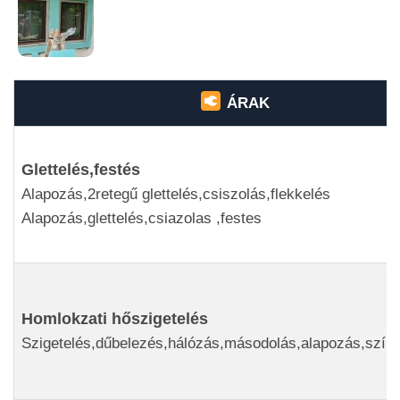
ÁRAK
Glettelés,festés
Alapozás,2retegű glettelés,csiszolás,flekkelés
Alapozás,glettelés,csiazolas ,festes
Homlokzati hőszigetelés
Szigetelés,dűbelezés,hálózás,másodolás,alapozás,szín