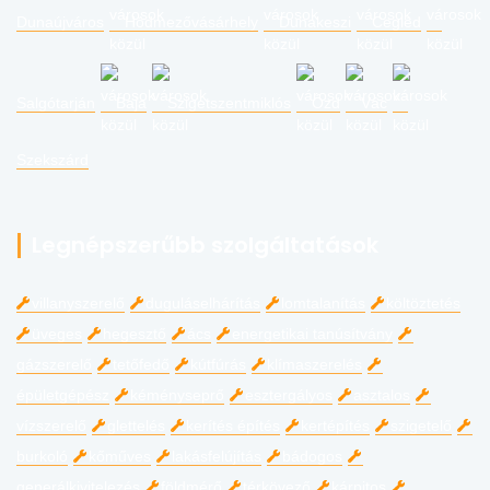
Dunaújváros
Hódmezővásárhely
Dunakeszi
Cegléd
Salgótarján
Baja
Szigetszentmiklós
Ózd
Vác
Szekszárd
Legnépszerűbb szolgáltatások
villanyszerelő
duguláselhárítás
lomtalanítás
költöztetés
üveges
hegesztő
ács
energetikai tanúsítvány
gázszerelő
tetőfedő
kútfúrás
klímaszerelés
épületgépész
kéményseprő
esztergályos
asztalos
vízszerelő
glettelés
kerítés építés
kertépítés
szigetelő
burkoló
kőműves
lakásfelújítás
bádogos
generálkivitelezés
földmérő
térkövező
kárpitos