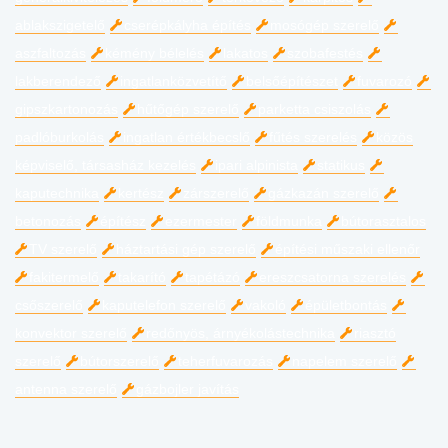
ablakszigetelő
cserépkályha építés
mosógép szerelő
aszfaltozás
kémény bélelés
lakatos
szobafestés
lakberendező
ingatlanközvetítő
belsőépítészet
fuvarozó
gipszkartonozás
hűtőgép szerelő
parketta csiszolás
padlóburkolás
ingatlan értékbecslő
fűtés szerelés
közös
képviselő, társasház kezelés
ipari alpinista
statikus
kaputechnika
kertész
zárszerelő
gázkazán szerelő
betonozás
építész
ezermester
földmunka
bútorasztalos
TV szerelő
háztartási gép szerelő
építési műszaki ellenőr
fakitermelő
takarító
tapétázó
ereszcsatorna szerelés
csőszerelő
kaputelefon szerelő
vakoló
épületbontás
konvektor szerelő
redőnyös, árnyékolástechnika
riasztó
szerelő
bútorszerelő
teherfuvarozás
napelem szerelő
antenna szerelő
gázbojler javítás