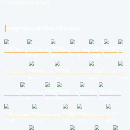
ÜGYFÉLSZOLGÁLAT
Legnépszerűbb városok
Budapest
Debrecen
Szeged
Miskolc
Pécs
Győr
Nyíregyháza
Kecskemét
Székesfehérvár
Szombathely
Szolnok
Tatabánya
Érd
Kaposvár
Sopron
Veszprém
Békéscsaba
Zalaegerszeg
Eger
Nagykanizsa