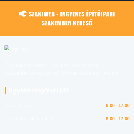
SZAKIWEB - INGYENES ÉPÍTŐIPARI
SZAKEMBER KERESŐ
Országos építőipari, felújítás, otthon témájú
szakemberkereső portál. Minden szaki egy helyen!
Ügyfélszolgálati idő
Hétfő - Péntek
8:00 - 17:00
Szombat (csak emailben)
8:00 - 17:00