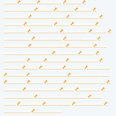
burkoló
kőműves
lakásfelújítás
bádogos
generálkivitelezés
földmérő
térkövező
kárpitos
ablakszigetelő
cserépkályha építés
mosógép szerelő
aszfaltozás
kémény bélelés
lakatos
szobafestés
lakberendező
ingatlanközvetítő
belsőépítészet
fuvarozó
gipszkartonozás
hűtőgép szerelő
parketta csiszolás
padlóburkolás
ingatlan értékbecslő
fűtés szerelés
közös
képviselő, társasház kezelés
ipari alpinista
statikus
kaputechnika
kertész
zárszerelő
gázkazán szerelő
betonozás
építész
ezermester
földmunka
bútorasztalos
TV szerelő
háztartási gép szerelő
építési műszaki ellenőr
fakitermelő
takarító
tapétázó
ereszcsatorna szerelés
csőszerelő
kaputelefon szerelő
vakoló
épületbontás
konvektor szerelő
redőnyös, árnyékolástechnika
riasztó
szerelő
bútorszerelő
teherfuvarozás
napelem szerelő
antenna szerelő
gázbojler javítás