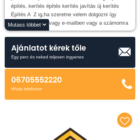
építés, kerítés építés kerítés javítás új kerítés
Építés A Z ig,ha szeretne velem dolgozni így
tudunk beszélni vagy e-mailben vagy a számomra
Mutass többet
06705552220
Ajánlatot kérek tőle
Egy perc és neked teljesen ingyenes
06705552220
Hívás telefonon