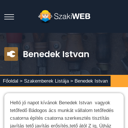
Benedek Istvan
Főoldal >
Szakemberek Listája
> Benedek Istvan
Helló jó napot kívánok Benedek Istvan vagyok
tetőfedő Bádogos ács munkát vállalom tetőfedés
csatorna építés csatorna szerkesztés tisztítás
javítás tető javítás erősítés,tető ától Z ig, Újház