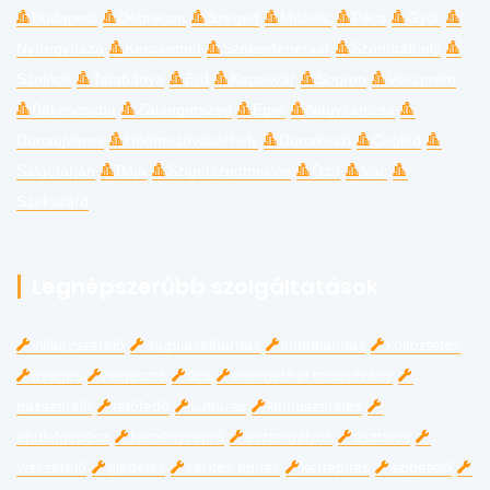
Budapest
Debrecen
Szeged
Miskolc
Pécs
Győr
Nyíregyháza
Kecskemét
Székesfehérvár
Szombathely
Szolnok
Tatabánya
Érd
Kaposvár
Sopron
Veszprém
Békéscsaba
Zalaegerszeg
Eger
Nagykanizsa
Dunaújváros
Hódmezővásárhely
Dunakeszi
Cegléd
Salgótarján
Baja
Szigetszentmiklós
Ózd
Vác
Szekszárd
Legnépszerűbb szolgáltatások
villanyszerelő
duguláselhárítás
lomtalanítás
költöztetés
üveges
hegesztő
ács
energetikai tanúsítvány
gázszerelő
tetőfedő
kútfúrás
klímaszerelés
épületgépész
kéményseprő
esztergályos
asztalos
vízszerelő
glettelés
kerítés építés
kertépítés
szigetelő