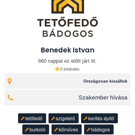
Benedek Istvan
660 nappal ez előtt járt itt.
0 értékelés
Országosan kiszállok
Szakember hívása
tetőfedő
szigetelő
kerítés építő
burkoló
kőműves
bádogos