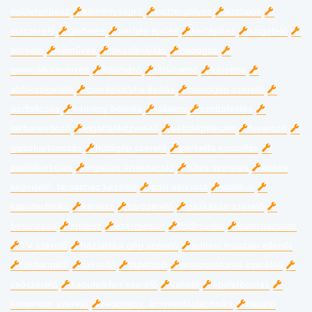
épületgépész
kéményseprő
esztergályos
asztalos
vízszerelő
glettelés
kerítés építés
kertépítés
szigetelő
burkoló
kőműves
lakásfelújítás
bádogos
generálkivitelezés
földmérő
térkövező
kárpitos
ablakszigetelő
cserépkályha építés
mosógép szerelő
aszfaltozás
kémény bélelés
lakatos
szobafestés
lakberendező
ingatlanközvetítő
belsőépítészet
fuvarozó
gipszkartonozás
hűtőgép szerelő
parketta csiszolás
padlóburkolás
ingatlan értékbecslő
fűtés szerelés
közös
képviselő, társasház kezelés
ipari alpinista
statikus
kaputechnika
kertész
zárszerelő
gázkazán szerelő
betonozás
építész
ezermester
földmunka
bútorasztalos
TV szerelő
háztartási gép szerelő
építési műszaki ellenőr
fakitermelő
takarító
tapétázó
ereszcsatorna szerelés
csőszerelő
kaputelefon szerelő
vakoló
épületbontás
konvektor szerelő
redőnyös, árnyékolástechnika
riasztó