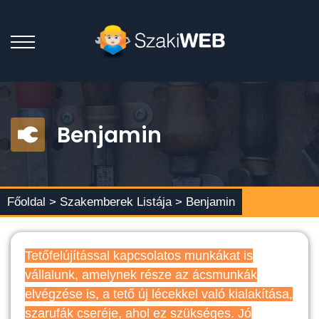
Benjamin
Főoldal >
Szakemberek Listája
> Benjamin
Tetőfelújítással kapcsolatos munkákat is
vállalunk, amelynek része az ácsmunkák
elvégzése is, a tető új lécekkel való kialakítása,
szarufák cseréje, ahol ez szükséges. Jó