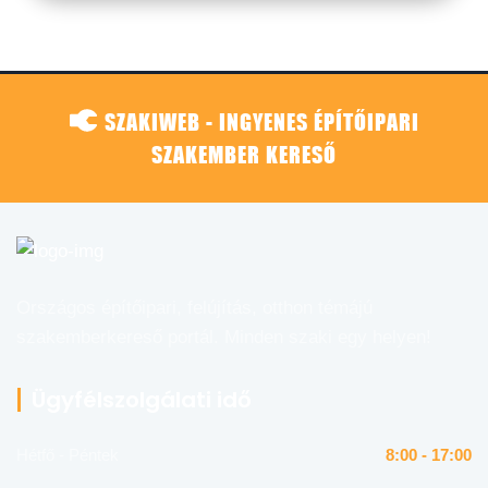
SZAKIWEB - INGYENES ÉPÍTŐIPARI
SZAKEMBER KERESŐ
Országos építőipari, felújítás, otthon témájú
szakemberkereső portál. Minden szaki egy helyen!
Ügyfélszolgálati idő
Hétfő - Péntek
8:00 - 17:00