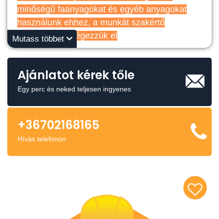
minőségű faanyagokat és egyéb anyagokat
használunk ehhez, a munkát szakértő
csapatunkkal végezzük el
Mutass többet
Ajánlatot kérek tőle
Egy perc és neked teljesen ingyenes
+36702168165
Hívás telefonon