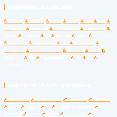
Legnépszerűbb városok
Budapest
Debrecen
Szeged
Miskolc
Pécs
Győr
Nyíregyháza
Kecskemét
Székesfehérvár
Szombathely
Szolnok
Tatabánya
Érd
Kaposvár
Sopron
Veszprém
Békéscsaba
Zalaegerszeg
Eger
Nagykanizsa
Dunaújváros
Hódmezővásárhely
Dunakeszi
Cegléd
Salgótarján
Baja
Szigetszentmiklós
Ózd
Vác
Szekszárd
Legnépszerűbb szolgáltatások
villanyszerelő
duguláselhárítás
lomtalanítás
költöztetés
üveges
hegesztő
ács
energetikai tanúsítvány
gázszerelő
tetőfedő
kútfúrás
klímaszerelés