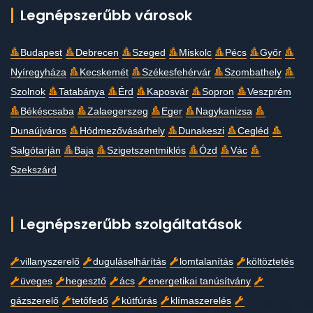
Legnépszerűbb városok
Budapest
Debrecen
Szeged
Miskolc
Pécs
Győr
Nyíregyháza
Kecskemét
Székesfehérvár
Szombathely
Szolnok
Tatabánya
Érd
Kaposvár
Sopron
Veszprém
Békéscsaba
Zalaegerszeg
Eger
Nagykanizsa
Dunaújváros
Hódmezővásárhely
Dunakeszi
Cegléd
Salgótarján
Baja
Szigetszentmiklós
Ózd
Vác
Szekszárd
Legnépszerűbb szolgáltatások
villanyszerelő
duguláselhárítás
lomtalanítás
költöztetés
üveges
hegesztő
ács
energetikai tanúsítvány
gázszerelő
tetőfedő
kútfúrás
klímaszerelés