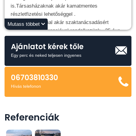
is.Társasházaknak akár kamatmentes
részletfizetési lehetőséggel .
Hívjon bizalommal akár szaktanácsadásért
Mutass többet
is.Rengeteg referenciával rendelkezünk. 25 éve
működünk.
Ajánlatot kérek tőle
Egy perc és neked teljesen ingyenes
06703810330
Hívás telefonon
Referenciák