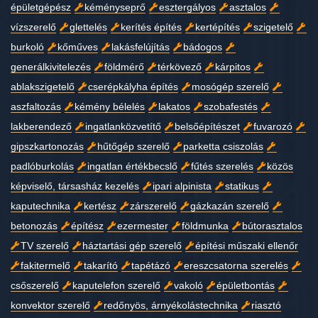
épületgépész
kéményseprő
esztergályos
asztalos
vízszerelő
glettelés
kerítés építés
kertépítés
szigetelő
burkoló
kőműves
lakásfelújítás
bádogos
generálkivitelezés
földmérő
térkövező
kárpitos
ablakszigetelő
cserépkályha építés
mosógép szerelő
aszfaltozás
kémény bélelés
lakatos
szobafestés
lakberendező
ingatlanközvetítő
belsőépítészet
fuvarozó
gipszkartonozás
hűtőgép szerelő
parketta csiszolás
padlóburkolás
ingatlan értékbecslő
fűtés szerelés
közös
képviselő, társasház kezelés
ipari alpinista
statikus
kaputechnika
kertész
zárszerelő
gázkazán szerelő
betonozás
építész
ezermester
földmunka
bútorasztalos
TV szerelő
háztartási gép szerelő
építési műszaki ellenőr
fakitermelő
takarító
tapétázó
ereszcsatorna szerelés
csőszerelő
kaputelefon szerelő
vakoló
épületbontás
konvektor szerelő
redőnyös, árnyékolástechnika
riasztó