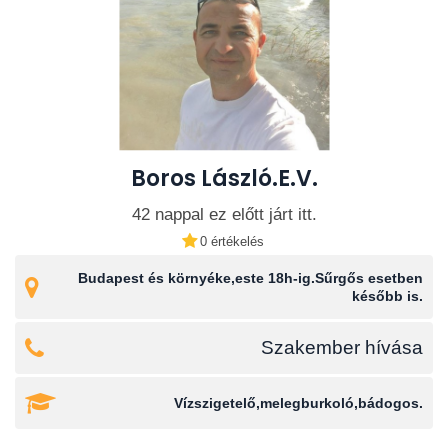
Boros László.E.V.
42 nappal ez előtt járt itt.
0 értékelés
Budapest és környéke,este 18h-ig.Sűrgős esetben
később is.
Szakember hívása
Vízszigetelő,melegburkoló,bádogos.