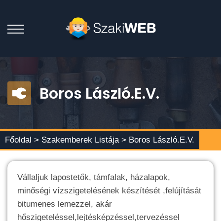
Boros László.E.V.
Főoldal >
Szakemberek Listája
> Boros László.E.V.
Vállaljuk lapostetők, támfalak, házalapok,
minőségi vízszigetelésének készítését ,felújítását
bitumenes lemezzel, akár
hőszigeteléssel,lejtésképzéssel,tervezéssel