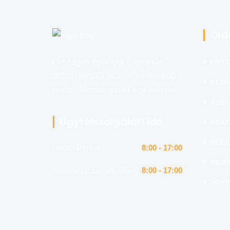
Old
Országos építőipari, felújítás,
ÉPÍTŐ
otthon témájú szakemberkereső
OLDA
portál. Minden szaki egy helyen!
ÁSZF
Ügyfélszolgálati idő
ADAT
REGI
Hétfő - Péntek
8:00 - 17:00
BEJE
Szombat (csak emailben)
8:00 - 17:00
ÜGYF