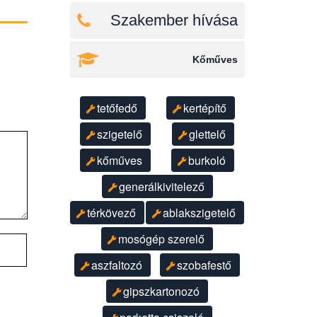
Szakember hívása
Kőműves
tetőfedő
kertépítő
szigetelő
glettelő
kőműves
burkoló
generálkivitelező
térkövező
ablakszigetelő
mosógép szerelő
aszfaltozó
szobafestő
gipszkartonozó