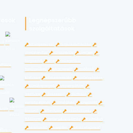
rosok
Legnépszerűbb
szolgáltatások
ed
villanyszerelő
duguláselhárítás
lomtalanítás
költöztetés
üveges
hegesztő
ács
energetikai
gyháza
tanúsítvány
gázszerelő
tetőfedő
kútfúrás
klímaszerelés
épületgépész
kéményseprő
esztergályos
asztalos
vízszerelő
glettelés
kerítés építés
kertépítés
szigetelő
ánya
burkoló
kőműves
lakásfelújítás
bádogos
generálkivitelezés
földmérő
térkövező
kárpitos
ablakszigetelő
zprém