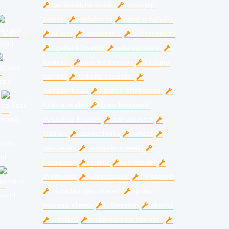
cserépkályha építés
mosógép
szerelő
aszfaltozás
kémény bélelés
Eger
lakatos
szobafestés
lakberendező
ingatlanközvetítő
belsőépítészet
fuvarozó
gipszkartonozás
hűtőgép
szerelő
parketta csiszolás
padlóburkolás
ingatlan értékbecslő
fűtés szerelés
közös képviselő,
társasház kezelés
ipari alpinista
statikus
kaputechnika
kertész
zárszerelő
gázkazán szerelő
betonozás
építész
ezermester
földmunka
bútorasztalos
TV szerelő
háztartási gép szerelő
építési
műszaki ellenőr
fakitermelő
takarító
tapétázó
ereszcsatorna szerelés