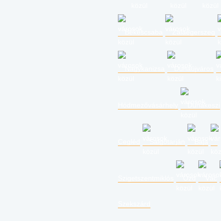
Békéscsaba
Zalaegerszeg
Nagykanizsa
Dunaújváros
Hódmezővásárhely
Dunakeszi
Cegléd
Salgótarján
Baja
Szigetszentmiklós
Ózd
Vác
Szekszárd