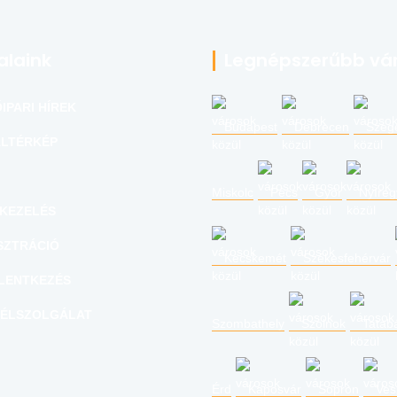
alaink
Legnépszerűbb vá
IPARI HÍREK
Budapest
Debrecen
Szeg
LTÉRKÉP
Miskolc
Pécs
Győr
Nyíre
KEZELÉS
SZTRÁCIÓ
Kecskemét
Székesfehérvár
LENTKEZÉS
ÉLSZOLGÁLAT
Szombathely
Szolnok
Tatab
Érd
Kaposvár
Sopron
Ves