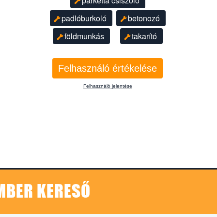
parketta csiszoló
padlóburkoló
betonozó
földmunkás
takarító
Felhasználó értékelése
Felhasználó jelentése
EMBER KERESŐ