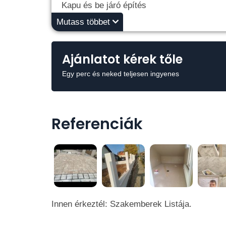
Kapu és be járó építés
Bontás
Mutass többet
Ajánlatot kérek tőle
Egy perc és neked teljesen ingyenes
Referenciák
Innen érkeztél: Szakemberek Listája.