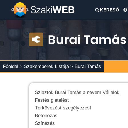
KERESŐ
Burai Tamás
Főoldal >
Szakemberek Listája
> Burai Tamás
Sziaztok Burai Tamás a nevem Vállalok
Festés gletelèst
Térkövezèst szegélyezèst
Betonozás
Színezés