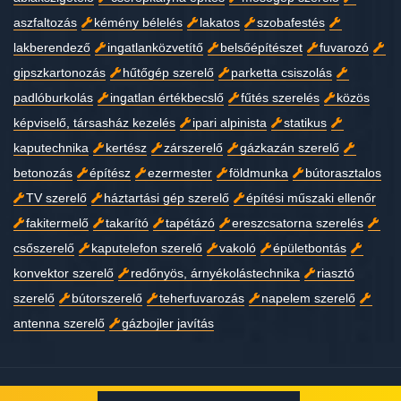
aszfaltozás
kémény bélelés
lakatos
szobafestés
lakberendező
ingatlanközvetítő
belsőépítészet
fuvarozó
gipszkartonozás
hűtőgép szerelő
parketta csiszolás
padlóburkolás
ingatlan értékbecslő
fűtés szerelés
közös
képviselő, társasház kezelés
ipari alpinista
statikus
kaputechnika
kertész
zárszerelő
gázkazán szerelő
betonozás
építész
ezermester
földmunka
bútorasztalos
TV szerelő
háztartási gép szerelő
építési műszaki ellenőr
fakitermelő
takarító
tapétázó
ereszcsatorna szerelés
csőszerelő
kaputelefon szerelő
vakoló
épületbontás
konvektor szerelő
redőnyös, árnyékolástechnika
riasztó
szerelő
bútorszerelő
teherfuvarozás
napelem szerelő
antenna szerelő
gázbojler javítás