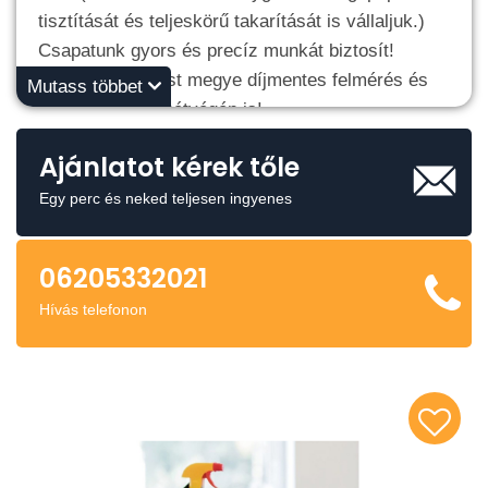
tisztítását és teljeskörű takarítását is vállaljuk.)
Csapatunk gyors és precíz munkát biztosít!
Budapest és Pest megye díjmentes felmérés és
Mutass többet
kiszállás! Akár hétvégén is!
Ajánlatot kérek tőle
Egy perc és neked teljesen ingyenes
06205332021
Hívás telefonon