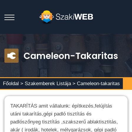
Cameleon-Takaritas
Főoldal >
Szakemberek Listája
> Cameleon-takaritas
TAKARÍTÁS amit vállalunk: építkezés,felújítás
utáni takarítás,gépi padló tisztítás és
padlószőnyeg tisztítás ,szakszerű ablaktisztitás,
akár ( irodák, hotelek, mélygarázsok, gépi padló