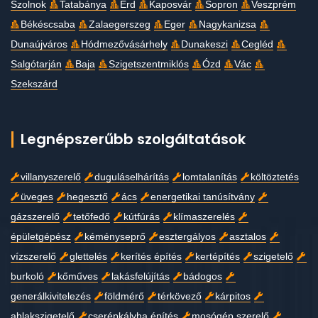
Szolnok
Tatabánya
Érd
Kaposvár
Sopron
Veszprém
Békéscsaba
Zalaegerszeg
Eger
Nagykanizsa
Dunaújváros
Hódmezővásárhely
Dunakeszi
Cegléd
Salgótarján
Baja
Szigetszentmiklós
Ózd
Vác
Szekszárd
Legnépszerűbb szolgáltatások
villanyszerelő
duguláselhárítás
lomtalanítás
költöztetés
üveges
hegesztő
ács
energetikai tanúsítvány
gázszerelő
tetőfedő
kútfúrás
klímaszerelés
épületgépész
kéményseprő
esztergályos
asztalos
vízszerelő
glettelés
kerítés építés
kertépítés
szigetelő
burkoló
kőműves
lakásfelújítás
bádogos
generálkivitelezés
földmérő
térkövező
kárpitos
ablakszigetelő
cserépkályha építés
mosógép szerelő