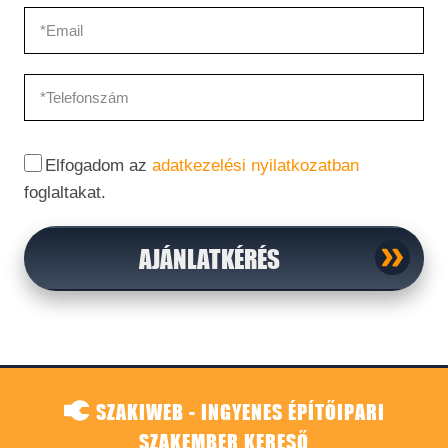
Elfogadom az
adatkezelési nyilatkozatban
foglaltakat.
AJÁNLATKÉRÉS
SZAKIWEB - INGYENES ÉPÍTŐIPARI
SZAKEMBER KERESŐ