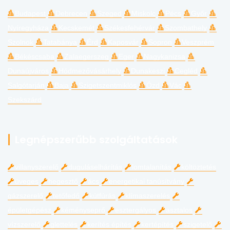
Budapest
Debrecen
Szeged
Miskolc
Pécs
Győr
Nyíregyháza
Kecskemét
Székesfehérvár
Szombathely
Szolnok
Tatabánya
Érd
Kaposvár
Sopron
Veszprém
Békéscsaba
Zalaegerszeg
Eger
Nagykanizsa
Dunaújváros
Hódmezővásárhely
Dunakeszi
Cegléd
Salgótarján
Baja
Szigetszentmiklós
Ózd
Vác
Szekszárd
Legnépszerűbb szolgáltatások
villanyszerelő
duguláselhárítás
lomtalanítás
költöztetés
üveges
hegesztő
ács
energetikai tanúsítvány
gázszerelő
tetőfedő
kútfúrás
klímaszerelés
épületgépész
kéményseprő
esztergályos
asztalos
vízszerelő
glettelés
kerítés építés
kertépítés
szigetelő