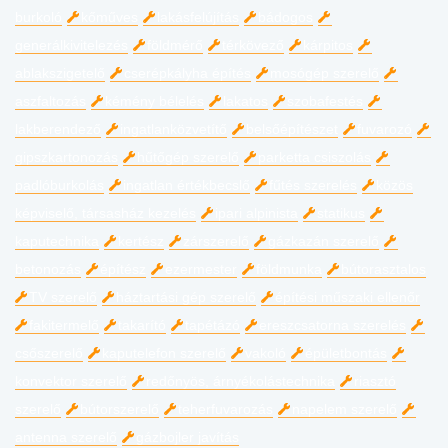
burkoló
kőműves
lakásfelújítás
bádogos
generálkivitelezés
földmérő
térkövező
kárpitos
ablakszigetelő
cserépkályha építés
mosógép szerelő
aszfaltozás
kémény bélelés
lakatos
szobafestés
lakberendező
ingatlanközvetítő
belsőépítészet
fuvarozó
gipszkartonozás
hűtőgép szerelő
parketta csiszolás
padlóburkolás
ingatlan értékbecslő
fűtés szerelés
közös
képviselő, társasház kezelés
ipari alpinista
statikus
kaputechnika
kertész
zárszerelő
gázkazán szerelő
betonozás
építész
ezermester
földmunka
bútorasztalos
TV szerelő
háztartási gép szerelő
építési műszaki ellenőr
fakitermelő
takarító
tapétázó
ereszcsatorna szerelés
csőszerelő
kaputelefon szerelő
vakoló
épületbontás
konvektor szerelő
redőnyös, árnyékolástechnika
riasztó
szerelő
bútorszerelő
teherfuvarozás
napelem szerelő
antenna szerelő
gázbojler javítás