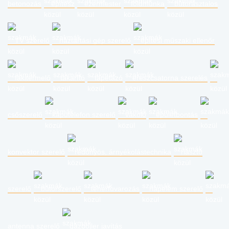
betonozás
építész
ezermester
földmunka
bútorasztalos
TV szerelő
háztartási gép szerelő
építési műszaki ellenőr
fakitermelő
takarító
tapétázó
ereszcsatorna szerelés
csőszerelő
kaputelefon szerelő
vakoló
épületbontás
konvektor szerelő
redőnyös, árnyékolástechnika
riasztó
szerelő
bútorszerelő
teherfuvarozás
napelem szerelő
antenna szerelő
gázbojler javítás