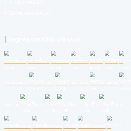
BEJELENTKEZÉS
ÜGYFÉLSZOLGÁLAT
Legnépszerűbb városok
Budapest
Debrecen
Szeged
Miskolc
Pécs
Győr
Nyíregyháza
Kecskemét
Székesfehérvár
Szombathely
Szolnok
Tatabánya
Érd
Kaposvár
Sopron
Veszprém
Békéscsaba
Zalaegerszeg
Eger
Nagykanizsa