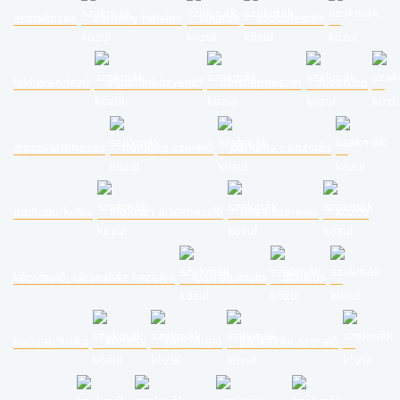
aszfaltozás
kémény bélelés
lakatos
szobafestés
lakberendező
ingatlanközvetítő
belsőépítészet
fuvarozó
gipszkartonozás
hűtőgép szerelő
parketta csiszolás
padlóburkolás
ingatlan értékbecslő
fűtés szerelés
közös
képviselő, társasház kezelés
ipari alpinista
statikus
kaputechnika
kertész
zárszerelő
gázkazán szerelő