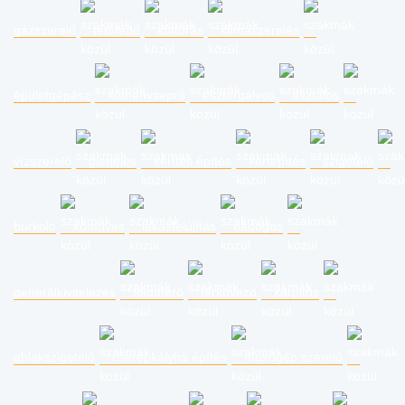
gázszerelő
tetőfedő
kútfúrás
klímaszerelés
épületgépész
kéményseprő
esztergályos
asztalos
vízszerelő
glettelés
kerítés építés
kertépítés
szigetelő
burkoló
kőműves
lakásfelújítás
bádogos
generálkivitelezés
földmérő
térkövező
kárpitos
ablakszigetelő
cserépkályha építés
mosógép szerelő