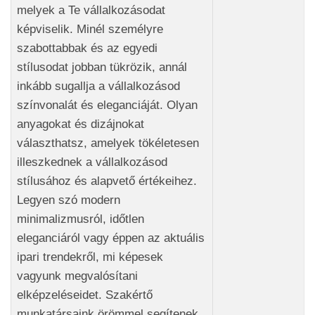
melyek a Te vállalkozásodat
képviselik. Minél személyre
szabottabbak és az egyedi
stílusodat jobban tükrözik, annál
inkább sugallja a vállalkozásod
színvonalát és eleganciáját. Olyan
anyagokat és dizájnokat
választhatsz, amelyek tökéletesen
illeszkednek a vállalkozásod
stílusához és alapvető értékeihez.
Legyen szó modern
minimalizmusról, időtlen
eleganciáról vagy éppen az aktuális
ipari trendekről, mi képesek
vagyunk megvalósítani
elképzeléseidet. Szakértő
munkatársaink örömmel segítenek