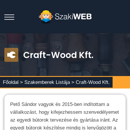
Craft-Wood Kft.
Főoldal >
Szakemberek Listája
> Craft-Wood Kft.
Pető Sándor vagyok és 2015-ben indítottam a
vállalkozást, hogy kifejezhessem szenvedélyemet
az egyedi bútorok tervezése és gyártása iránt. Az
egyedi bútorok készítése mindig is lenyűgözött a