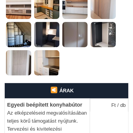
18 évnyi tapasztalattal az asztalos iparban,
büszkék vagyunk rá, hogy több mint 300 egyedi
bútort hoztunk létre az évek során. Cégünk három
elkötelezett asztalosipari szakembert foglalkoztat,
akik mind elkötelezettek a minőség és a
részletesség iránt.
Több mint 200 elégedett ügyfél
bízott meg eddig bennünk és az általunk tervezett
és gyártott egyedi bútorokban. Az ügyfeleink
elégedettsége mindig is a legfontosabb számunkra
és ezt a hosszú távú kapcsolataink és pozitív
visszajelzések is tükrözik.
ÁRAK
Egyedi beépített konyhabútor
Ft / db
Az elképzeléseid megvalósításában
teljes körű támogatást nyújtunk.
Tervezési és kivitelezési