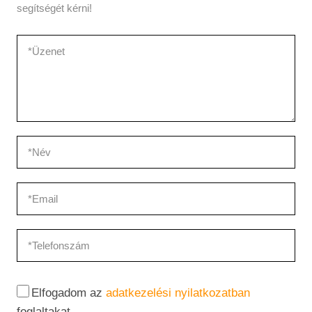
segítségét kérni!
Elfogadom az
adatkezelési nyilatkozatban
foglaltakat.