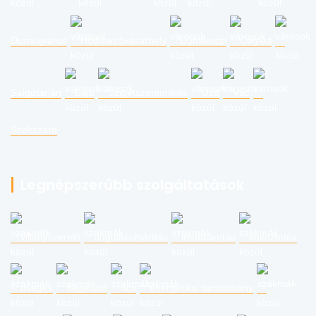
Dunaújváros
Hódmezővásárhely
Dunakeszi
Cegléd
Salgótarján
Baja
Szigetszentmiklós
Ózd
Vác
Szekszárd
Legnépszerűbb szolgáltatások
villanyszerelő
duguláselhárítás
lomtalanítás
költöztetés
üveges
hegesztő
ács
energetikai tanúsítvány