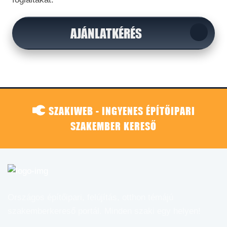
AJÁNLATKÉRÉS
SZAKIWEB - INGYENES ÉPÍTŐIPARI
SZAKEMBER KERESŐ
Országos építőipari, felújítás, otthon témájú
szakemberkereső portál. Minden szaki egy helyen!