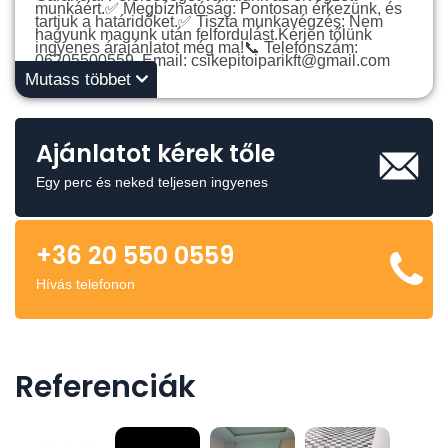
munkáért.✅ Megbízhatóság: Pontosan érkezünk, és
tartjuk a határidőket.✅ Tiszta munkavégzés: Nem
hagyunk magunk után felfordulást.Kérjen tőlünk
ingyenes árajánlatot még ma!📞 Telefonszám:
06205500559 Email: csikepitoiparikft@gmail.com
Mutass többet
Ajánlatot kérek tőle
Egy perc és neked teljesen ingyenes
+36 20 550 0559
Hívás telefonon
Referenciák