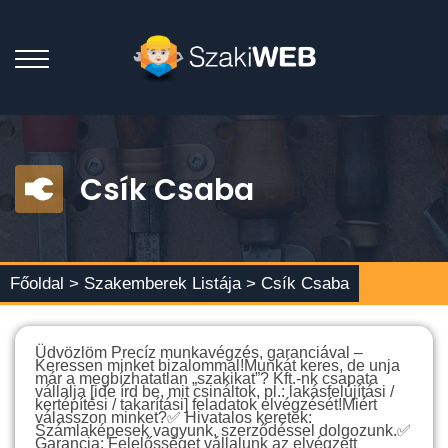
Csík Csaba
Főoldal >
Szakemberek Listája
> Csík Csaba
Üdvözlöm Precíz munkavégzés, garanciával –
Keressen minket bizalommal!Munkát keres, de unja
már a megbízhatatlan „szakikat”? Kft.-nk csapata
vállalja [ide írd be, mit csináltok, pl.: lakásfelújítási /
kertépítési / takarítási] feladatok elvégzését!Miért
válasszon minket?✅ Hivatalos keretek:
Számlaképesek vagyunk, szerződéssel dolgozunk.✅
Garancia: Felelősséget vállalunk az elvégzett