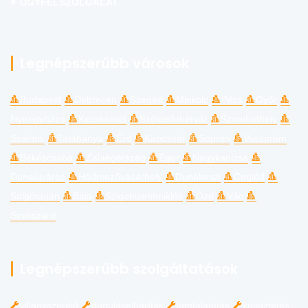
ÜGYFÉLSZOLGÁLAT
Legnépszerűbb városok
Budapest
Debrecen
Szeged
Miskolc
Pécs
Győr
Nyíregyháza
Kecskemét
Székesfehérvár
Szombathely
Szolnok
Tatabánya
Érd
Kaposvár
Sopron
Veszprém
Békéscsaba
Zalaegerszeg
Eger
Nagykanizsa
Dunaújváros
Hódmezővásárhely
Dunakeszi
Cegléd
Salgótarján
Baja
Szigetszentmiklós
Ózd
Vác
Szekszárd
Legnépszerűbb szolgáltatások
villanyszerelő
duguláselhárítás
lomtalanítás
költöztetés