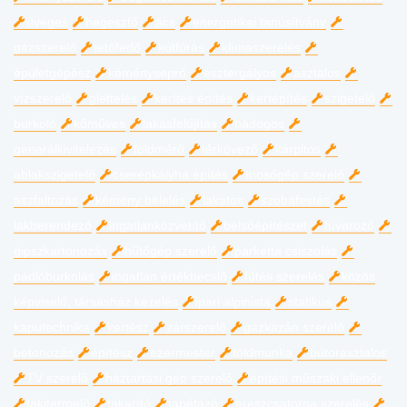
üveges
hegesztő
ács
energetikai tanúsítvány
gázszerelő
tetőfedő
kútfúrás
klímaszerelés
épületgépész
kéményseprő
esztergályos
asztalos
vízszerelő
glettelés
kerítés építés
kertépítés
szigetelő
burkoló
kőműves
lakásfelújítás
bádogos
generálkivitelezés
földmérő
térkövező
kárpitos
ablakszigetelő
cserépkályha építés
mosógép szerelő
aszfaltozás
kémény bélelés
lakatos
szobafestés
lakberendező
ingatlanközvetítő
belsőépítészet
fuvarozó
gipszkartonozás
hűtőgép szerelő
parketta csiszolás
padlóburkolás
ingatlan értékbecslő
fűtés szerelés
közös
képviselő, társasház kezelés
ipari alpinista
statikus
kaputechnika
kertész
zárszerelő
gázkazán szerelő
betonozás
építész
ezermester
földmunka
bútorasztalos
TV szerelő
háztartási gép szerelő
építési műszaki ellenőr
fakitermelő
takarító
tapétázó
ereszcsatorna szerelés