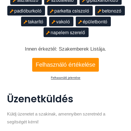
padlóburkoló
parketta csiszoló
betonozó
takarító
vakoló
épületbontó
napelem szerelő
Innen érkeztél: Szakemberek Listája.
Felhasználó értékelése
Felhasználó jelentése
Üzenetküldés
Küldj üzenetet a szakinak, amennyiben szeretnéd a
segítségét kérni!