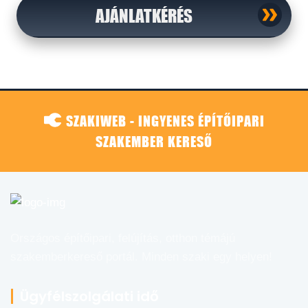
AJÁNLATKÉRÉS
SZAKIWEB - INGYENES ÉPÍTŐIPARI
SZAKEMBER KERESŐ
Országos építőipari, felújítás, otthon témájú
szakemberkereső portál. Minden szaki egy helyen!
Ügyfélszolgálati idő