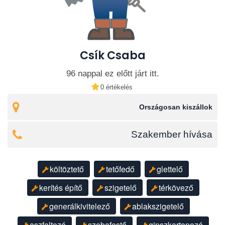
Csík Csaba
96 nappal ez előtt járt itt.
0 értékelés
Országosan kiszállok
Szakember hívása
költöztető
tetőfedő
glettelő
kerítés építő
szigetelő
térkövező
generálkivitelező
ablakszigetelő
aszfaltozó
szobafestő
gipszkartonozó