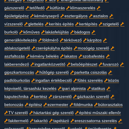
gázszerelő
tetőfedő
kútfúrás
klímaszerelés
épületgépész
kéményseprő
esztergályos
asztalos
vízszerelő
glettelés
kerítés építés
kertépítés
szigetelő
burkoló
kőműves
lakásfelújítás
bádogos
generálkivitelezés
földmérő
térkövező
kárpitos
ablakszigetelő
cserépkályha építés
mosógép szerelő
aszfaltozás
kémény bélelés
lakatos
szobafestés
lakberendező
ingatlanközvetítő
belsőépítészet
fuvarozó
gipszkartonozás
hűtőgép szerelő
parketta csiszolás
padlóburkolás
ingatlan értékbecslő
fűtés szerelés
közös
képviselő, társasház kezelés
ipari alpinista
statikus
kaputechnika
kertész
zárszerelő
gázkazán szerelő
betonozás
építész
ezermester
földmunka
bútorasztalos
TV szerelő
háztartási gép szerelő
építési műszaki ellenőr
fakitermelő
takarító
tapétázó
ereszcsatorna szerelés
csőszerelő
kaputelefon szerelő
vakoló
épületbontás