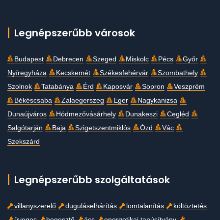
Legnépszerűbb városok
Budapest
Debrecen
Szeged
Miskolc
Pécs
Győr
Nyíregyháza
Kecskemét
Székesfehérvár
Szombathely
Szolnok
Tatabánya
Érd
Kaposvár
Sopron
Veszprém
Békéscsaba
Zalaegerszeg
Eger
Nagykanizsa
Dunaújváros
Hódmezővásárhely
Dunakeszi
Cegléd
Salgótarján
Baja
Szigetszentmiklós
Ózd
Vác
Szekszárd
Legnépszerűbb szolgáltatások
villanyszerelő
duguláselhárítás
lomtalanítás
költöztetés
üveges
hegesztő
ács
energetikai tanúsítvány