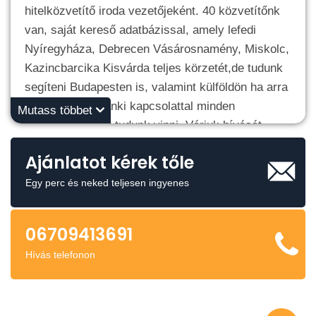
hitelközvetítő iroda vezetőjeként. 40 közvetítőnk
van, saját kereső adatbázissal, amely lefedi
Nyíregyháza, Debrecen Vásárosnamény, Miskolc,
Kazincbarcika Kisvárda teljes körzetét,de tudunk
segíteni Budapesten is, valamint külföldön ha arra
van igény. 19 banki kapcsolattal minden
Mutass többet
folyamatot végig tudunk vinni. Várjuk hívását
Ajánlatot kérek tőle
Egy perc és neked teljesen ingyenes
06709413691
Hívás telefonon