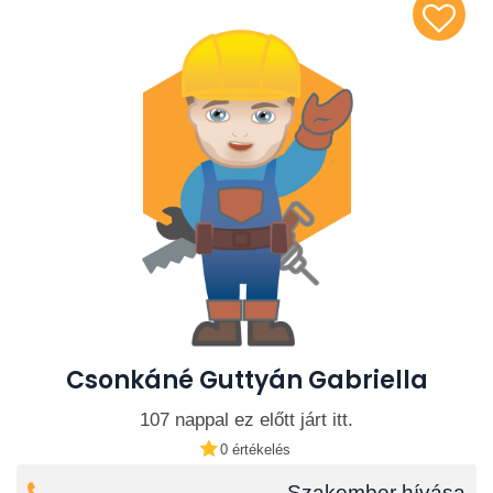
Csonkáné Guttyán Gabriella
107 nappal ez előtt járt itt.
0 értékelés
Szakember hívása