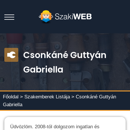
Csonkáné Guttyán
Gabriella
Főoldal >
Szakemberek Listája
> Csonkáné Guttyán
Gabriella
Üdvözlöm. 2008-tól dolgozom ingatlan és