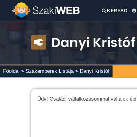
KERESŐ
Danyi Kristóf
Főoldal >
Szakemberek Listája
> Danyi Kristóf
Üdv! Családi vállalkozásommal vállalok épi