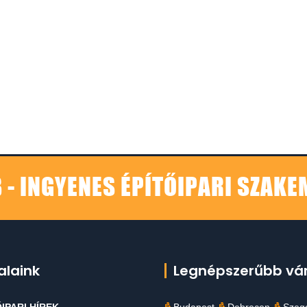
 - INGYENES ÉPÍTŐIPARI SZAK
alaink
Legnépszerűbb vá