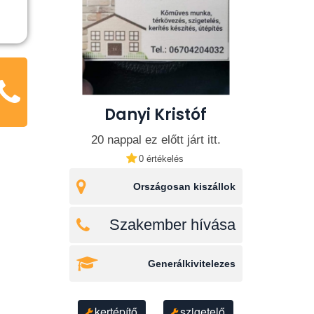
Danyi Kristóf
20 nappal ez előtt járt itt.
0 értékelés
Országosan kiszállok
Szakember hívása
Generálkivitelezes
kertépítő
szigetelő