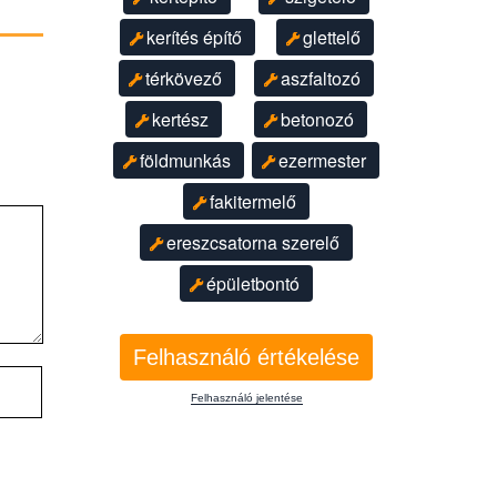
kerítés építő
glettelő
térkövező
aszfaltozó
kertész
betonozó
földmunkás
ezermester
fakitermelő
ereszcsatorna szerelő
épületbontó
Felhasználó értékelése
Felhasználó jelentése