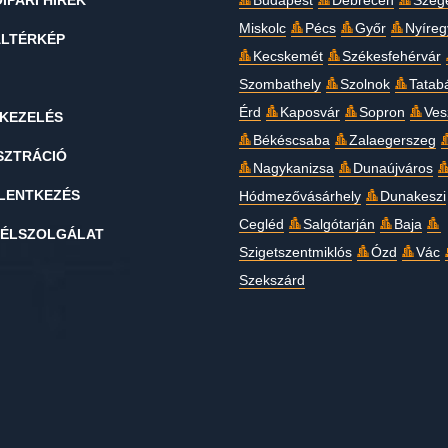
IPARI HÍREK
Budapest
Debrecen
Szeg
Miskolc
Pécs
Győr
Nyíre
LTÉRKÉP
Kecskemét
Székesfehérvár
Szombathely
Szolnok
Tatab
Érd
Kaposvár
Sopron
Ves
KEZELÉS
Békéscsaba
Zalaegerszeg
SZTRÁCIÓ
Nagykanizsa
Dunaújváros
LENTKEZÉS
Hódmezővásárhely
Dunakeszi
Cegléd
Salgótarján
Baja
ÉLSZOLGÁLAT
Szigetszentmiklós
Ózd
Vác
Szekszárd