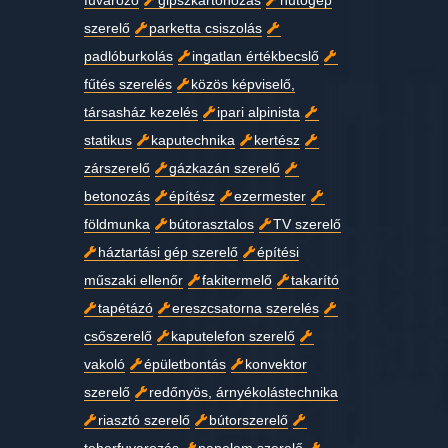
fuvarozó
gipszkartonozás
hűtőgép
szerelő
parketta csiszolás
padlóburkolás
ingatlan értékbecslő
fűtés szerelés
közös képviselő,
társasház kezelés
ipari alpinista
statikus
kaputechnika
kertész
zárszerelő
gázkazán szerelő
betonozás
építész
ezermester
földmunka
bútorasztalos
TV szerelő
háztartási gép szerelő
építési
műszaki ellenőr
fakitermelő
takarító
tapétázó
ereszcsatorna szerelés
csőszerelő
kaputelefon szerelő
vakoló
épületbontás
konvektor
szerelő
redőnyös, árnyékolástechnika
riasztó szerelő
bútorszerelő