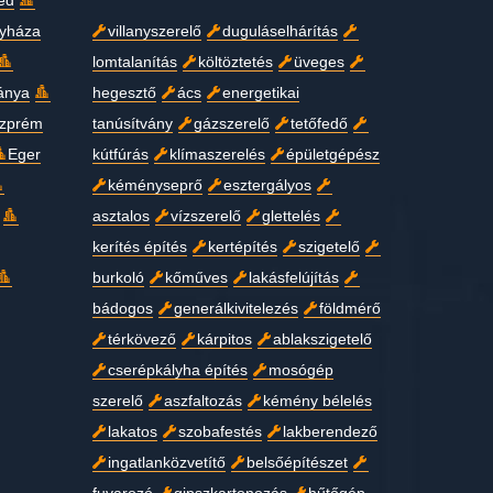
ed
gyháza
villanyszerelő
duguláselhárítás
lomtalanítás
költöztetés
üveges
ánya
hegesztő
ács
energetikai
zprém
tanúsítvány
gázszerelő
tetőfedő
Eger
kútfúrás
klímaszerelés
épületgépész
kéményseprő
esztergályos
asztalos
vízszerelő
glettelés
kerítés építés
kertépítés
szigetelő
burkoló
kőműves
lakásfelújítás
bádogos
generálkivitelezés
földmérő
térkövező
kárpitos
ablakszigetelő
cserépkályha építés
mosógép
szerelő
aszfaltozás
kémény bélelés
lakatos
szobafestés
lakberendező
ingatlanközvetítő
belsőépítészet