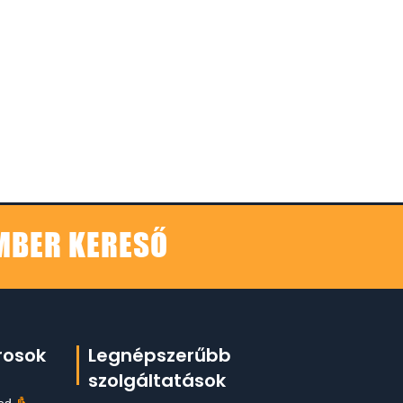
EMBER KERESŐ
rosok
Legnépszerűbb
szolgáltatások