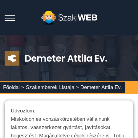
Demeter Attila Ev.
Főoldal >
Szakemberek Listája
> Demeter Attila Ev.
Üdvözlöm.
Miskolcon és vonzáskörzetében vállalnunk
lakatos, vasszerkezet gyártást, javításokat,
hegesztést. Magán,illetve cégek részére is. Több