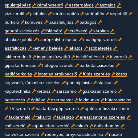
épületgépész
kéményseprő
esztergályos
asztalos
vízszerelő
glettelés
kerítés építés
kertépítés
szigetelő
burkoló
kőműves
lakásfelújítás
bádogos
generálkivitelezés
földmérő
térkövező
kárpitos
ablakszigetelő
cserépkályha építés
mosógép szerelő
aszfaltozás
kémény bélelés
lakatos
szobafestés
lakberendező
ingatlanközvetítő
belsőépítészet
fuvarozó
gipszkartonozás
hűtőgép szerelő
parketta csiszolás
padlóburkolás
ingatlan értékbecslő
fűtés szerelés
közös
képviselő, társasház kezelés
ipari alpinista
statikus
kaputechnika
kertész
zárszerelő
gázkazán szerelő
betonozás
építész
ezermester
földmunka
bútorasztalos
TV szerelő
háztartási gép szerelő
építési műszaki ellenőr
fakitermelő
takarító
tapétázó
ereszcsatorna szerelés
csőszerelő
kaputelefon szerelő
vakoló
épületbontás
konvektor szerelő
redőnyös, árnyékolástechnika
riasztó