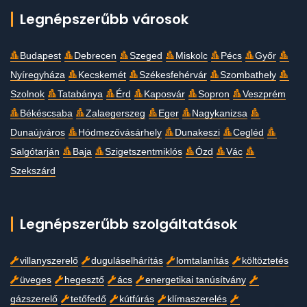
Legnépszerűbb városok
Budapest
Debrecen
Szeged
Miskolc
Pécs
Győr
Nyíregyháza
Kecskemét
Székesfehérvár
Szombathely
Szolnok
Tatabánya
Érd
Kaposvár
Sopron
Veszprém
Békéscsaba
Zalaegerszeg
Eger
Nagykanizsa
Dunaújváros
Hódmezővásárhely
Dunakeszi
Cegléd
Salgótarján
Baja
Szigetszentmiklós
Ózd
Vác
Szekszárd
Legnépszerűbb szolgáltatások
villanyszerelő
duguláselhárítás
lomtalanítás
költöztetés
üveges
hegesztő
ács
energetikai tanúsítvány
gázszerelő
tetőfedő
kútfúrás
klímaszerelés