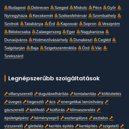
Budapest
Debrecen
Szeged
Miskolc
Pécs
Győr
Nyíregyháza
Kecskemét
Székesfehérvár
Szombathely
Szolnok
Tatabánya
Érd
Kaposvár
Sopron
Veszprém
Békéscsaba
Zalaegerszeg
Eger
Nagykanizsa
Dunaújváros
Hódmezővásárhely
Dunakeszi
Cegléd
Salgótarján
Baja
Szigetszentmiklós
Ózd
Vác
Szekszárd
Legnépszerűbb szolgáltatások
villanyszerelő
duguláselhárítás
lomtalanítás
költöztetés
üveges
hegesztő
ács
energetikai tanúsítvány
gázszerelő
tetőfedő
kútfúrás
klímaszerelés
épületgépész
kéményseprő
esztergályos
asztalos
vízszerelő
glettelés
kerítés építés
kertépítés
szigetelő