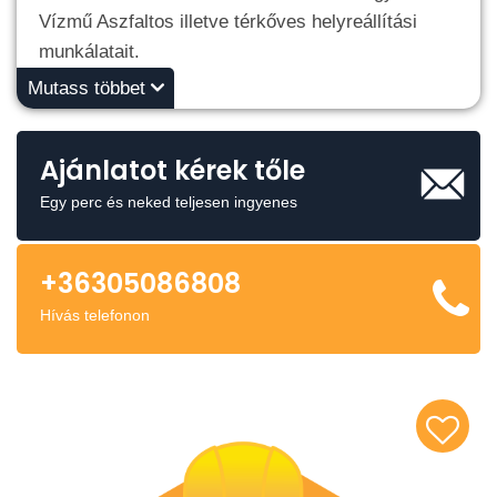
Vízmű Aszfaltos illetve térkőves helyreállítási
munkálatait.
Mutass többet
Ajánlatot kérek tőle
Egy perc és neked teljesen ingyenes
+36305086808
Hívás telefonon