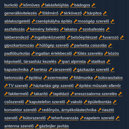
burkoló
kőműves
lakásfelújítás
bádogos
generálkivitelezés
földmérő
térkövező
kárpitos
ablakszigetelő
cserépkályha építés
mosógép szerelő
aszfaltozás
kémény bélelés
lakatos
szobafestés
lakberendező
ingatlanközvetítő
belsőépítészet
fuvarozó
gipszkartonozás
hűtőgép szerelő
parketta csiszolás
padlóburkolás
ingatlan értékbecslő
fűtés szerelés
közös
képviselő, társasház kezelés
ipari alpinista
statikus
kaputechnika
kertész
zárszerelő
gázkazán szerelő
betonozás
építész
ezermester
földmunka
bútorasztalos
TV szerelő
háztartási gép szerelő
építési műszaki ellenőr
fakitermelő
takarító
tapétázó
ereszcsatorna szerelés
csőszerelő
kaputelefon szerelő
vakoló
épületbontás
konvektor szerelő
redőnyös, árnyékolástechnika
riasztó
szerelő
bútorszerelő
teherfuvarozás
napelem szerelő
antenna szerelő
gázbojler javítás