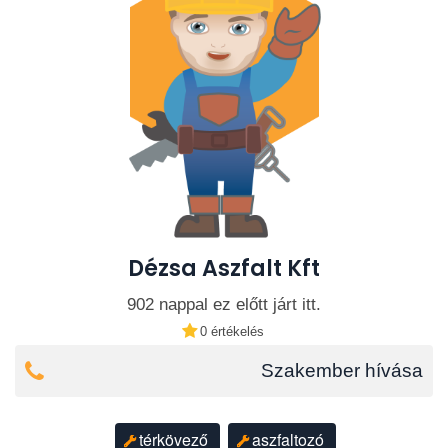
Dézsa Aszfalt Kft
902 nappal ez előtt járt itt.
0 értékelés
Szakember hívása
térkövező
aszfaltozó