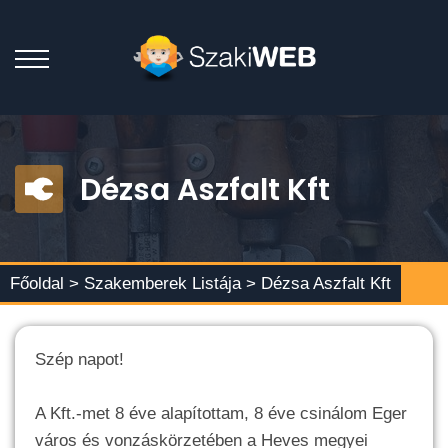
Dézsa Aszfalt Kft
Főoldal >
Szakemberek Listája
> Dézsa Aszfalt Kft
Szép napot!
A Kft.-met 8 éve alapítottam, 8 éve csinálom Eger
város és vonzáskörzetében a Heves megyei