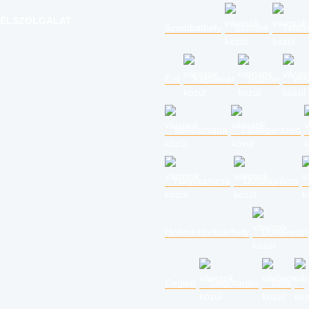
ÉLSZOLGÁLAT
Szombathely
Szolnok
Tatab
Érd
Kaposvár
Sopron
Ves
Békéscsaba
Zalaegerszeg
Nagykanizsa
Dunaújváros
Hódmezővásárhely
Dunakeszi
Cegléd
Salgótarján
Baja