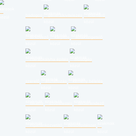
bádogos
generálkivitelezés
földmérő
térkövező
kárpitos
ablakszigetelő
cserépkályha építés
mosógép
szerelő
aszfaltozás
kémény bélelés
lakatos
szobafestés
lakberendező
ingatlanközvetítő
belsőépítészet