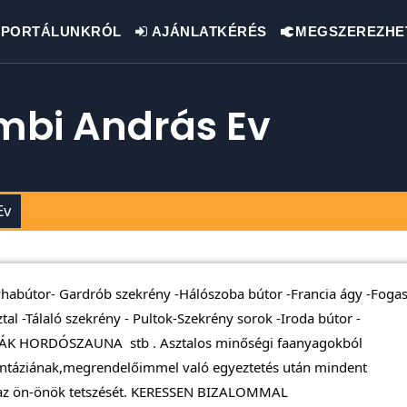
PORTÁLUNKRÓL
AJÁNLATKÉRÉS
MEGSZEREZHE
mbi András Ev
Ev
yhabútor- Gardrób szekrény -Hálószoba bútor -Francia ágy -Fogas
al -Tálaló szekrény - Pultok-Szekrény sorok -Iroda bútor -
NÁK HORDÓSZAUNA stb . Asztalos minőségi faanyagokból
ntáziának,megrendelőimmel való egyeztetés után mindent
 az ön-önök tetszését. KERESSEN BIZALOMMAL