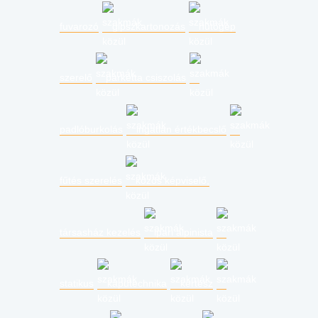
fuvarozó
gipszkartonozás
hűtőgép
szerelő
parketta csiszolás
padlóburkolás
ingatlan értékbecslő
fűtés szerelés
közös képviselő,
társasház kezelés
ipari alpinista
statikus
kaputechnika
kertész