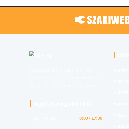
SZAKIWEB
Old
Országos építőipari, felújítás,
ÉPÍTŐ
otthon témájú szakemberkereső
OLDA
portál. Minden szaki egy helyen!
ÁSZF
Ügyfélszolgálati idő
ADAT
REGI
Hétfő - Péntek
8:00 - 17:00
BEJE