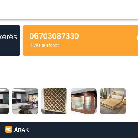
06703087330
Hívás telefonon
ÁRAK