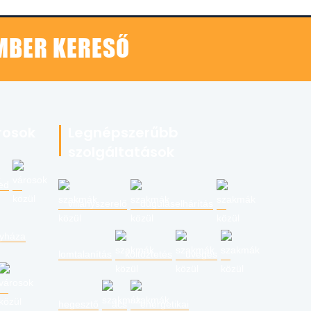
EMBER KERESŐ
rosok
Legnépszerűbb
szolgáltatások
ed
villanyszerelő
duguláselhárítás
gyháza
lomtalanítás
költöztetés
üveges
hegesztő
ács
energetikai