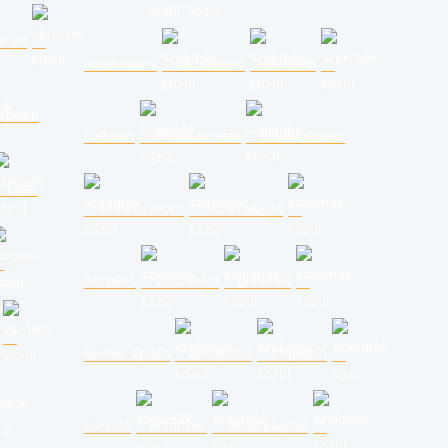
ánya
tanúsítvány
gázszerelő
tetőfedő
zprém
kútfúrás
klímaszerelés
épületgépész
Eger
kéményseprő
esztergályos
asztalos
vízszerelő
glettelés
kerítés építés
kertépítés
szigetelő
burkoló
kőműves
lakásfelújítás