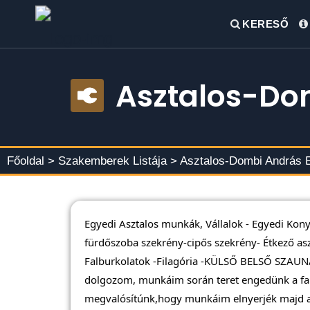
KERESŐ
Asztalos-Do
Főoldal >
Szakemberek Listája
> Asztalos-Dombi András 
Egyedi Asztalos munkák, Vállalok - Egyedi Kon
fürdőszoba szekrény-cipős szekrény- Étkező aszt
Falburkolatok -Filagória -KÜLSŐ BELSŐ SZAU
dolgozom, munkáim során teret engedünk a fa
megvalósítúnk,hogy munkáim elnyerjék majd