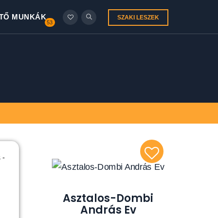
TŐ MUNKÁK
SZAKI LESZEK
53
 -
Asztalos-Dombi
András Ev