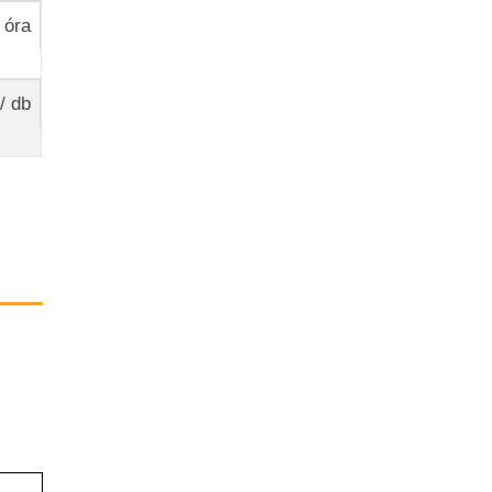
 óra
/ db