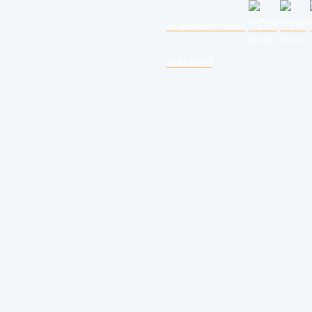
Szigetszentmiklós
Ózd
Vác
Szekszárd