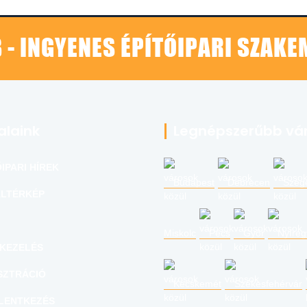
 - INGYENES ÉPÍTŐIPARI SZAK
alaink
Legnépszerűbb vá
IPARI HÍREK
Budapest
Debrecen
Szeg
LTÉRKÉP
Miskolc
Pécs
Győr
Nyíre
KEZELÉS
SZTRÁCIÓ
Kecskemét
Székesfehérvár
LENTKEZÉS