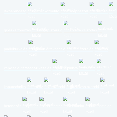
lakberendező
ingatlanközvetítő
belsőépítészet
fuvarozó
gipszkartonozás
hűtőgép szerelő
parketta csiszolás
padlóburkolás
ingatlan értékbecslő
fűtés szerelés
közös
képviselő, társasház kezelés
ipari alpinista
statikus
kaputechnika
kertész
zárszerelő
gázkazán szerelő
betonozás
építész
ezermester
földmunka
bútorasztalos