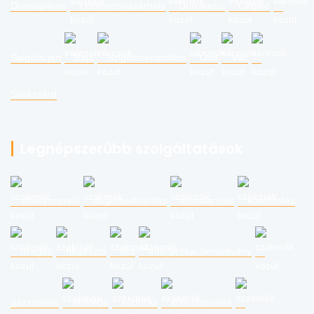
Dunaújváros
Hódmezővásárhely
Dunakeszi
Cegléd
Salgótarján
Baja
Szigetszentmiklós
Ózd
Vác
Szekszárd
Legnépszerűbb szolgáltatások
villanyszerelő
duguláselhárítás
lomtalanítás
költöztetés
üveges
hegesztő
ács
energetikai tanúsítvány
gázszerelő
tetőfedő
kútfúrás
klímaszerelés