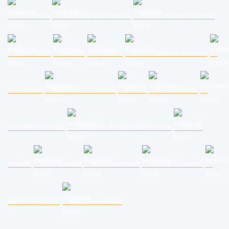
TV szerelő
háztartási gép szerelő
építési műszaki ellenőr
fakitermelő
takarító
tapétázó
ereszcsatorna szerelés
csőszerelő
kaputelefon szerelő
vakoló
épületbontás
konvektor szerelő
redőnyös, árnyékolástechnika
riasztó
szerelő
bútorszerelő
teherfuvarozás
napelem szerelő
antenna szerelő
gázbojler javítás