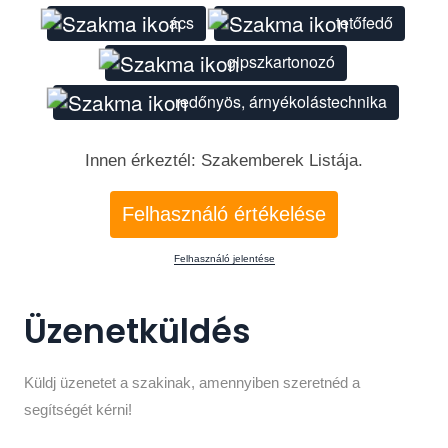
ács
tetőfedő
gipszkartonozó
redőnyös, árnyékolástechnika
Innen érkeztél: Szakemberek Listája.
Felhasználó értékelése
Felhasználó jelentése
Üzenetküldés
Küldj üzenetet a szakinak, amennyiben szeretnéd a
segítségét kérni!