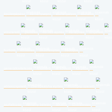
épületgépész
kéményseprő
esztergályos
asztalos
vízszerelő
glettelés
kerítés építés
kertépítés
szigetelő
burkoló
kőműves
lakásfelújítás
bádogos
generálkivitelezés
földmérő
térkövező
kárpitos
ablakszigetelő
cserépkályha építés
mosógép szerelő
aszfaltozás
kémény bélelés
lakatos
szobafestés