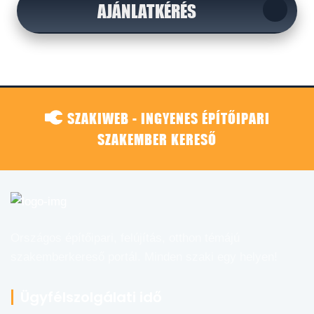
AJÁNLATKÉRÉS
SZAKIWEB - INGYENES ÉPÍTŐIPARI
SZAKEMBER KERESŐ
Országos építőipari, felújítás, otthon témájú
szakemberkereső portál. Minden szaki egy helyen!
Ügyfélszolgálati idő