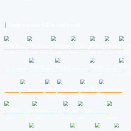
Legnépszerűbb városok
Budapest
Debrecen
Szeged
Miskolc
Pécs
Győr
Nyíregyháza
Kecskemét
Székesfehérvár
Szombathely
Szolnok
Tatabánya
Érd
Kaposvár
Sopron
Veszprém
Békéscsaba
Zalaegerszeg
Eger
Nagykanizsa