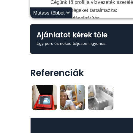
Cégünk fő profilja vízvezeték szere
tevékenységeket tartalmazza:
Mutass többet
- sos duguláselhárítás
- vízvezeték szerelés
Ajánlatot kérek tőle
- csőtörés behatárolása falszkenner
s
- professzionális csőkamerázás
Egy perc és neked teljesen ingyenes
- szaniterek cseréje
- woma ( nagy nyomású csőtisztítás,
- fürdőszoba gépészeti felújítás
Referenciák
- vízóra csere
- és minden egyéb alapszerelés