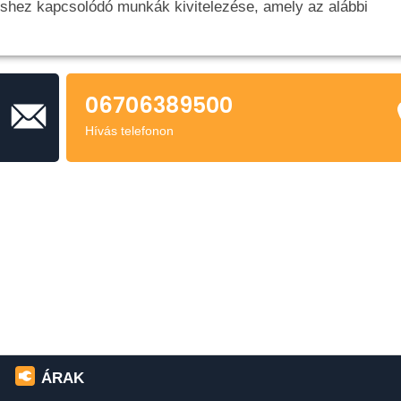
léshez kapcsolódó munkák kivitelezése, amely az alábbi
06706389500
egítségével, csőtörés javítása
Hívás telefonon
 a masszív dugulások elhárításához)
ÁRAK