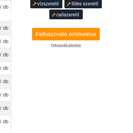
vízszerelő
fűtés szerelő
/ db
csőszerelő
/ db
Felhasználó értékelése
/ db
Felhasználó jelentése
/ db
/ db
/ db
/ db
/ db
/ db