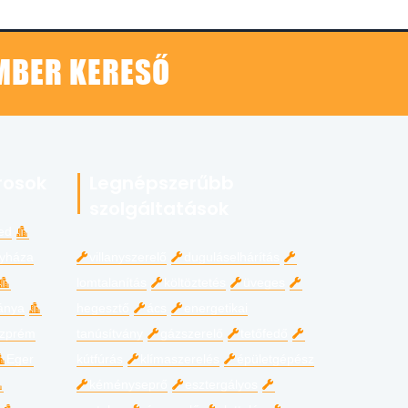
EMBER KERESŐ
rosok
Legnépszerűbb
szolgáltatások
ed
gyháza
villanyszerelő
duguláselhárítás
lomtalanítás
költöztetés
üveges
ánya
hegesztő
ács
energetikai
zprém
tanúsítvány
gázszerelő
tetőfedő
Eger
kútfúrás
klímaszerelés
épületgépész
kéményseprő
esztergályos