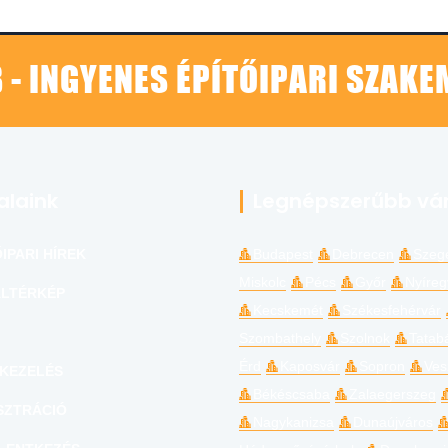
 - INGYENES ÉPÍTŐIPARI SZAK
alaink
Legnépszerűbb vá
IPARI HÍREK
Budapest
Debrecen
Szeg
Miskolc
Pécs
Győr
Nyíre
LTÉRKÉP
Kecskemét
Székesfehérvár
Szombathely
Szolnok
Tatab
Érd
Kaposvár
Sopron
Ves
KEZELÉS
Békéscsaba
Zalaegerszeg
SZTRÁCIÓ
Nagykanizsa
Dunaújváros