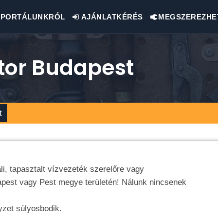
PORTÁLUNKRÓL
AJÁNLATKÉRÉS
MEGSZEREZHE
tor Budapest
t
i, tapasztalt vízvezeték szerelőre vagy
apest vagy Pest megye területén! Nálunk nincsenek
yzet súlyosbodik.