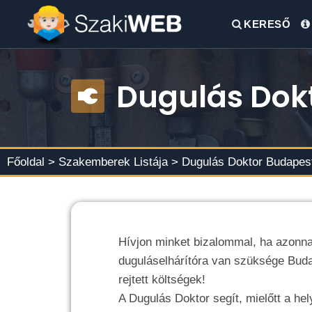
KERESŐ
Dugulás Dok
Főoldal >
Szakemberek Listája
> Dugulás Doktor Budapes
Hívjon minket bizalommal, ha azonnal
duguláselhárítóra van szüksége Bud
rejtett költségek!
A Dugulás Doktor segít, mielőtt a hel