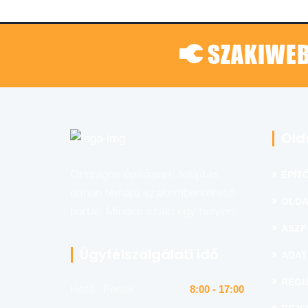
SZAKIWEB
Old
Országos építőipari, felújítás,
ÉPÍTŐ
otthon témájú szakemberkereső
OLDA
portál. Minden szaki egy helyen!
ÁSZF
Ügyfélszolgálati idő
ADAT
REGI
Hétfő - Péntek
8:00 - 17:00