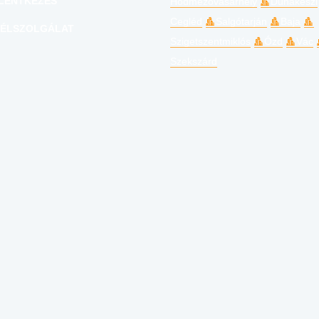
LENTKEZÉS
Hódmezővásárhely
Dunakeszi
Cegléd
Salgótarján
Baja
ÉLSZOLGÁLAT
Szigetszentmiklós
Ózd
Vác
Szekszárd