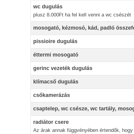
wc dugulás
plusz 8.000Ft ha fel kell venni a wc csészét
mosogató, kézmosó, kád, padló összef
pissioire dugulás
éttermi mosogató
gerinc vezeték dugulás
klímacső dugulás
csőkamerázás
csaptelep, wc csésze, wc tartály, mos
radiátor csere
Az árak annak függvényében értendők, hogy 