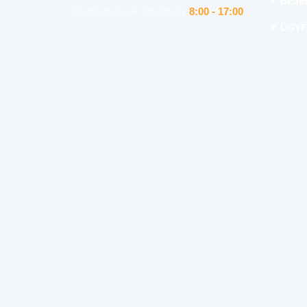
BEJE
Szombat (csak emailben)
8:00 - 17:00
ÜGYF