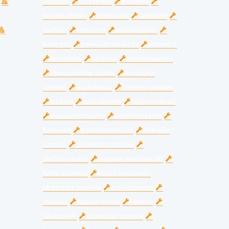
asztalos
vízszerelő
glettelés
kerítés építés
kertépítés
szigetelő
burkoló
kőműves
lakásfelújítás
bádogos
generálkivitelezés
földmérő
térkövező
kárpitos
ablakszigetelő
cserépkályha építés
mosógép
szerelő
aszfaltozás
kémény bélelés
lakatos
szobafestés
lakberendező
ingatlanközvetítő
belsőépítészet
fuvarozó
gipszkartonozás
hűtőgép
szerelő
parketta csiszolás
padlóburkolás
ingatlan értékbecslő
fűtés szerelés
közös képviselő,
társasház kezelés
ipari alpinista
statikus
kaputechnika
kertész
zárszerelő
gázkazán szerelő