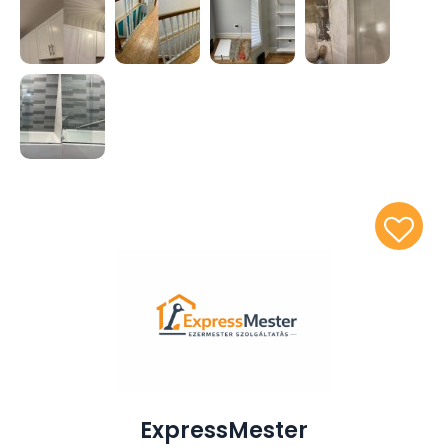
Minden feladat az otthon értékét érinti.
A saját vállalkozásomat azért hoztam létre, mert a
munkám mögé a saját nevemet és arcomat
teszem. Nem adom tovább a megbízást, nem
dolgozom alvállalkozóval, nem hárítok
felelősséget. Amit elvállalok, azt én készítem el,
és én vállalok érte garanciát.
Amit képviselek:
• Precíz, igényes kivitelezés
• Tartós, átgondolt megoldások
• Rendezett, tiszta munkavégzés
• Pontos, korrekt kommunikáció
• Valódi szakmai felelősség
ExpressMester