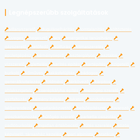
Legnépszerűbb szolgáltatások
villanyszerelő
duguláselhárítás
lomtalanítás
költöztetés
üveges
hegesztő
ács
energetikai tanúsítvány
gázszerelő
tetőfedő
kútfúrás
klímaszerelés
épületgépész
kéményseprő
esztergályos
asztalos
vízszerelő
glettelés
kerítés építés
kertépítés
szigetelő
burkoló
kőműves
lakásfelújítás
bádogos
generálkivitelezés
földmérő
térkövező
kárpitos
ablakszigetelő
cserépkályha építés
mosógép szerelő
aszfaltozás
kémény bélelés
lakatos
szobafestés
lakberendező
ingatlanközvetítő
belsőépítészet
fuvarozó
gipszkartonozás
hűtőgép szerelő
parketta csiszolás
padlóburkolás
ingatlan értékbecslő
fűtés szerelés
közös
képviselő, társasház kezelés
ipari alpinista
statikus