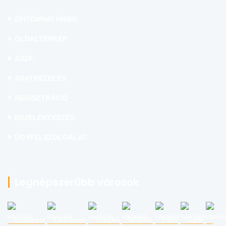
ÉPÍTŐIPARI HÍREK
OLDALTÉRKÉP
ÁSZF
ADATKEZELÉS
REGISZTRÁCIÓ
BEJELENTKEZÉS
ÜGYFÉLSZOLGÁLAT
Legnépszerűbb városok
Budapest
Debrecen
Szeged
Miskolc
Pécs
Győr