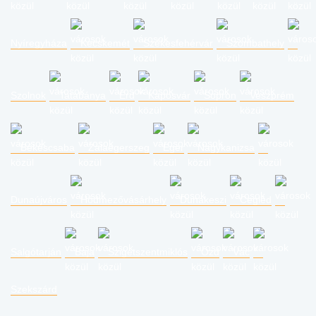
Nyíregyháza
Kecskemét
Székesfehérvár
Szombathely
Szolnok
Tatabánya
Érd
Kaposvár
Sopron
Veszprém
Békéscsaba
Zalaegerszeg
Eger
Nagykanizsa
Dunaújváros
Hódmezővásárhely
Dunakeszi
Cegléd
Salgótarján
Baja
Szigetszentmiklós
Ózd
Vác
Szekszárd