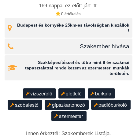
Az ügyfeleim nem azért választanak, mert
169 nappal ez előtt járt itt.
„olcsóbb”, hanem mert biztosra akarnak menni.
0 értékelés
Budapest és környéke 25km-es távolságban kiszállok
Ha fontos Önnek, hogy a munka elsőre jól legyen
!
elvégezve, akkor jó helyen jár.
Szakember hívása
ExpressMester
Megbízható megoldás az otthonában.
Szakképesítéssel és több mint 8 év szakmai
tapasztalattal rendelkezem az ezermesteri munkák
területén.
vízszerelő
glettelő
burkoló
szobafestő
gipszkartonozó
padlóburkoló
ezermester
Innen érkeztél: Szakemberek Listája.