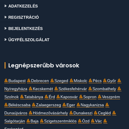
ADATKEZELÉS
REGISZTRÁCIÓ
BEJELENTKEZÉS
ÜGYFÉLSZOLGÁLAT
Legnépszerűbb városok
Budapest
Debrecen
Szeged
Miskolc
Pécs
Győr
Nyíregyháza
Kecskemét
Székesfehérvár
Szombathely
Szolnok
Tatabánya
Érd
Kaposvár
Sopron
Veszprém
Békéscsaba
Zalaegerszeg
Eger
Nagykanizsa
Dunaújváros
Hódmezővásárhely
Dunakeszi
Cegléd
Salgótarján
Baja
Szigetszentmiklós
Ózd
Vác