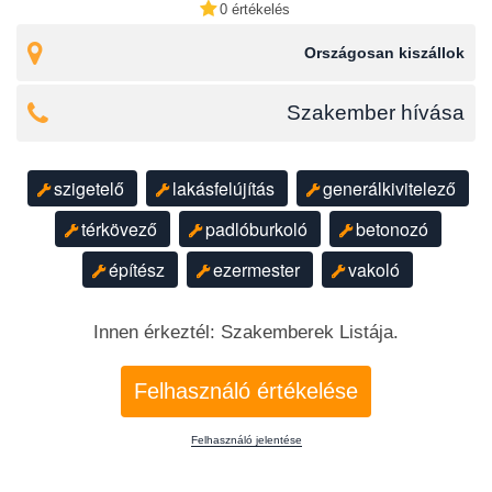
0 értékelés
Országosan kiszállok
Szakember hívása
szigetelő
lakásfelújítás
generálkivitelező
térkövező
padlóburkoló
betonozó
építész
ezermester
vakoló
Innen érkeztél: Szakemberek Listája.
Felhasználó értékelése
Felhasználó jelentése