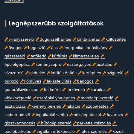
Szekszárd
Legnépszerűbb szolgáltatások
villanyszerelő
duguláselhárítás
lomtalanítás
költöztetés
üveges
hegesztő
ács
energetikai tanúsítvány
gázszerelő
tetőfedő
kútfúrás
klímaszerelés
épületgépész
kéményseprő
esztergályos
asztalos
vízszerelő
glettelés
kerítés építés
kertépítés
szigetelő
burkoló
kőműves
lakásfelújítás
bádogos
generálkivitelezés
földmérő
térkövező
kárpitos
ablakszigetelő
cserépkályha építés
mosógép szerelő
aszfaltozás
kémény bélelés
lakatos
szobafestés
lakberendező
ingatlanközvetítő
belsőépítészet
fuvarozó
gipszkartonozás
hűtőgép szerelő
parketta csiszolás
padlóburkolás
ingatlan értékbecslő
fűtés szerelés
közös