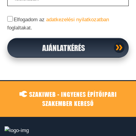
Elfogadom az
adatkezelési nyilatkozatban
foglaltakat.
AJÁNLATKÉRÉS
SZAKIWEB - INGYENES ÉPÍTŐIPARI
SZAKEMBER KERESŐ