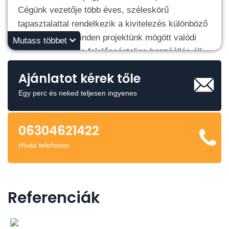
Cégünk vezetője több éves, széleskörű
tapasztalattal rendelkezik a kivitelezés különböző
területein, így minden projektünk mögött valódi
Mutass többet
szakmai tudás és felelősségteljes hozzáállás áll.
Számunkra az építőipar nem csupán munka –
Ajánlatot kérek tőle
alkotás
, amelyben minden részlet számít. Legyen
szó kisebb felújításról vagy teljes körű
Egy perc és neked teljesen ingyenes
generálkivitelezésről, minden feladatot ugyanazzal
az elkötelezettséggel és gondossággal végzünk el
06304621422
Hívás telefonon
Referenciák