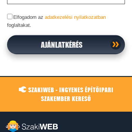
Elfogadom az
adatkezelési nyilatkozatban
foglaltakat.
AJÁNLATKÉRÉS
SZAKIWEB - INGYENES ÉPÍTŐIPARI
SZAKEMBER KERESŐ