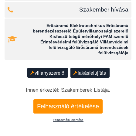
Szakember hívása
Erősáramú Elektrotechnikus Erősáramú
berendezésszerelő Épületvillamossági szerelő
Kisfeszültségű mérőhelyi FAM szerelő
Érintésvédelmi felülvizsgáló Villámvédelmi
felülvizsgáló Erősáramú berendezések
felülvizsgálója
villanyszerelő
lakásfelújítás
Innen érkeztél: Szakemberek Listája.
Felhasználó értékelése
Felhasználó jelentése