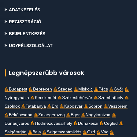
ADATKEZELÉS
REGISZTRÁCIÓ
BEJELENTKEZÉS
ÜGYFÉLSZOLGÁLAT
Legnépszerűbb városok
Budapest
Debrecen
Szeged
Miskolc
Pécs
Győr
Nyíregyháza
Kecskemét
Székesfehérvár
Szombathely
Szolnok
Tatabánya
Érd
Kaposvár
Sopron
Veszprém
Békéscsaba
Zalaegerszeg
Eger
Nagykanizsa
Dunaújváros
Hódmezővásárhely
Dunakeszi
Cegléd
Salgótarján
Baja
Szigetszentmiklós
Ózd
Vác