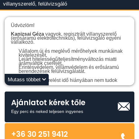
villanyszerelő, felülvizsgáló
Üdvözlöm!
Kanizsai Géza
vagyok, regisztrált villanyszerelő
(erősáramú elektrotechnikus), felülvizsgáló egyéni
vállalkozó.
Vállalom új és meglévő mérőhelyek munkáinak
kivitelezését,
Lejárt hitelességű/teljesítményváltozás miatti
áramváltók cseréjét,
Érintésvédelem, villámvédelem és erősáramú
berendezések felülvizsgálatát.
Mutass többet
Egyéb villanyszerelést idő hiányában nem tudok
vállalni.
Kérjük, tekintse meg bemutatkozó weboldalunkat
is:
https://foldeles.hu
Ajánlatot kérek tőle
Utasi Róbert
vagyok, villanyszerelő (erősáramú
elektrotechnikus) egyéni vállalkozó, munkatárs.
Egy perc és neked teljesen ingyenes
+36 30 251 9412