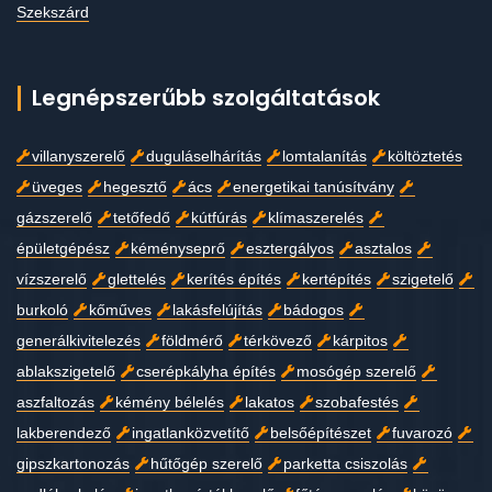
Szekszárd
Legnépszerűbb szolgáltatások
villanyszerelő
duguláselhárítás
lomtalanítás
költöztetés
üveges
hegesztő
ács
energetikai tanúsítvány
gázszerelő
tetőfedő
kútfúrás
klímaszerelés
épületgépész
kéményseprő
esztergályos
asztalos
vízszerelő
glettelés
kerítés építés
kertépítés
szigetelő
burkoló
kőműves
lakásfelújítás
bádogos
generálkivitelezés
földmérő
térkövező
kárpitos
ablakszigetelő
cserépkályha építés
mosógép szerelő
aszfaltozás
kémény bélelés
lakatos
szobafestés
lakberendező
ingatlanközvetítő
belsőépítészet
fuvarozó
gipszkartonozás
hűtőgép szerelő
parketta csiszolás