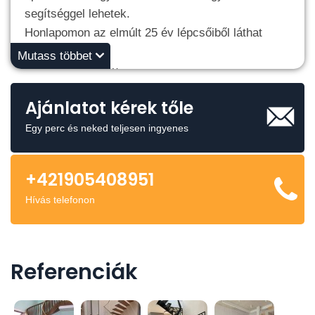
segítséggel lehetek.
Honlapomon az elmúlt 25 év lépcsőiből láthat
ízelítőt.
Mutass többet
https://lepcsok.eu
Ajánlatot kérek tőle
Egy perc és neked teljesen ingyenes
+421905408951
Hívás telefonon
Referenciák