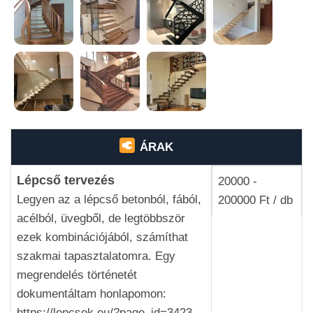
ÁRAK
Lépcső tervezés
20000 -
Legyen az a lépcső betonból, fából,
200000 Ft / db
acélból, üvegből, de legtöbbször
ezek kombinációjából, számíthat
szakmai tapasztalatomra. Egy
megrendelés történetét
dokumentáltam honlapomon:
https://lepcsok.eu/?page_id=3423.