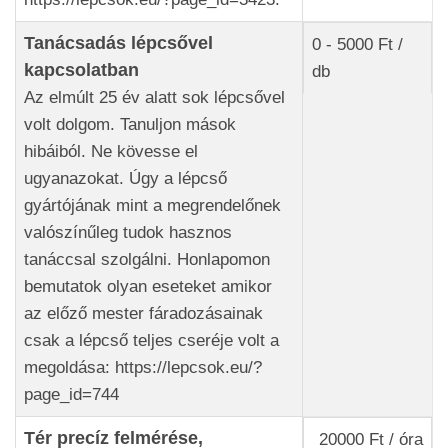
Tanácsadás lépcsővel
0 - 5000 Ft /
kapcsolatban
db
Az elmúlt 25 év alatt sok lépcsővel
volt dolgom. Tanuljon mások
hibáiból. Ne kövesse el
ugyanazokat. Úgy a lépcső
gyártójának mint a megrendelőnek
valószínűleg tudok hasznos
tanáccsal szolgálni. Honlapomon
bemutatok olyan eseteket amikor
az előző mester fáradozásainak
csak a lépcső teljes cseréje volt a
megoldása: https://lepcsok.eu/?
page_id=744
Tér precíz felmérése,
20000 Ft / óra