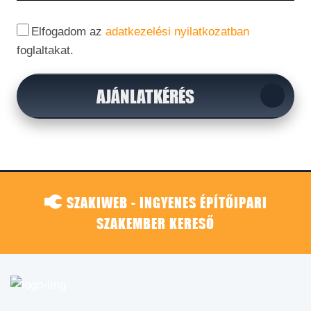
Elfogadom az
adatkezelési nyilatkozatban
foglaltakat.
AJÁNLATKÉRÉS
SZAKIWEB - INGYENES ÉPÍTŐIPARI
SZAKEMBER KERESŐ