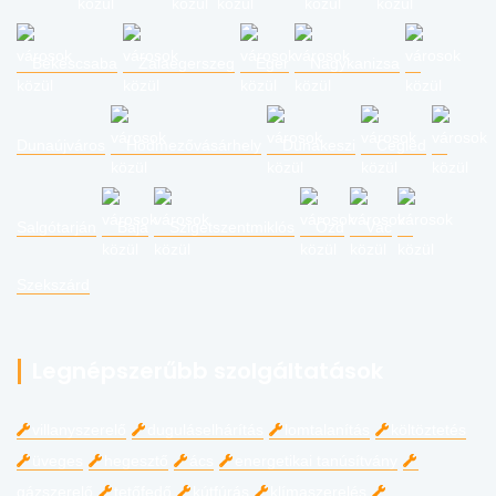
Békéscsaba
Zalaegerszeg
Eger
Nagykanizsa
Dunaújváros
Hódmezővásárhely
Dunakeszi
Cegléd
Salgótarján
Baja
Szigetszentmiklós
Ózd
Vác
Szekszárd
Legnépszerűbb szolgáltatások
villanyszerelő
duguláselhárítás
lomtalanítás
költöztetés
üveges
hegesztő
ács
energetikai tanúsítvány
gázszerelő
tetőfedő
kútfúrás
klímaszerelés