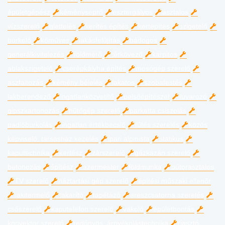
épületgépész
kéményseprő
esztergályos
asztalos
vízszerelő
glettelés
kerítés építés
kertépítés
szigetelő
burkoló
kőműves
lakásfelújítás
bádogos
generálkivitelezés
földmérő
térkövező
kárpitos
ablakszigetelő
cserépkályha építés
mosógép szerelő
aszfaltozás
kémény bélelés
lakatos
szobafestés
lakberendező
ingatlanközvetítő
belsőépítészet
fuvarozó
gipszkartonozás
hűtőgép szerelő
parketta csiszolás
padlóburkolás
ingatlan értékbecslő
fűtés szerelés
közös
képviselő, társasház kezelés
ipari alpinista
statikus
kaputechnika
kertész
zárszerelő
gázkazán szerelő
betonozás
építész
ezermester
földmunka
bútorasztalos
TV szerelő
háztartási gép szerelő
építési műszaki ellenőr
fakitermelő
takarító
tapétázó
ereszcsatorna szerelés
csőszerelő
kaputelefon szerelő
vakoló
épületbontás
konvektor szerelő
redőnyös, árnyékolástechnika
riasztó