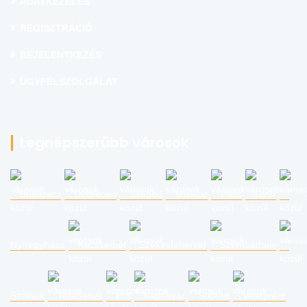
ADATKEZELÉS
REGISZTRÁCIÓ
BEJELENTKEZÉS
ÜGYFÉLSZOLGÁLAT
Legnépszerűbb városok
Budapest
Debrecen
Szeged
Miskolc
Pécs
Győr
Nyíregyháza
Kecskemét
Székesfehérvár
Szombathely
Szolnok
Tatabánya
Érd
Kaposvár
Sopron
Veszprém