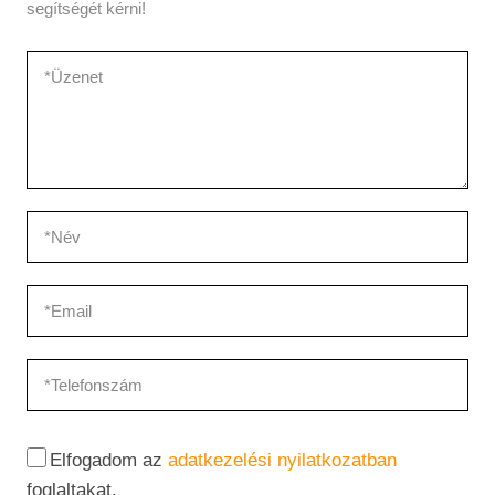
segítségét kérni!
Elfogadom az
adatkezelési nyilatkozatban
foglaltakat.