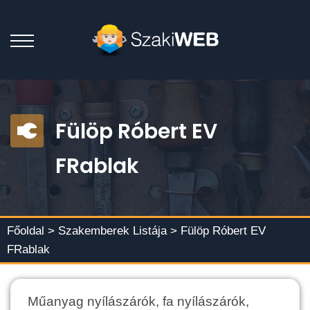
Fülöp Róbert EV
FRablak
Főoldal >
Szakemberek Listája
> Fülöp Róbert EV
FRablak
Műanyag nyílászárók, fa nyílászárók,