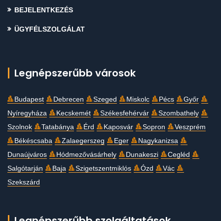
BEJELENTKEZÉS
ÜGYFÉLSZOLGÁLAT
Legnépszerűbb városok
Budapest
Debrecen
Szeged
Miskolc
Pécs
Győr
Nyíregyháza
Kecskemét
Székesfehérvár
Szombathely
Szolnok
Tatabánya
Érd
Kaposvár
Sopron
Veszprém
Békéscsaba
Zalaegerszeg
Eger
Nagykanizsa
Dunaújváros
Hódmezővásárhely
Dunakeszi
Cegléd
Salgótarján
Baja
Szigetszentmiklós
Ózd
Vác
Szekszárd
Legnépszerűbb szolgáltatások