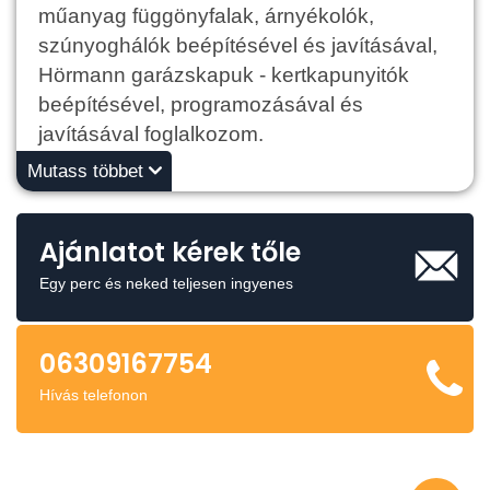
műanyag függönyfalak, árnyékolók,
szúnyoghálók beépítésével és javításával,
Hörmann garázskapuk - kertkapunyitók
beépítésével, programozásával és
javításával foglalkozom.
Mutass többet
Ajánlatot kérek tőle
Egy perc és neked teljesen ingyenes
06309167754
Hívás telefonon