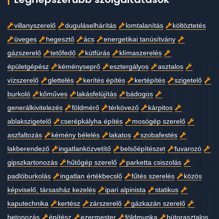
villanyszerelő
duguláselhárítás
lomtalanítás
költöztetés
üveges
hegesztő
ács
energetikai tanúsítvány
gázszerelő
tetőfedő
kútfúrás
klímaszerelés
épületgépész
kéményseprő
esztergályos
asztalos
vízszerelő
glettelés
kerítés építés
kertépítés
szigetelő
burkoló
kőműves
lakásfelújítás
bádogos
generálkivitelezés
földmérő
térkövező
kárpitos
ablakszigetelő
cserépkályha építés
mosógép szerelő
aszfaltozás
kémény bélelés
lakatos
szobafestés
lakberendező
ingatlanközvetítő
belsőépítészet
fuvarozó
gipszkartonozás
hűtőgép szerelő
parketta csiszolás
padlóburkolás
ingatlan értékbecslő
fűtés szerelés
közös
képviselő, társasház kezelés
ipari alpinista
statikus
kaputechnika
kertész
zárszerelő
gázkazán szerelő
betonozás
építész
ezermester
földmunka
bútorasztalos