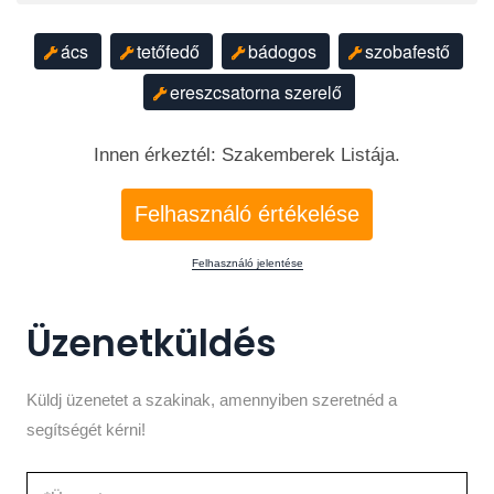
ács
tetőfedő
bádogos
szobafestő
ereszcsatorna szerelő
Innen érkeztél: Szakemberek Listája.
Felhasználó értékelése
Felhasználó jelentése
Üzenetküldés
Küldj üzenetet a szakinak, amennyiben szeretnéd a
segítségét kérni!