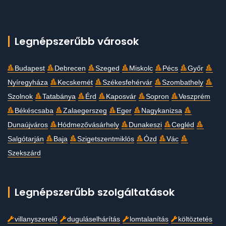
Legnépszerűbb városok
Budapest
Debrecen
Szeged
Miskolc
Pécs
Győr
Nyíregyháza
Kecskemét
Székesfehérvár
Szombathely
Szolnok
Tatabánya
Érd
Kaposvár
Sopron
Veszprém
Békéscsaba
Zalaegerszeg
Eger
Nagykanizsa
Dunaújváros
Hódmezővásárhely
Dunakeszi
Cegléd
Salgótarján
Baja
Szigetszentmiklós
Ózd
Vác
Szekszárd
Legnépszerűbb szolgáltatások
villanyszerelő
duguláselhárítás
lomtalanítás
költöztetés