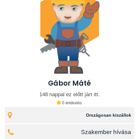
vehetnek
⏳ Ne hagyja az utolsó pillanatra!
Kattintson a [További információ] +36205793188
Gábor Máté
148 nappal ez előtt járt itt.
0 értékelés
Országosan kiszállok
Szakember hívása