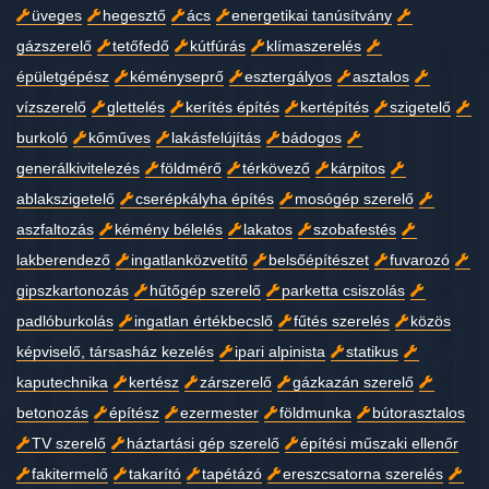
üveges
hegesztő
ács
energetikai tanúsítvány
gázszerelő
tetőfedő
kútfúrás
klímaszerelés
épületgépész
kéményseprő
esztergályos
asztalos
vízszerelő
glettelés
kerítés építés
kertépítés
szigetelő
burkoló
kőműves
lakásfelújítás
bádogos
generálkivitelezés
földmérő
térkövező
kárpitos
ablakszigetelő
cserépkályha építés
mosógép szerelő
aszfaltozás
kémény bélelés
lakatos
szobafestés
lakberendező
ingatlanközvetítő
belsőépítészet
fuvarozó
gipszkartonozás
hűtőgép szerelő
parketta csiszolás
padlóburkolás
ingatlan értékbecslő
fűtés szerelés
közös
képviselő, társasház kezelés
ipari alpinista
statikus
kaputechnika
kertész
zárszerelő
gázkazán szerelő
betonozás
építész
ezermester
földmunka
bútorasztalos
TV szerelő
háztartási gép szerelő
építési műszaki ellenőr
fakitermelő
takarító
tapétázó
ereszcsatorna szerelés