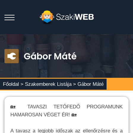
Gábor Máté
Főoldal >
Szakemberek Listája
> Gábor Máté
🏡 TAVASZI TETŐFEDŐ PROGRAMUNK
HAMAROSAN VÉGET ÉR! 🏡
A tavasz a legjobb időszak az ellenőrzésre és a