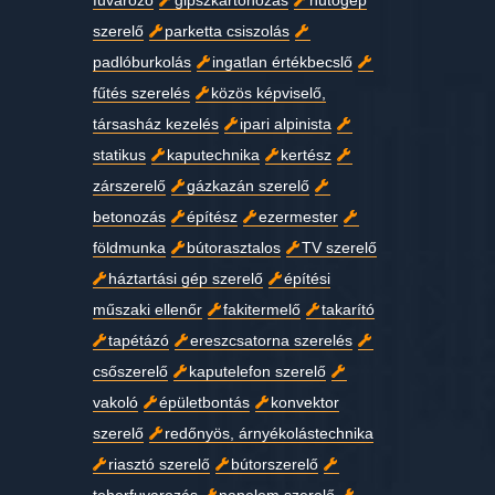
fuvarozó
gipszkartonozás
hűtőgép
szerelő
parketta csiszolás
padlóburkolás
ingatlan értékbecslő
fűtés szerelés
közös képviselő,
társasház kezelés
ipari alpinista
statikus
kaputechnika
kertész
zárszerelő
gázkazán szerelő
betonozás
építész
ezermester
földmunka
bútorasztalos
TV szerelő
háztartási gép szerelő
építési
műszaki ellenőr
fakitermelő
takarító
tapétázó
ereszcsatorna szerelés
csőszerelő
kaputelefon szerelő
vakoló
épületbontás
konvektor
szerelő
redőnyös, árnyékolástechnika
riasztó szerelő
bútorszerelő