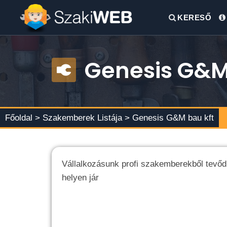
KERESŐ
Genesis G&M
Főoldal >
Szakemberek Listája
> Genesis G&M bau kft
Vállalkozásunk profi szakemberekből tevőd
helyen jár