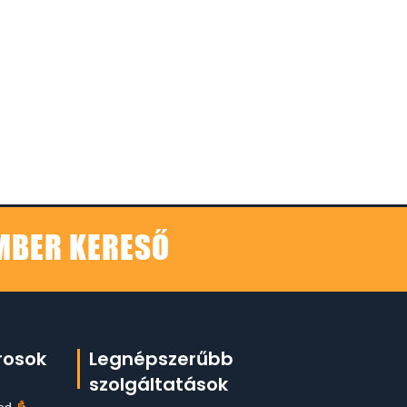
EMBER KERESŐ
rosok
Legnépszerűbb
szolgáltatások