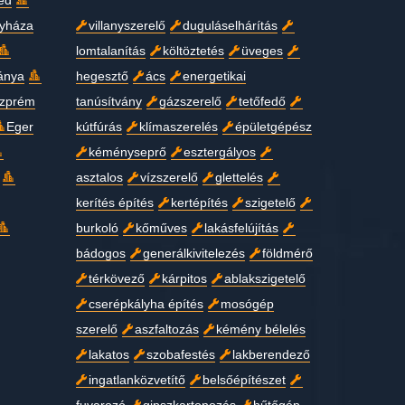
ed
gyháza
villanyszerelő
duguláselhárítás
lomtalanítás
költöztetés
üveges
ánya
hegesztő
ács
energetikai
zprém
tanúsítvány
gázszerelő
tetőfedő
Eger
kútfúrás
klímaszerelés
épületgépész
kéményseprő
esztergályos
asztalos
vízszerelő
glettelés
kerítés építés
kertépítés
szigetelő
burkoló
kőműves
lakásfelújítás
bádogos
generálkivitelezés
földmérő
térkövező
kárpitos
ablakszigetelő
cserépkályha építés
mosógép
szerelő
aszfaltozás
kémény bélelés
lakatos
szobafestés
lakberendező
ingatlanközvetítő
belsőépítészet