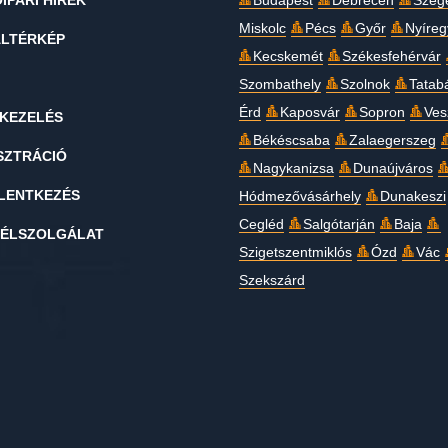
IPARI HÍREK
Budapest
Debrecen
Szeg
Miskolc
Pécs
Győr
Nyíre
LTÉRKÉP
Kecskemét
Székesfehérvár
Szombathely
Szolnok
Tatab
Érd
Kaposvár
Sopron
Ves
KEZELÉS
Békéscsaba
Zalaegerszeg
SZTRÁCIÓ
Nagykanizsa
Dunaújváros
LENTKEZÉS
Hódmezővásárhely
Dunakeszi
Cegléd
Salgótarján
Baja
ÉLSZOLGÁLAT
Szigetszentmiklós
Ózd
Vác
Szekszárd