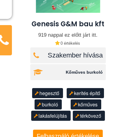
Genesis G&M bau kft
919 nappal ez előtt járt itt.
0 értékelés
Szakember hívása
Kőműves burkoló
hegesztő
kerítés építő
burkoló
kőműves
lakásfelújítás
térkövező
Felhasználó értékelése