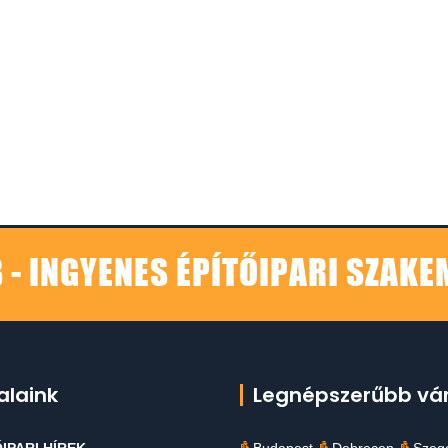
 - INGYENES ÉPÍTŐIPARI SZAK
alaink
Legnépszerűbb vá