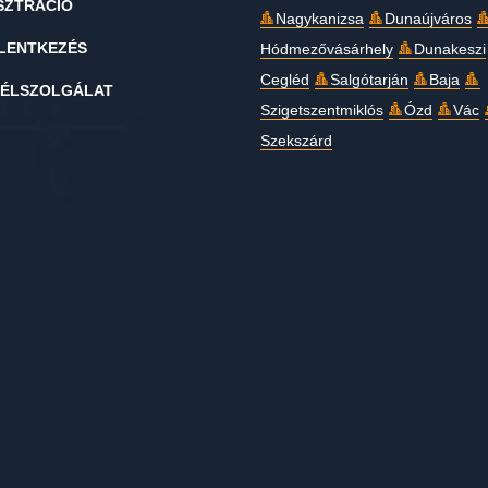
SZTRÁCIÓ
Nagykanizsa
Dunaújváros
LENTKEZÉS
Hódmezővásárhely
Dunakeszi
Cegléd
Salgótarján
Baja
ÉLSZOLGÁLAT
Szigetszentmiklós
Ózd
Vác
Szekszárd