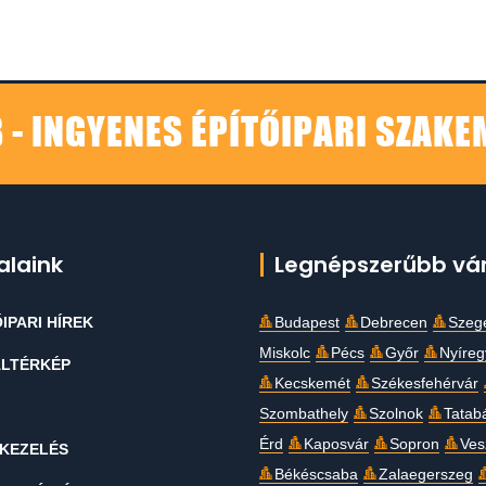
 - INGYENES ÉPÍTŐIPARI SZAK
alaink
Legnépszerűbb vá
IPARI HÍREK
Budapest
Debrecen
Szeg
Miskolc
Pécs
Győr
Nyíre
LTÉRKÉP
Kecskemét
Székesfehérvár
Szombathely
Szolnok
Tatab
Érd
Kaposvár
Sopron
Ves
KEZELÉS
Békéscsaba
Zalaegerszeg