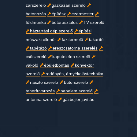
zárszerelő
gázkazán szerelő
betonozás
építész
ezermester
földmunka
bútorasztalos
TV szerelő
háztartási gép szerelő
építési
műszaki ellenőr
fakitermelő
takarító
tapétázó
ereszcsatorna szerelés
csőszerelő
kaputelefon szerelő
vakoló
épületbontás
konvektor
szerelő
redőnyös, árnyékolástechnika
riasztó szerelő
bútorszerelő
teherfuvarozás
napelem szerelő
antenna szerelő
gázbojler javítás