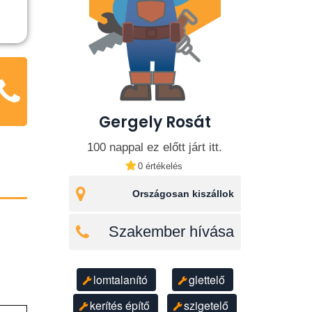
Gergely Rosát
100 nappal ez előtt járt itt.
0 értékelés
Országosan kiszállok
Szakember hívása
lomtalanító
glettelő
kerítés építő
szigetelő