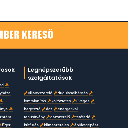
EMBER KERESŐ
rosok
Legnépszerűbb
szolgáltatások
ed
gyháza
villanyszerelő
duguláselhárítás
lomtalanítás
költöztetés
üveges
ánya
hegesztő
ács
energetikai
zprém
tanúsítvány
gázszerelő
tetőfedő
Eger
kútfúrás
klímaszerelés
épületgépész