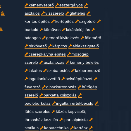
kéményseprő
esztergályos
asztalos
vízszerelő
glettelés
kerítés építés
kertépítés
szigetelő
burkoló
kőműves
lakásfelújítás
bádogos
generálkivitelezés
földmérő
térkövező
kárpitos
ablakszigetelő
cserépkályha építés
mosógép
szerelő
aszfaltozás
kémény bélelés
lakatos
szobafestés
lakberendező
ingatlanközvetítő
belsőépítészet
fuvarozó
gipszkartonozás
hűtőgép
szerelő
parketta csiszolás
padlóburkolás
ingatlan értékbecslő
fűtés szerelés
közös képviselő,
társasház kezelés
ipari alpinista
statikus
kaputechnika
kertész