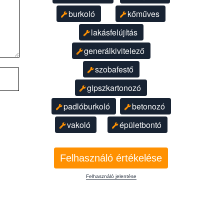
burkoló
kőműves
lakásfelújítás
generálkivitelező
szobafestő
gipszkartonozó
padlóburkoló
betonozó
vakoló
épületbontó
Felhasználó értékelése
Felhasználó jelentése