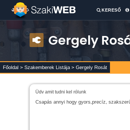
KERESŐ
Gergely Ros
Főoldal >
Szakemberek Listája
> Gergely Rosát
Üdv amit tudni kel rólunk
Csapás annyi hogy gyors,precíz, szakszer