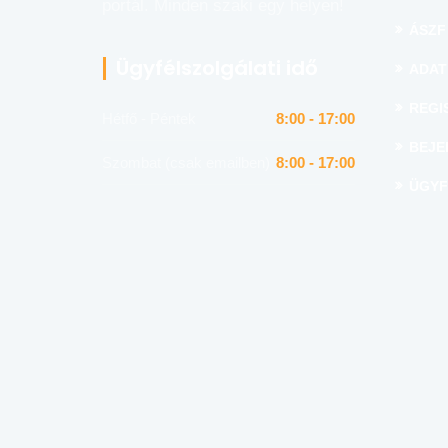
portál. Minden szaki egy helyen!
ÁSZF
Ügyfélszolgálati idő
ADAT
REGI
Hétfő - Péntek
8:00 - 17:00
BEJE
Szombat (csak emailben)
8:00 - 17:00
ÜGYF