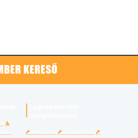
EMBER KERESŐ
rosok
Legnépszerűbb
szolgáltatások
ed
gyháza
villanyszerelő
duguláselhárítás