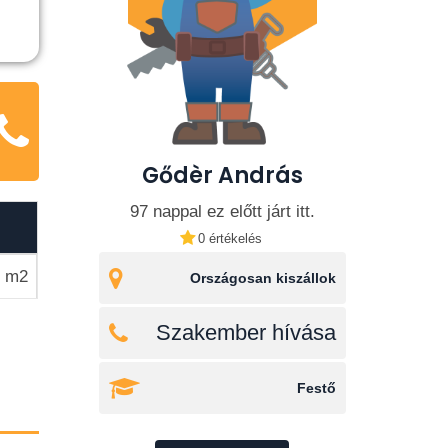
Gődèr András
97 nappal ez előtt járt itt.
0 értékelés
/ m2
Országosan kiszállok
Szakember hívása
Festő