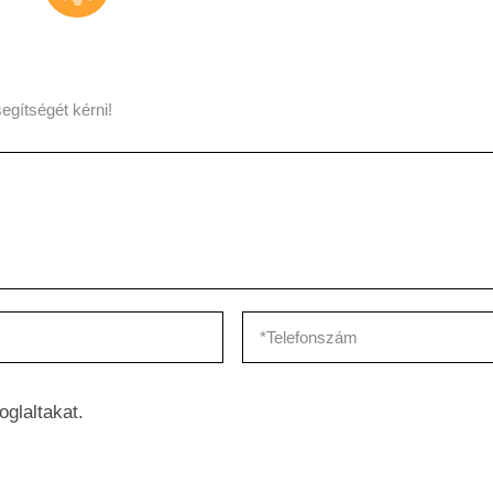
egítségét kérni!
oglaltakat.