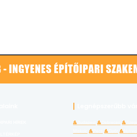
 - INGYENES ÉPÍTŐIPARI SZAK
alaink
Legnépszerűbb vá
IPARI HÍREK
Budapest
Debrecen
Szeg
Miskolc
Pécs
Győr
Nyíre
LTÉRKÉP