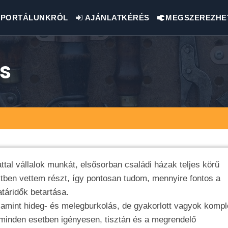
PORTÁLUNKRÓL
AJÁNLATKÉRÉS
MEGSZEREZHE
s
attal vállalok munkát, elsősorban családi házak teljes körű
tben vettem részt, így pontosan tudom, mennyire fontos a
táridők betartása.
alamint hideg- és melegburkolás, de gyakorlott vagyok kompl
 minden esetben igényesen, tisztán és a megrendelő