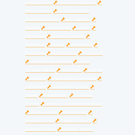
padlóburkolás
ingatlan értékbecslő
fűtés szerelés
közös képviselő,
társasház kezelés
ipari alpinista
statikus
kaputechnika
kertész
zárszerelő
gázkazán szerelő
betonozás
építész
ezermester
földmunka
bútorasztalos
TV szerelő
háztartási gép szerelő
építési
műszaki ellenőr
fakitermelő
takarító
tapétázó
ereszcsatorna szerelés
csőszerelő
kaputelefon szerelő
vakoló
épületbontás
konvektor
szerelő
redőnyös, árnyékolástechnika
riasztó szerelő
bútorszerelő
teherfuvarozás
napelem szerelő
antenna szerelő
gázbojler javítás