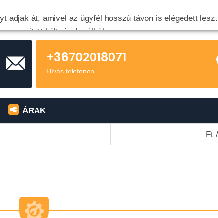
 adjak át, amivel az ügyfél hosszú távon is elégedett lesz.
ozom, rejtett költségek nélkül.
rzetben)
+36702018071
dés
Hívás telefonon
ÁRAK
Ft 