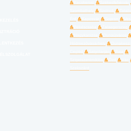
Kecskemét
Székesfehérvár
Szombathely
Szolnok
Tatab
Érd
Kaposvár
Sopron
Ves
KEZELÉS
Békéscsaba
Zalaegerszeg
SZTRÁCIÓ
Nagykanizsa
Dunaújváros
LENTKEZÉS
Hódmezővásárhely
Dunakeszi
Cegléd
Salgótarján
Baja
ÉLSZOLGÁLAT
Szigetszentmiklós
Ózd
Vác
Szekszárd