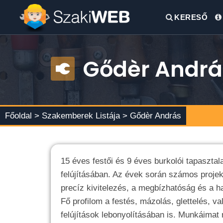
KERESŐ
Gődèr Andrá
Főoldal >
Szakemberek Listája
> Gődèr András
15 éves festői és 9 éves burkolói tapasztal
felújításában. Az évek során számos projek
precíz kivitelezés, a megbízhatóság és a ha
Fő profilom a festés, mázolás, glettelés, v
felújítások lebonyolításában is. Munkáimat