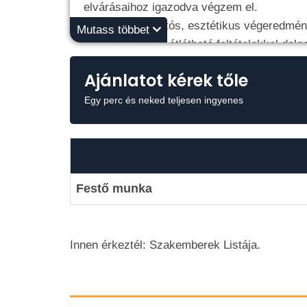
elvárásaihoz igazodva végzem el.
Célom, hogy tartós, esztétikus végeredményt
Mutass többet
Korrekt árakkal, átlátható feltételekkel dolg
📍 Szolnok és környéke (akár 50 km-es kö
Ajánlatot kérek tőle
📞 Rugalmas egyeztetés, gyors munkakez
✅ Megbízható, precíz munkavégzés
Egy perc és neked teljesen ingyenes
Festő munka
Innen érkeztél: Szakemberek Listája.