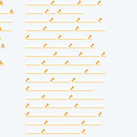
lomtalanítás
költöztetés
üveges
ánya
hegesztő
ács
energetikai
zprém
tanúsítvány
gázszerelő
tetőfedő
Eger
kútfúrás
klímaszerelés
épületgépész
kéményseprő
esztergályos
asztalos
vízszerelő
glettelés
kerítés építés
kertépítés
szigetelő
burkoló
kőműves
lakásfelújítás
bádogos
generálkivitelezés
földmérő
térkövező
kárpitos
ablakszigetelő
cserépkályha építés
mosógép
szerelő
aszfaltozás
kémény bélelés
lakatos
szobafestés
lakberendező
ingatlanközvetítő
belsőépítészet
fuvarozó
gipszkartonozás
hűtőgép
szerelő
parketta csiszolás