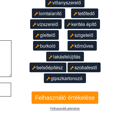
villanyszerelő
lomtalanító
tetőfedő
vízszerelő
kerítés építő
glettelő
szigetelő
burkoló
kőműves
lakásfelújítás
belsőépítész
szobafestő
gipszkartonozó
Felhasználó értékelése
Felhasználó jelentése