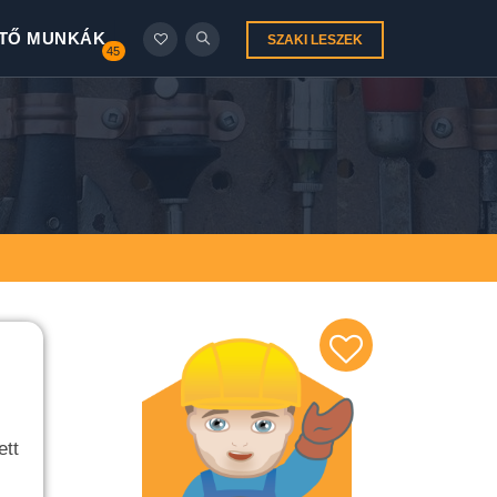
TŐ MUNKÁK
SZAKI LESZEK
45
ett