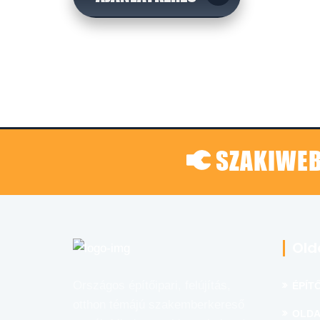
SZAKIWEB
Old
Országos építőipari, felújítás,
ÉPÍTŐ
otthon témájú szakemberkereső
OLDA