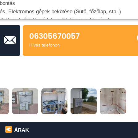
 bontás
sés, Elektromos gépek bekötése (Sütő, főzőlap, stb..)
yilatkozat, Érintésvédelem, Elektromos kisgépek
06305670057
Hívás telefonon
ÁRAK