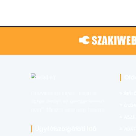
SZAKIWEB
Old
Országos építőipari, felújítás,
ÉPÍTŐ
otthon témájú szakemberkereső
OLDA
portál. Minden szaki egy helyen!
ÁSZF
Ügyfélszolgálati idő
ADAT