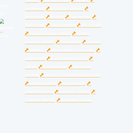
statikus
kaputechnika
kertész
zárszerelő
gázkazán szerelő
betonozás
építész
ezermester
földmunka
bútorasztalos
TV szerelő
háztartási gép szerelő
építési
műszaki ellenőr
fakitermelő
takarító
tapétázó
ereszcsatorna szerelés
csőszerelő
kaputelefon szerelő
vakoló
épületbontás
konvektor
szerelő
redőnyös, árnyékolástechnika
riasztó szerelő
bútorszerelő
teherfuvarozás
napelem szerelő
antenna szerelő
gázbojler javítás