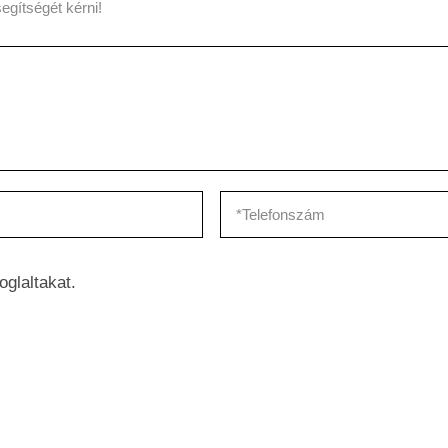
egítségét kérni!
oglaltakat.