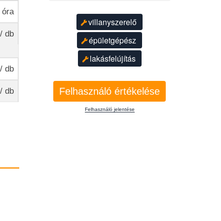
 óra
villanyszerelő
/ db
épületgépész
lakásfelújítás
/ db
Felhasználó értékelése
/ db
Felhasználó jelentése