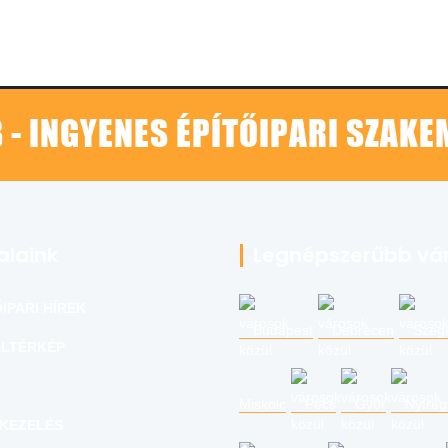
 - INGYENES ÉPÍTŐIPARI SZAK
alaink
Legnépszerűbb vá
IPARI HÍREK
Budapest
Debrecen
Szeg
LTÉRKÉP
Miskolc
Pécs
Győr
Nyíre
KEZELÉS