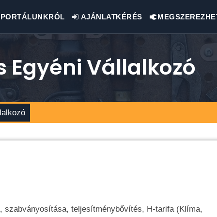
PORTÁLUNKRÓL
AJÁNLATKÉRÉS
MEGSZEREZHE
 Egyéni Vállalkozó
lalkozó
a, szabványosítása, teljesítménybővítés, H-tarifa (Klíma,