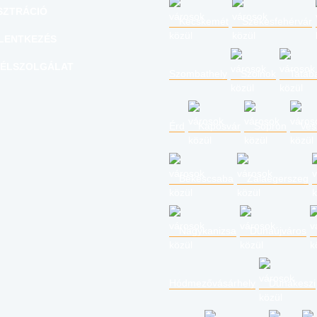
SZTRÁCIÓ
Kecskemét
Székesfehérvár
LENTKEZÉS
ÉLSZOLGÁLAT
Szombathely
Szolnok
Tatab
Érd
Kaposvár
Sopron
Ves
Békéscsaba
Zalaegerszeg
Nagykanizsa
Dunaújváros
Hódmezővásárhely
Dunakeszi