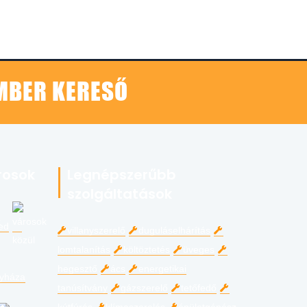
EMBER KERESŐ
rosok
Legnépszerűbb
szolgáltatások
ed
villanyszerelő
duguláselhárítás
lomtalanítás
költöztetés
üveges
hegesztő
ács
energetikai
gyháza
tanúsítvány
gázszerelő
tetőfedő