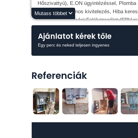
Hőszivattyú), E.ON ügyintézéssel, Plomba
-Teljeskörű villamos kivitelezés, Hiba kere
Mutass többet
-Villamos Biztonsági Felülvizsgálat (EPH n
felülvizsgálata)
Ajánlatot kérek tőle
Keressen Bizalommal!
Egy perc és neked teljesen ingyenes
30/5670057
Referenciák