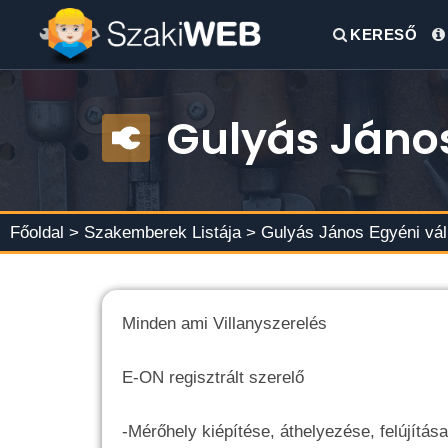
KERESŐ
Gulyás János
Főoldal >
Szakemberek Listája
> Gulyás János Egyéni vál
Minden ami Villanyszerelés
E-ON regisztrált szerelő
-Mérőhely kiépítése, áthelyezése, felújítás