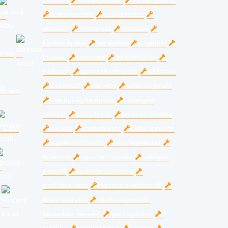
kútfúrás
klímaszerelés
épületgépész
kéményseprő
esztergályos
asztalos
vízszerelő
glettelés
kerítés építés
kertépítés
szigetelő
ánya
burkoló
kőműves
lakásfelújítás
bádogos
generálkivitelezés
földmérő
térkövező
kárpitos
ablakszigetelő
zprém
cserépkályha építés
mosógép
szerelő
aszfaltozás
kémény bélelés
Eger
lakatos
szobafestés
lakberendező
ingatlanközvetítő
belsőépítészet
fuvarozó
gipszkartonozás
hűtőgép
szerelő
parketta csiszolás
padlóburkolás
ingatlan értékbecslő
fűtés szerelés
közös képviselő,
társasház kezelés
ipari alpinista