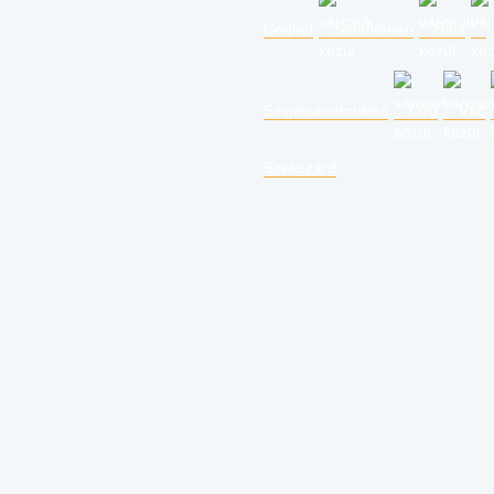
Cegléd
Salgótarján
Baja
Szigetszentmiklós
Ózd
Vác
Szekszárd