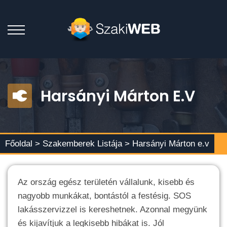
Harsányi Márton E.v
Főoldal >
Szakemberek Listája
> Harsányi Márton e.v
Az ország egész területén vállalunk, kisebb és
nagyobb munkákat, bontástól a festésig. SOS
lakásszervizzel is kereshetnek. Azonnal megyünk
és kijavítjuk a legkisebb hibákat is. Jól