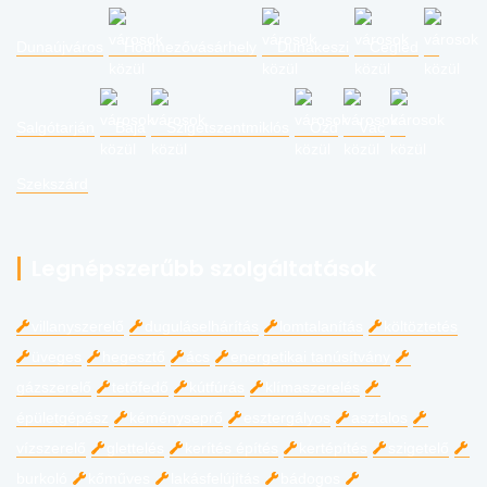
Dunaújváros
Hódmezővásárhely
Dunakeszi
Cegléd
Salgótarján
Baja
Szigetszentmiklós
Ózd
Vác
Szekszárd
Legnépszerűbb szolgáltatások
villanyszerelő
duguláselhárítás
lomtalanítás
költöztetés
üveges
hegesztő
ács
energetikai tanúsítvány
gázszerelő
tetőfedő
kútfúrás
klímaszerelés
épületgépész
kéményseprő
esztergályos
asztalos
vízszerelő
glettelés
kerítés építés
kertépítés
szigetelő
burkoló
kőműves
lakásfelújítás
bádogos