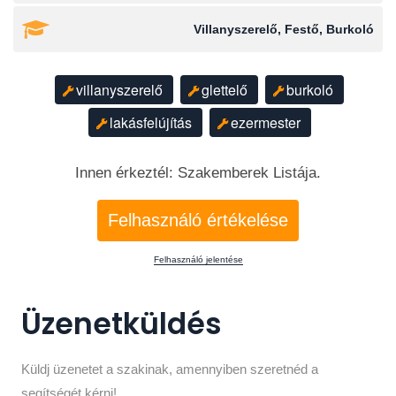
Villanyszerelő, Festő, Burkoló
villanyszerelő
glettelő
burkoló
lakásfelújítás
ezermester
Innen érkeztél: Szakemberek Listája.
Felhasználó értékelése
Felhasználó jelentése
Üzenetküldés
Küldj üzenetet a szakinak, amennyiben szeretnéd a
segítségét kérni!