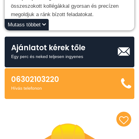
összeszokott kollégákkal gyorsan és precízen
megoldjuk a ránk bízott feladatokat.
Mutass többet
Ajánlatot kérek tőle
Egy perc és neked teljesen ingyenes
06302103220
Hívás telefonon