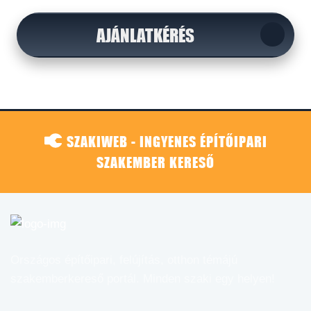
AJÁNLATKÉRÉS
SZAKIWEB - INGYENES ÉPÍTŐIPARI
SZAKEMBER KERESŐ
Országos építőipari, felújítás, otthon témájú
szakemberkereső portál. Minden szaki egy helyen!