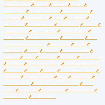
generálkivitelezés
földmérő
térkövező
kárpitos
ablakszigetelő
cserépkályha építés
mosógép szerelő
aszfaltozás
kémény bélelés
lakatos
szobafestés
lakberendező
ingatlanközvetítő
belsőépítészet
fuvarozó
gipszkartonozás
hűtőgép szerelő
parketta csiszolás
padlóburkolás
ingatlan értékbecslő
fűtés szerelés
közös
képviselő, társasház kezelés
ipari alpinista
statikus
kaputechnika
kertész
zárszerelő
gázkazán szerelő
betonozás
építész
ezermester
földmunka
bútorasztalos
TV szerelő
háztartási gép szerelő
építési műszaki ellenőr
fakitermelő
takarító
tapétázó
ereszcsatorna szerelés
csőszerelő
kaputelefon szerelő
vakoló
épületbontás
konvektor szerelő
redőnyös, árnyékolástechnika
riasztó
szerelő
bútorszerelő
teherfuvarozás
napelem szerelő
antenna szerelő
gázbojler javítás