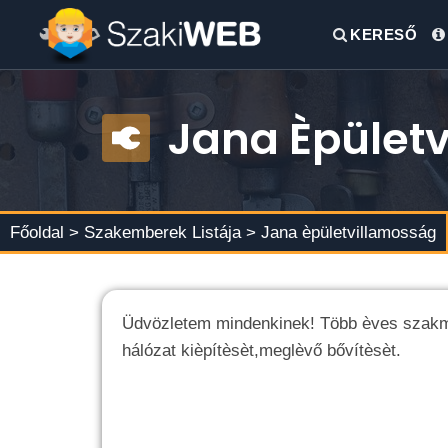
KERESŐ
Jana Èpület
Főoldal >
Szakemberek Listája
> Jana èpületvillamosság
Üdvözletem mindenkinek! Több èves szakmai 
hálózat kièpítèsèt,meglèvő bővítèsèt.