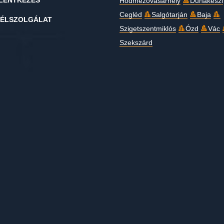
LENTKEZÉS
Hódmezővásárhely
Dunakeszi
Cegléd
Salgótarján
Baja
ÉLSZOLGÁLAT
Szigetszentmiklós
Ózd
Vác
Szekszárd