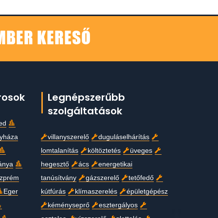
EMBER KERESŐ
rosok
Legnépszerűbb
szolgáltatások
ed
gyháza
villanyszerelő
duguláselhárítás
lomtalanítás
költöztetés
üveges
ánya
hegesztő
ács
energetikai
zprém
tanúsítvány
gázszerelő
tetőfedő
Eger
kútfúrás
klímaszerelés
épületgépész
kéményseprő
esztergályos