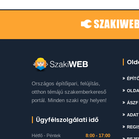
SZAKIWEB
Old
ÉPÍTŐ
Országos építőipari, felújítás,
OLDA
otthon témájú szakemberkereső
portál. Minden szaki egy helyen!
ÁSZF
ADAT
Ügyfélszolgálati idő
REGI
Hétfő - Péntek
8:00 - 17:00