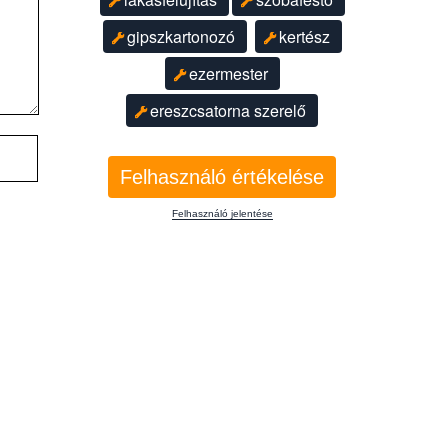
gipszkartonozó
kertész
ezermester
ereszcsatorna szerelő
Felhasználó értékelése
Felhasználó jelentése