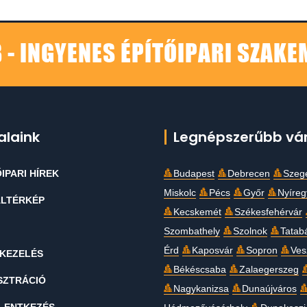
 - INGYENES ÉPÍTŐIPARI SZAK
alaink
Legnépszerűbb vá
IPARI HÍREK
Budapest
Debrecen
Szeg
Miskolc
Pécs
Győr
Nyíre
LTÉRKÉP
Kecskemét
Székesfehérvár
Szombathely
Szolnok
Tatab
Érd
Kaposvár
Sopron
Ves
KEZELÉS
Békéscsaba
Zalaegerszeg
SZTRÁCIÓ
Nagykanizsa
Dunaújváros