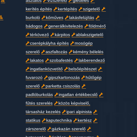
asztalos
vízszerelő
glettelés
kerítés építés
kertépítés
szigetelő
burkoló
kőműves
lakásfelújítás
bádogos
generálkivitelezés
földmérő
térkövező
kárpitos
ablakszigetelő
cserépkályha építés
mosógép
szerelő
aszfaltozás
kémény bélelés
lakatos
szobafestés
lakberendező
ingatlanközvetítő
belsőépítészet
fuvarozó
gipszkartonozás
hűtőgép
szerelő
parketta csiszolás
padlóburkolás
ingatlan értékbecslő
fűtés szerelés
közös képviselő,
társasház kezelés
ipari alpinista
statikus
kaputechnika
kertész
zárszerelő
gázkazán szerelő