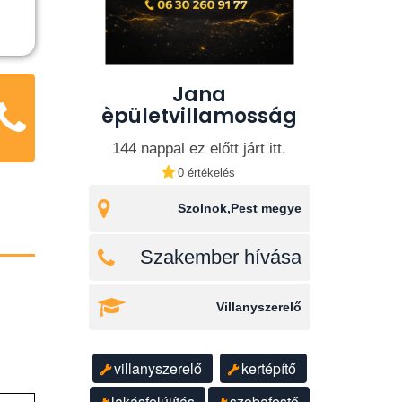
Jana
èpületvillamosság
144 nappal ez előtt járt itt.
0 értékelés
Szolnok,Pest megye
Szakember hívása
Villanyszerelő
villanyszerelő
kertépítő
lakásfelújítás
szobafestő