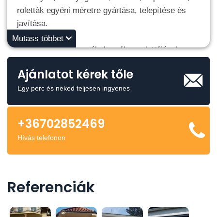
roletták egyéni méretre gyártása, telepítése és
javítása.
Mutass többet
Hazai gyártású termékek széles palettájával
várom önöket és érdeklődésüket.
Ajánlatot kérek tőle
Nyílászáró beállítás és redőnyjavítás is.
Egy perc és neked teljesen ingyenes
A referencia képeim a profilképemen és a
+36702852469
galériámban elérhető.
Hívás telefonon
Kérdés esetén keressenek bátran bizalommal
telefonon.
Referenciák
Kiszállási körzet:
Zala, Vas, Somogy, és Veszprém megye területén