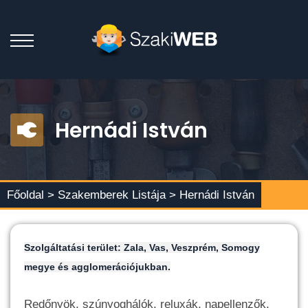
Hernádi István
Főoldal >
Szakemberek Listája
> Hernádi István
Szolgáltatási terület: Zala, Vas, Veszprém, Somogy
megye és agglomerációjukban.
Redőnyök, szúnyoghálók, reluxák, napellenzők,