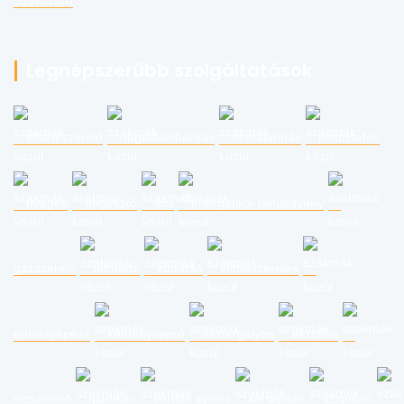
Szekszárd
Legnépszerűbb szolgáltatások
villanyszerelő
duguláselhárítás
lomtalanítás
költöztetés
üveges
hegesztő
ács
energetikai tanúsítvány
gázszerelő
tetőfedő
kútfúrás
klímaszerelés
épületgépész
kéményseprő
esztergályos
asztalos
vízszerelő
glettelés
kerítés építés
kertépítés
szigetelő