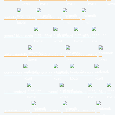
burkoló
kőműves
lakásfelújítás
bádogos
generálkivitelezés
földmérő
térkövező
kárpitos
ablakszigetelő
cserépkályha építés
mosógép szerelő
aszfaltozás
kémény bélelés
lakatos
szobafestés
lakberendező
ingatlanközvetítő
belsőépítészet
fuvarozó
gipszkartonozás
hűtőgép szerelő
parketta csiszolás