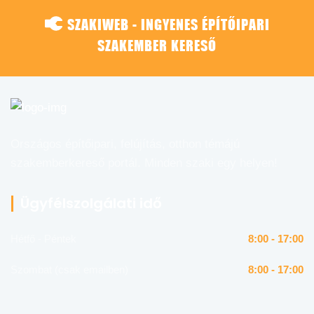
SZAKIWEB - INGYENES ÉPÍTŐIPARI
SZAKEMBER KERESŐ
Országos építőipari, felújítás, otthon témájú
szakemberkereső portál. Minden szaki egy helyen!
Ügyfélszolgálati idő
Hétfő - Péntek
8:00 - 17:00
Szombat (csak emailben)
8:00 - 17:00