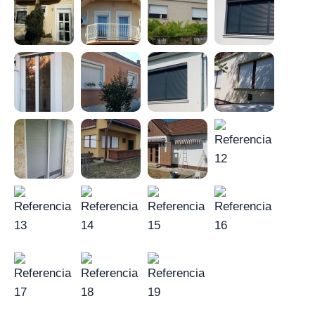
belül és ezek agglomerációjában.