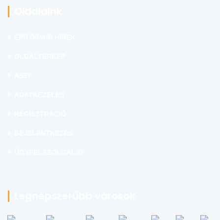
Oldalaink
ÉPÍTŐIPARI HÍREK
OLDALTÉRKÉP
ÁSZF
ADATKEZELÉS
REGISZTRÁCIÓ
BEJELENTKEZÉS
ÜGYFÉLSZOLGÁLAT
Legnépszerűbb városok