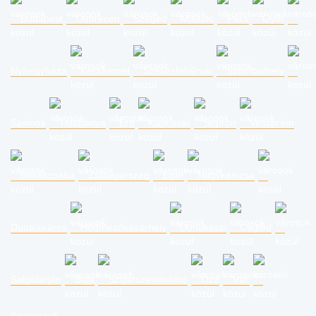
Budapest
Debrecen
Szeged
Miskolc
Pécs
Győr
Nyíregyháza
Kecskemét
Székesfehérvár
Szombathely
Szolnok
Tatabánya
Érd
Kaposvár
Sopron
Veszprém
Békéscsaba
Zalaegerszeg
Eger
Nagykanizsa
Dunaújváros
Hódmezővásárhely
Dunakeszi
Cegléd
Salgótarján
Baja
Szigetszentmiklós
Ózd
Vác