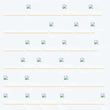
padlóburkolás
ingatlan értékbecslő
fűtés szerelés
közös
képviselő, társasház kezelés
ipari alpinista
statikus
kaputechnika
kertész
zárszerelő
gázkazán szerelő
betonozás
építész
ezermester
földmunka
bútorasztalos
TV szerelő
háztartási gép szerelő
építési műszaki ellenőr
fakitermelő
takarító
tapétázó
ereszcsatorna szerelés