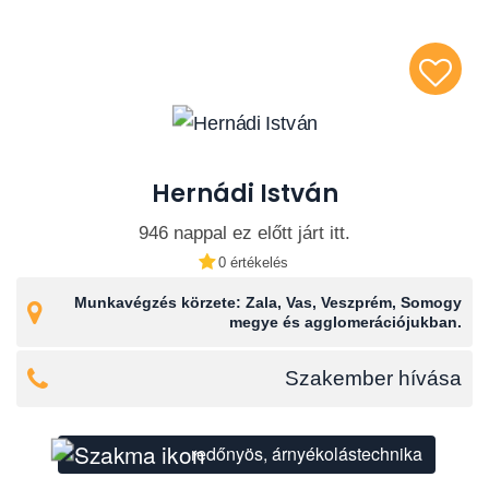
Hernádi István
946 nappal ez előtt járt itt.
0 értékelés
Munkavégzés körzete: Zala, Vas, Veszprém, Somogy
megye és agglomerációjukban.
Szakember hívása
redőnyös, árnyékolástechnika