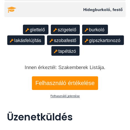
Hidegburkoló, festő
glettelő
szigetelő
burkoló
lakásfelújítás
szobafestő
gipszkartonozó
tapétázó
Innen érkeztél: Szakemberek Listája.
Felhasználó értékelése
Felhasználó jelentése
Üzenetküldés