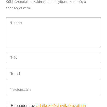
Küldj üzenetet a szakinak, amennyiben szeretnéd a
segítségét kérni!
Elfogadom az
adatkezelési nyilatkozatban