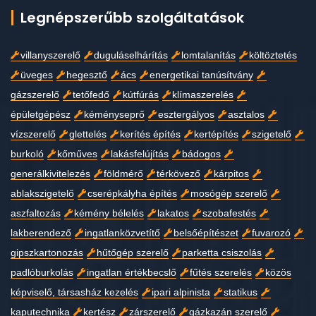
Legnépszerűbb szolgáltatások
villanyszerelő
duguláselhárítás
lomtalanítás
költöztetés
üveges
hegesztő
ács
energetikai tanúsítvány
gázszerelő
tetőfedő
kútfúrás
klímaszerelés
épületgépész
kéményseprő
esztergályos
asztalos
vízszerelő
glettelés
kerítés építés
kertépítés
szigetelő
burkoló
kőműves
lakásfelújítás
bádogos
generálkivitelezés
földmérő
térkövező
kárpitos
ablakszigetelő
cserépkályha építés
mosógép szerelő
aszfaltozás
kémény bélelés
lakatos
szobafestés
lakberendező
ingatlanközvetítő
belsőépítészet
fuvarozó
gipszkartonozás
hűtőgép szerelő
parketta csiszolás
padlóburkolás
ingatlan értékbecslő
fűtés szerelés
közös
képviselő, társasház kezelés
ipari alpinista
statikus
kaputechnika
kertész
zárszerelő
gázkazán szerelő