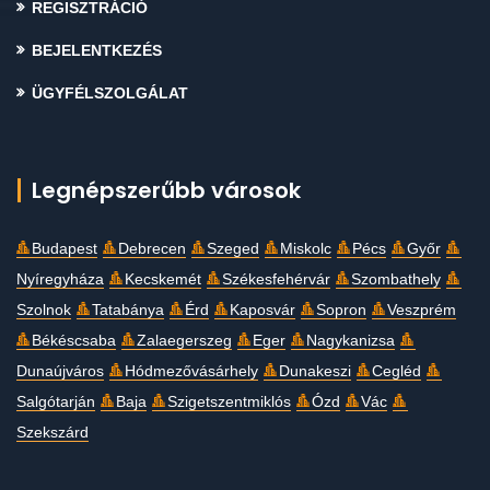
REGISZTRÁCIÓ
BEJELENTKEZÉS
ÜGYFÉLSZOLGÁLAT
Legnépszerűbb városok
Budapest
Debrecen
Szeged
Miskolc
Pécs
Győr
Nyíregyháza
Kecskemét
Székesfehérvár
Szombathely
Szolnok
Tatabánya
Érd
Kaposvár
Sopron
Veszprém
Békéscsaba
Zalaegerszeg
Eger
Nagykanizsa
Dunaújváros
Hódmezővásárhely
Dunakeszi
Cegléd
Salgótarján
Baja
Szigetszentmiklós
Ózd
Vác
Szekszárd