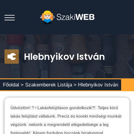
Hlebnyikov István
Főoldal >
Szakemberek Listája
> Hlebnyikov István
Üdvözlöm! ?‍♂️Lakásfelújításon gondolkozik?!
Teljes körű
lakás felújítást vállalunk. Precíz és korekt minőségi munkát
végzünk nekünk a megrendelő elégedettsége a leg
fontosabb! Kèrem forduljon hozzànk bizalommal